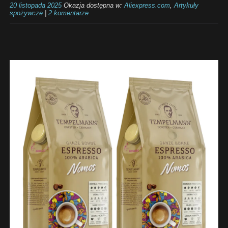
20 listopada 2025
Okazja dostępna w:
Aliexpress.com
,
Artykuły
spożywcze
|
2 komentarze