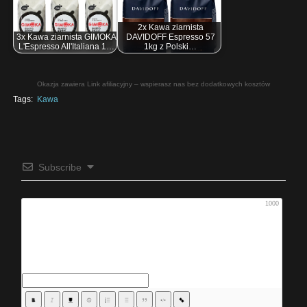
2x Kawa ziarnista
3x Kawa ziarnista GIMOKA
DAVIDOFF Espresso 57
L'Espresso All'Italiana 1…
1kg z Polski…
Okazja zawiera Link afiliacyjny – wspierasz nas bez dodatkowych kosztów
Tags:
Kawa
Subscribe
1000