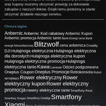
oraz kupony możemy otrzymać prowizję za dokonanie
zakupów z naszych linków. Dzięki temu jesteśmy w stanie
utrzymać działanie naszego serwisu.
Chmura tagów:
Anbernic
Anbernic Kod rabatowy
Anbernic Kupon
Anbernic promocja
Anbernic tanio
Bank Energi cena
Bank
Blitzwolf
cena anbernica
Creality
energii fotowoltaicznej
Hulajnoga elektryczna
Hulajnoga elektryczna
DJI
dla dorosłych
Hulajnoga elektryczna kupon
Hulajnoga elektryczna promocja
Hulajnoga
Kawa
elektryczna tanio
Odzież podgrzewana
Laresar
Oneplus Promocje
Oneplus Coupon
Retrokonsola
Robot
Rower elektryczny
Rower
sprzątający
elektryczny kupon
Rower elektryczny
promocja
rowery elektryczne tanie
Smartfony Asus
Smartfony
Smartfony Umidigi
Smartfony Doogee
Xiaomi
Stacja Zasilania promocja
stacja zasilania recenzja
stacja