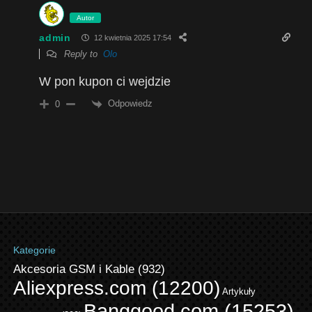
Autor
admin
12 kwietnia 2025 17:54
Reply to
Olo
W pon kupon ci wejdzie
Odpowiedz
0
Kategorie
Akcesoria GSM i Kable
(932)
Aliexpress.com
(12200)
Artykuły
Banggood.com
(15253)