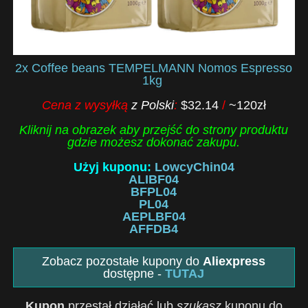
2x Coffee beans TEMPELMANN Nomos Espresso
1kg
Cena z wysyłką
z Polski
:
$32.14
/
~120zł
Kliknij na obrazek aby przejść do strony produktu
gdzie możesz dokonać zakupu.
Użyj kuponu:
LowcyChin04
ALIBF04
BFPL04
PL04
AEPLBF04
AFFDB4
Zobacz pozostałe kupony do
Aliexpress
dostępne -
TUTAJ
Kupon
przestał działać lub
szukasz
kuponu do