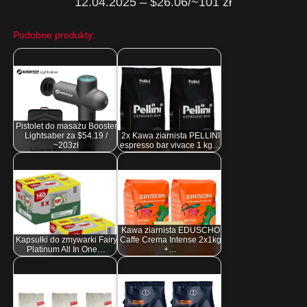
12.04.2025 – $26.06/~101 zł
Podobne produkty:
Pistolet do masażu Booster
Lightsaber za $54.19 /
2x Kawa ziarnista PELLINI
~203zł
espresso bar vivace 1 kg…
Kawa ziarnista EDUSCHO
Kapsułki do zmywarki Fairy
Caffe Crema Intense 2x1kg
Platinum All In One…
+…