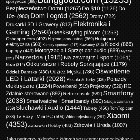
spożywcze
(399)
Bezpieczeństwo Domu
(1267)
Do $10
(1126)
Do
Dom i ogród
(2562)
10zł
(980)
Drony
(722)
Elektronika i
Drukarki 3D i Grawery
(812)
Gaming
(2593)
GeekBuying.pl/com
(1253)
Gshopper.com
(492)
Hulajnoga
Higiena jamy ustnej
(369)
Klocki
(866)
elektryczna
(560)
Kamery sportowe
(217)
Klawiatury
(213)
Motoryzacja i Sprzęt car audio
(889)
Laptopy
(443)
Myszki
Narzędzia
(1915)
Na zewnątrz i Sport
(1051)
(221)
Odkurzacze i Roboty Sprzątające
(1179)
Noże
(314)
Oświetlenie
Odzież Męska
(786)
Odzież Damska
(430)
LED i Latarki
(2028)
Pojazdy
Plecaki & Torby
(336)
elektryczne
(1224)
RC
Powerbanki
(519)
Projektory
(528)
Smartfony
Zdalnie sterowane
(892)
Retrokonsole
(582)
(2038)
Smartwatche i Smartbandy
(890)
Stacja zasilania
Słuchawki i Audio
(1444)
Tablety
(450)
(359)
TomTop.com
Xiaomi
Tv Boxy i Mini PC
(509)
(338)
Wideorejestratory
(291)
(4353)
Zdrowie i Uroda
(1007)
Zabawki i Hobby
(483)
Jako partnerzy sklepów z których wrzucamy promocje/okazje