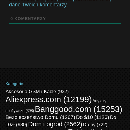
dane Twoich komentarzy.
0
KOMENTARZY
Kategorie
Akcesoria GSM i Kable
(932)
Aliexpress.com
(12199)
Artykuły
Banggood.com
(15253)
spożywcze
(398)
Bezpieczeństwo Domu
(1267)
Do $10
(1126)
Do
Dom i ogród
(2562)
10zł
(980)
Drony
(722)