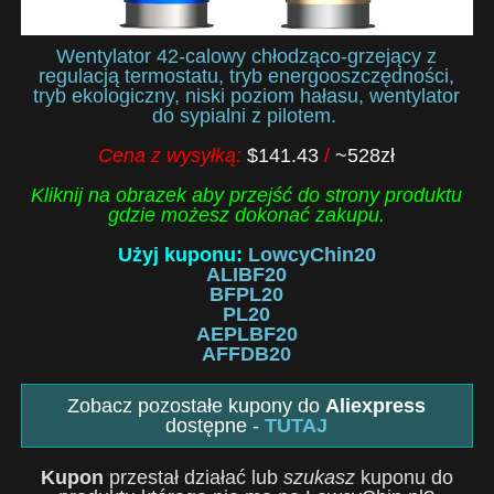
Wentylator 42-calowy chłodząco-grzejący z
regulacją termostatu, tryb energooszczędności,
tryb ekologiczny, niski poziom hałasu, wentylator
do sypialni z pilotem.
Cena z wysyłką:
$141.43
/
~528zł
Kliknij na obrazek aby przejść do strony produktu
gdzie możesz dokonać zakupu.
Użyj kuponu:
LowcyChin20
ALIBF20
BFPL20
PL20
AEPLBF20
AFFDB20
Zobacz pozostałe kupony do
Aliexpress
dostępne -
TUTAJ
Kupon
przestał działać lub
szukasz
kuponu do