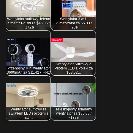
Wentylator sufitowy Jelena
Wentylator 3 w 1,
Smart z Polski za $45.06 /
klimatyzator za $5.03 /
~172zł
~20zł
Wentylator Sufitowy Z
Przenośny Mini wentylator
Pilotem LED z Polski za
3600mAh za $11.42 / ~44zł
$53.02…
Wentylator sufitowy ze
Teleskopowy składany
światłem LED i pilotem z
wentylator za $35.88 /
EU…
~132zł