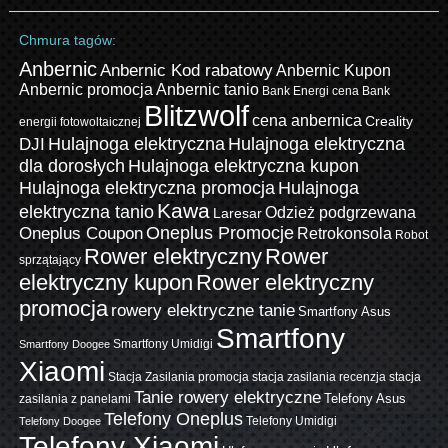
Chmura tagów:
Anbernic
Anbernic Kod rabatowy
Anbernic Kupon
Anbernic promocja
Anbernic tanio
Bank Energi cena
Bank
Blitzwolf
cena anbernica
Creality
energii fotowoltaicznej
Hulajnoga elektryczna
Hulajnoga elektryczna
DJI
dla dorosłych
Hulajnoga elektryczna kupon
Hulajnoga elektryczna promocja
Hulajnoga
Kawa
elektryczna tanio
Odzież podgrzewana
Laresar
Oneplus Promocje
Oneplus Coupon
Retrokonsola
Robot
Rower elektryczny
Rower
sprzątający
elektryczny kupon
Rower elektryczny
promocja
rowery elektryczne tanie
Smartfony Asus
Smartfony
Smartfony Umidigi
Smartfony Doogee
Xiaomi
Stacja Zasilania promocja
stacja zasilania recenzja
stacja
Tanie rowery elektryczne
zasilania z panelami
Telefony Asus
Telefony Oneplus
Telefony Umidigi
Telefony Doogee
Telefony Xiaomi