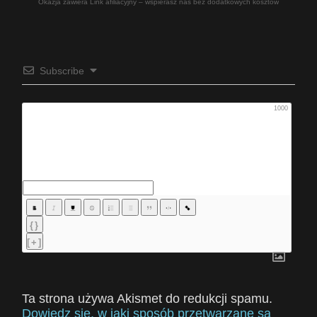
Okazja zawiera Link afiliacyjny – wspierasz nas bez dodatkowych kosztów
Subscribe
1000
{}
[+]
Ta strona używa Akismet do redukcji spamu.
Dowiedz się, w jaki sposób przetwarzane są