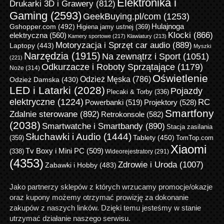
Elektronika i
Drukarki 3D i Grawery
(812)
Gaming
(2593)
GeekBuying.pl/com
(1253)
Gshopper.com
(492)
Hulajnoga
Higiena jamy ustnej
(369)
Klocki
(866)
elektryczna
(560)
Kamery sportowe
(217)
Klawiatury
(213)
Motoryzacja i Sprzęt car audio
(889)
Laptopy
(443)
Myszki
Narzędzia
(1915)
Na zewnątrz i Sport
(1051)
(221)
Odkurzacze i Roboty Sprzątające
(1179)
Noże
(314)
Oświetlenie
Odzież Męska
(786)
Odzież Damska
(430)
LED i Latarki
(2028)
Pojazdy
Plecaki & Torby
(336)
elektryczne
(1224)
RC
Powerbanki
(519)
Projektory
(528)
Smartfony
Zdalnie sterowane
(892)
Retrokonsole
(582)
(2038)
Smartwatche i Smartbandy
(890)
Stacja zasilania
Słuchawki i Audio
(1444)
Tablety
(450)
(359)
TomTop.com
Xiaomi
Tv Boxy i Mini PC
(509)
(338)
Wideorejestratory
(291)
(4353)
Zdrowie i Uroda
(1007)
Zabawki i Hobby
(483)
Jako partnerzy sklepów z których wrzucamy promocje/okazje
oraz kupony możemy otrzymać prowizję za dokonanie
zakupów z naszych linków. Dzięki temu jesteśmy w stanie
utrzymać działanie naszego serwisu.