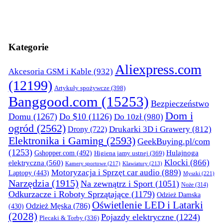
Kategorie
Aliexpress.com
Akcesoria GSM i Kable
(932)
(12199)
Artykuły spożywcze
(398)
Banggood.com
(15253)
Bezpieczeństwo
Dom i
Domu
(1267)
Do $10
(1126)
Do 10zł
(980)
ogród
(2562)
Drukarki 3D i Grawery
(812)
Drony
(722)
Elektronika i Gaming
(2593)
GeekBuying.pl/com
(1253)
Gshopper.com
(492)
Hulajnoga
Higiena jamy ustnej
(369)
Klocki
(866)
elektryczna
(560)
Kamery sportowe
(217)
Klawiatury
(213)
Motoryzacja i Sprzęt car audio
(889)
Laptopy
(443)
Myszki
(221)
Narzędzia
(1915)
Na zewnątrz i Sport
(1051)
Noże
(314)
Odkurzacze i Roboty Sprzątające
(1179)
Odzież Damska
Oświetlenie LED i Latarki
Odzież Męska
(786)
(430)
(2028)
Pojazdy elektryczne
(1224)
Plecaki & Torby
(336)