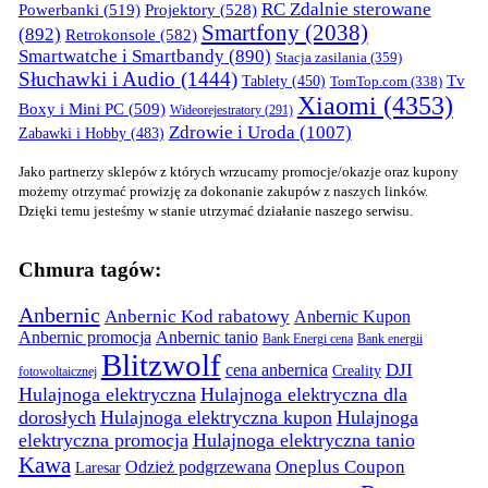
RC Zdalnie sterowane
Powerbanki
(519)
Projektory
(528)
Smartfony
(2038)
(892)
Retrokonsole
(582)
Smartwatche i Smartbandy
(890)
Stacja zasilania
(359)
Słuchawki i Audio
(1444)
Tv
Tablety
(450)
TomTop.com
(338)
Xiaomi
(4353)
Boxy i Mini PC
(509)
Wideorejestratory
(291)
Zdrowie i Uroda
(1007)
Zabawki i Hobby
(483)
Jako partnerzy sklepów z których wrzucamy promocje/okazje oraz kupony
możemy otrzymać prowizję za dokonanie zakupów z naszych linków.
Dzięki temu jesteśmy w stanie utrzymać działanie naszego serwisu.
Chmura tagów:
Anbernic
Anbernic Kod rabatowy
Anbernic Kupon
Anbernic promocja
Anbernic tanio
Bank Energi cena
Bank energii
Blitzwolf
DJI
cena anbernica
Creality
fotowoltaicznej
Hulajnoga elektryczna
Hulajnoga elektryczna dla
dorosłych
Hulajnoga elektryczna kupon
Hulajnoga
elektryczna promocja
Hulajnoga elektryczna tanio
Kawa
Oneplus Coupon
Odzież podgrzewana
Laresar