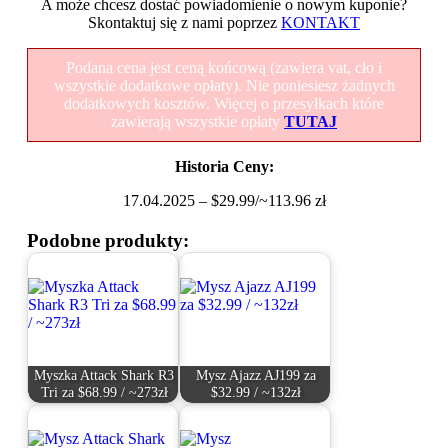
A może chcesz dostać powiadomienie o nowym kuponie?
Skontaktuj się z nami poprzez
KONTAKT
Podana cena jest ceną końcową (zawiera vat, cło i
wszystkie dodatkowe opłaty). Nie poniesiesz żadnych
dodatkowych kosztów. Więcej o przesyłkach które
zawierają wszystkie opłaty
TUTAJ
Historia Ceny:
17.04.2025 – $29.99/~113.96 zł
Podobne produkty:
Myszka Attack Shark R3
Mysz Ajazz AJ199 za
Tri za $68.99 / ~273zł
$32.99 / ~132zł