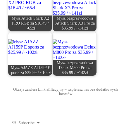
Mysz Attack Shark X2
Mysz bezprzewodowa
PRO RGB za $16.49 /
Attack Shark X3 Pro za
~65zł
$35.99 / ~141zł
Mysz bezprzewodowa
Mysz AJAZZ AJ159P E
Delux M800 Pro za
sports za $25.99 / ~102zł
$35.99 / ~142zł
Okazja zawiera Link afiliacyjny – wspierasz nas bez dodatkowych
kosztów
Subscribe