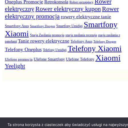
Rower
Oneplus Promocje
Retrokonsola
Robot sprzątający
elektryczny
Rower elektryczny kupon
Rower
elektryczny promocja
rowery elektryczne tanie
Smartfony
Smartfony Asus
Smartfony Umidigi
Smartfony Doogee
Xiaomi
Stacja Zasilania promocja
stacja zasilania recenzja
stacja zasilania z
Tanie rowery elektryczne
panelami
Telefony Asus
Telefony Doogee
Telefony Xiaomi
Telefony Oneplus
Telefony Umidigi
Xiaomi
Ulefone promocja
Ulefone Smartfony
Ulefone Telefony
Yeelight
Ta strona korzysta z ciasteczek aby świadczyć usługi na najwyższy