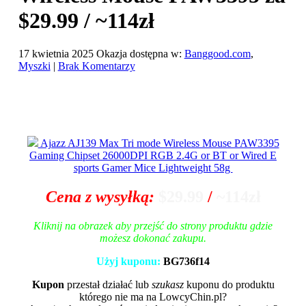
$29.99 / ~114zł
17 kwietnia 2025
Okazja dostępna w:
Banggood.com
,
Myszki
|
Brak Komentarzy
Ajazz AJ139 Max Tri mode Wireless Mouse PAW3395
Gaming Chipset 26000DPI RGB 2.4G or BT or Wired E
sports Gamer Mice Lightweight 58g
Cena z wysyłką:
$29.99
/
~114zł
Kliknij na obrazek aby przejść do strony produktu gdzie
możesz dokonać zakupu.
Użyj kuponu:
BG736f14
Kupon
przestał działać lub
szukasz
kuponu do produktu
którego nie ma na LowcyChin.pl?