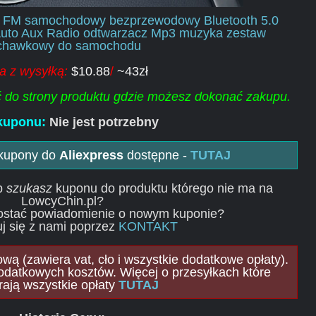
r FM samochodowy bezprzewodowy Bluetooth 5.0
uto Aux Radio odtwarzacz Mp3 muzyka zestaw
uchawkowy do samochodu
a z wysyłką:
$10.88
/
~43zł
ść do strony produktu gdzie możesz dokonać zakupu.
kuponu:
Nie jest potrzebny
 kupony do
Aliexpress
dostępne -
TUTAJ
ub
szukasz
kuponu do produktu którego nie ma na
LowcyChin.pl?
ostać powiadomienie o nowym kuponie?
j się z nami poprzez
KONTAKT
ą (zawiera vat, cło i wszystkie dodatkowe opłaty).
odatkowych kosztów. Więcej o przesyłkach które
rają wszystkie opłaty
TUTAJ