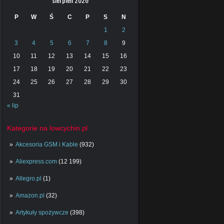
P
W
Ś
C
P
S
N
1
2
3
4
5
6
7
8
9
10
11
12
13
14
15
16
17
18
19
20
21
22
23
24
25
26
27
28
29
30
31
« lip
Kategorie na lowcychin.pl
Akcesoria GSM i Kable
(932)
Aliexpress.com
(12 199)
Allegro.pl
(1)
Amazon.pl
(32)
Artykuły spożywcze
(398)