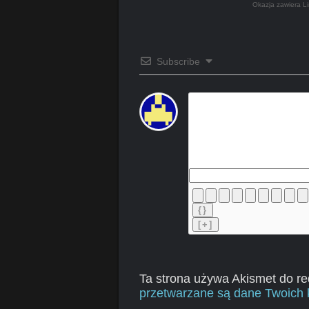
Okazja zawiera Li
Subscribe
{}
[+]
Ta strona używa Akismet do r
przetwarzane są dane Twoich 