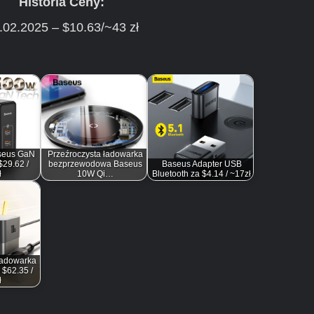
Historia Ceny:
.02.2025 – $10.63/~43 zł
seus GaN
Przeźroczysta ładowarka
29.62 /
bezprzewodowa Baseus
Baseus Adapter USB
ł
10W Qi…
Bluetooth za $4.14 / ~17zł
adowarka
 $62.35 /
ł