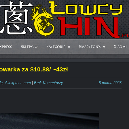
xpress
Sklepy:
»
Kategorie:
»
Smartfony:
»
Xiaomi
owarka za $10.88/ ~43zł
le
,
Aliexpress.com
|
Brak Komentarzy
8 marca 2025