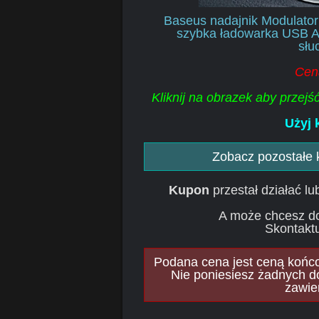
Baseus nadajnik Modulato
szybka ładowarka USB A
sł
Cen
Kliknij na obrazek aby przej
Użyj 
Zobacz pozostałe
Kupon
przestał działać l
A może chcesz d
Skontaktu
Podana cena jest ceną końcow
Nie poniesiesz żadnych d
zawie