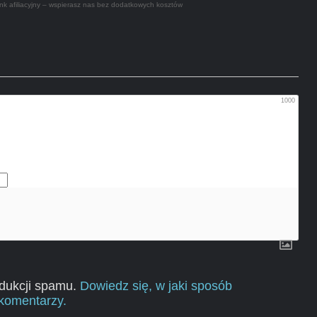
nk afiliacyjny – wspierasz nas bez dodatkowych kosztów
1000
edukcji spamu.
Dowiedz się, w jaki sposób
komentarzy.