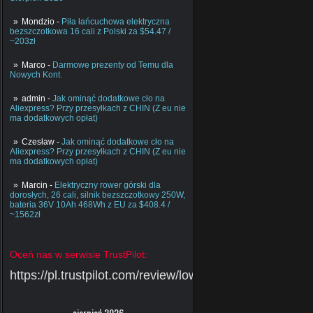
Mondzio
-
Piła łańcuchowa elektryczna
bezszczotkowa 16 cali z Polski za $54.47 /
~203zł
Marco
-
Darmowe prezenty od Temu dla
Nowych Kont.
admin
-
Jak ominąć dodatkowe cło na
Aliexpress? Przy przesyłkach z CHIN (Z eu nie
ma dodatkowych opłat)
Czesław
-
Jak ominąć dodatkowe cło na
Aliexpress? Przy przesyłkach z CHIN (Z eu nie
ma dodatkowych opłat)
Marcin
-
Elektryczny rower górski dla
dorosłych, 26 cali, silnik bezszczotkowy 250W,
bateria 36V 10Ah 468Wh z EU za $408.4 /
~1562zł
Oceń nas w serwisie TrustPilot:
https://pl.trustpilot.com/review/lowcychin.pl
sierpień 2026