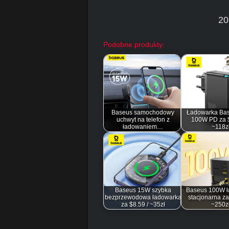
20
Podobne produkty:
Baseus samochodowy
Ładowarka Ba
uchwyt na telefon z
100W PD za $
ładowaniem…
~118z
Baseus 15W szybka
Baseus 100W ł
bezprzewodowa ładowarka
stacjonarna za
za $8.59 / ~35zł
~250z