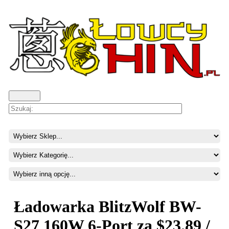
Ładowarka BlitzWolf BW-
S27 160W 6-Port za $23.89 /