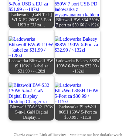
Ładowarka [GaN Tech]
WLX-F2 260W 5-Port
Blitzwolf BW-S34 550W
USB z EU za…
7 port za $50.66 / ~192zł
Ładowarka Blitzwolf BW-
Ładowarka Bakeey 888W
i9 110W + kabel za
190W 6-Port za $32.99 /
$31.99 / ~128zł
~132zł
Blitzwolf BW-S32 130W
Ładowarka BlitzWolf
5-in-1 GaN Digital
868H 160W 5-Port za
Display…
$30.99 / ~115zł
Okazja zawiera Link afiliacyjny – wspierasz nas bez dodatkowych