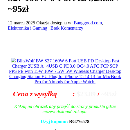
~95zł
12 marca 2025
Okazja dostępna w:
Banggood.com
,
Elektronika i Gaming
|
Brak Komentarzy
BlitzWolf BW S27 160W 6 Port USB PD Desktop Fast
Charger 2USB A+4USB C PD3.0 QC4.0 AFC FCP SCP
PPS PE with 15W 10W 7.5W 5W Wireless Charger Desktop
Charging Station EU Plug for iPhone 15 14 13 for MacBook
Pro for Airpods for Apple Watch
Cena z wysyłką
z EU
:
$23.89
/
~95zł
Kliknij na obrazek aby przejść do strony produktu gdzie
możesz dokonać zakupu.
Użyj kuponu:
BG77e578