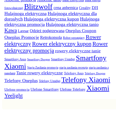
Bank Energi cena
Bank energii
Blitzwolf
DJI
cena anbernica
Creality
fotowoltaicznej
Hulajnoga elektryczna
Hulajnoga elektryczna dla
dorosłych
Hulajnoga elektryczna kupon
Hulajnoga
elektryczna promocja
Hulajnoga elektryczna tanio
Kawa
Oneplus Coupon
Odzież podgrzewana
Laresar
Rower
Oneplus Promocje
Retrokonsola
Robot sprzątający
elektryczny
Rower elektryczny kupon
Rower
elektryczny promocja
rowery elektryczne tanie
Smartfony
Smartfony Asus
Smartfony Umidigi
Smartfony Doogee
Xiaomi
Stacja Zasilania promocja
stacja zasilania recenzja
stacja zasilania z
Tanie rowery elektryczne
panelami
Telefony Asus
Telefony Doogee
Telefony Xiaomi
Telefony Oneplus
Telefony Umidigi
Xiaomi
Ulefone promocja
Ulefone Smartfony
Ulefone Telefony
Yeelight