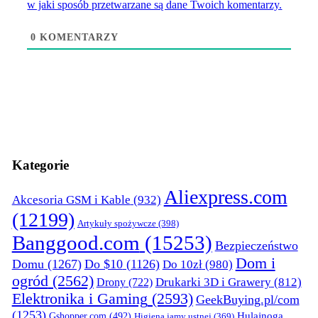
w jaki sposób przetwarzane są dane Twoich komentarzy.
0
KOMENTARZY
Kategorie
Aliexpress.com
Akcesoria GSM i Kable
(932)
(12199)
Artykuły spożywcze
(398)
Banggood.com
(15253)
Bezpieczeństwo
Dom i
Domu
(1267)
Do $10
(1126)
Do 10zł
(980)
ogród
(2562)
Drukarki 3D i Grawery
(812)
Drony
(722)
Elektronika i Gaming
(2593)
GeekBuying.pl/com
(1253)
Gshopper.com
(492)
Hulajnoga
Higiena jamy ustnej
(369)