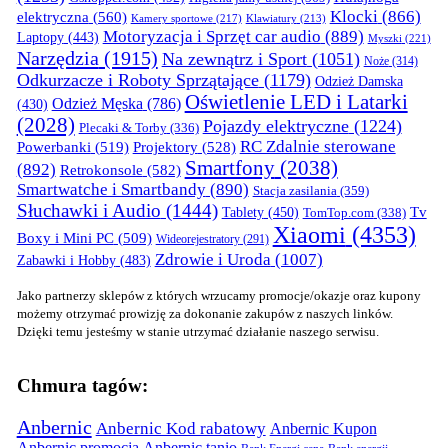
Klocki
(866)
elektryczna
(560)
Kamery sportowe
(217)
Klawiatury
(213)
Motoryzacja i Sprzęt car audio
(889)
Laptopy
(443)
Myszki
(221)
Narzędzia
(1915)
Na zewnątrz i Sport
(1051)
Noże
(314)
Odkurzacze i Roboty Sprzątające
(1179)
Odzież Damska
Oświetlenie LED i Latarki
Odzież Męska
(786)
(430)
(2028)
Pojazdy elektryczne
(1224)
Plecaki & Torby
(336)
RC Zdalnie sterowane
Powerbanki
(519)
Projektory
(528)
Smartfony
(2038)
(892)
Retrokonsole
(582)
Smartwatche i Smartbandy
(890)
Stacja zasilania
(359)
Słuchawki i Audio
(1444)
Tv
Tablety
(450)
TomTop.com
(338)
Xiaomi
(4353)
Boxy i Mini PC
(509)
Wideorejestratory
(291)
Zdrowie i Uroda
(1007)
Zabawki i Hobby
(483)
Jako partnerzy sklepów z których wrzucamy promocje/okazje oraz kupony
możemy otrzymać prowizję za dokonanie zakupów z naszych linków.
Dzięki temu jesteśmy w stanie utrzymać działanie naszego serwisu.
Chmura tagów:
Anbernic
Anbernic Kod rabatowy
Anbernic Kupon
Anbernic promocja
Anbernic tanio