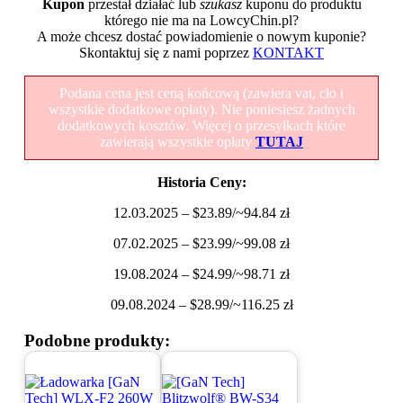
Kupon
przestał działać lub
szukasz
kuponu do produktu
którego nie ma na LowcyChin.pl?
A może chcesz dostać powiadomienie o nowym kuponie?
Skontaktuj się z nami poprzez
KONTAKT
Podana cena jest ceną końcową (zawiera vat, cło i
wszystkie dodatkowe opłaty). Nie poniesiesz żadnych
dodatkowych kosztów. Więcej o przesyłkach które
zawierają wszystkie opłaty
TUTAJ
Historia Ceny:
12.03.2025 – $23.89/~94.84 zł
07.02.2025 – $23.99/~99.08 zł
19.08.2024 – $24.99/~98.71 zł
09.08.2024 – $28.99/~116.25 zł
Podobne produkty: