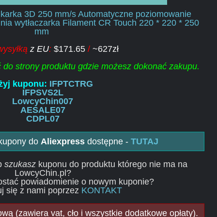
rukarka 3D 250 mm/s Automatyczne poziomowanie
ia wytłaczarka Filament CR Touch 220 * 220 * 250
mm
wysyłką
z EU
:
$171.65
/
~627zł
ść do strony produktu gdzie możesz dokonać zakupu.
żyj kuponu:
IFPTCTRG
IFPSVS2L
LowcyChin007
AESALE07
CDPL07
 kupony do
Aliexpress
dostępne -
TUTAJ
ub
szukasz
kuponu do produktu którego nie ma na
LowcyChin.pl?
ostać powiadomienie o nowym kuponie?
j się z nami poprzez
KONTAKT
ą (zawiera vat, cło i wszystkie dodatkowe opłaty).