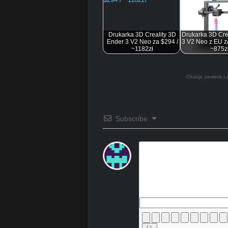
Drukarka 3D Creality 3D
Drukarka 3D Cre
Ender 3 V2 Neo za $294 /
3 V2 Neo z EU z
~1182zł
~875z
Okazja zawiera Li
Subscribe