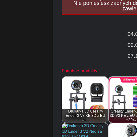
Nie poniesiesz żadnych d
zawie
04.
02.
27.
Podobne produkty:
Drukarka 3D Creality
Creality Ender-
Ender-3 V3 KE 3D z EU
3D V3 KE z EU z
za…
~804z