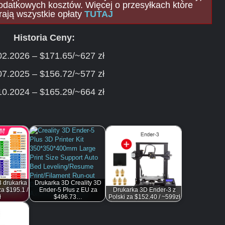
odatkowych kosztów. Więcej o przesyłkach które
rają wszystkie opłaty
TUTAJ
Historia Ceny:
02.2026 – $171.65/~627 zł
07.2025 – $156.72/~577 zł
10.2024 – $165.29/~664 zł
3 drukarka
Drukarka 3D Creality 3D
a $195.1 /
Ender-5 Plus z EU za
Drukarka 3D Ender-3 z
ł
$496.73…
Polski za $152.40 / ~599zł