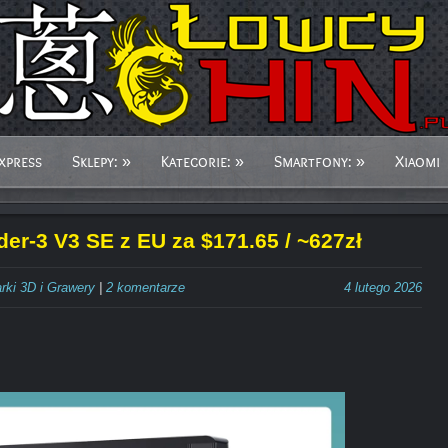
xpress
Sklepy:
»
Kategorie:
»
Smartfony:
»
Xiaomi
der-3 V3 SE z EU za $171.65 / ~627zł
rki 3D i Grawery
|
2 komentarze
4 lutego 2026