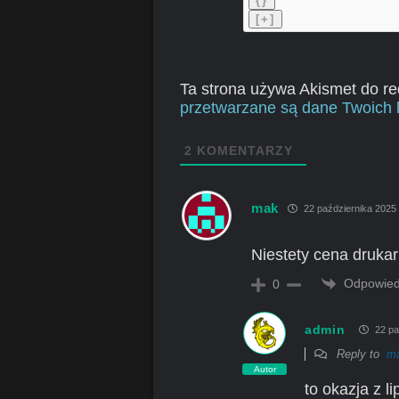
{}
[+]
Ta strona używa Akismet do r
przetwarzane są dane Twoich 
2
KOMENTARZY
mak
22 października 2025
Niestety cena drukar
Odpowie
0
admin
22 pa
Reply to
m
Autor
to okazja z l