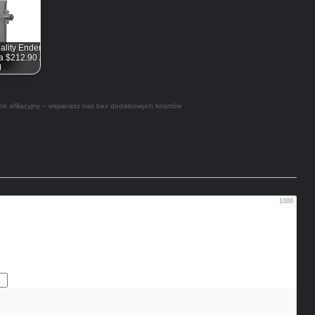
ality Ender
a $212.90 /
ł
nk afiliacyjny – wspierasz nas bez dodatkowych kosztów
1000