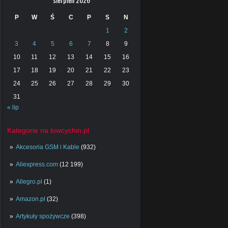
P
W
Ś
C
P
S
N
1
2
3
4
5
6
7
8
9
10
11
12
13
14
15
16
17
18
19
20
21
22
23
24
25
26
27
28
29
30
31
« lip
Kategorie na lowcychin.pl
Akcesoria GSM i Kable
(932)
Aliexpress.com
(12 199)
Allegro.pl
(1)
Amazon.pl
(32)
Artykuły spożywcze
(398)