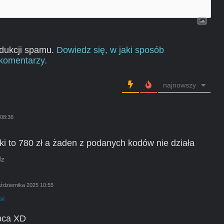
edukcji spamu.
Dowiedz się, w jaki sposób
komentarzy.
najnowszy
 08:36
ki to 780 zł a żaden z podanych kodów nie działa
dz
ździernika 2025 10:55
ak
ipca XD