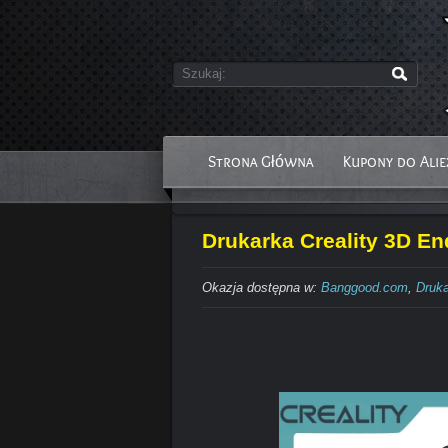
Strona Główna
Kupony do Alie
Drukarka Creality 3D En
Okazja dostępna w:
Banggood.com
,
Druka