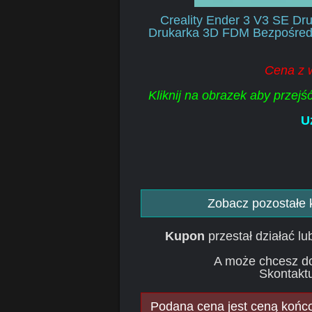
Creality Ender 3 V3 SE D
Drukarka 3D FDM Bezpośredn
Cena z 
Kliknij na obrazek aby przej
U
Zobacz pozostałe
Kupon
przestał działać l
A może chcesz d
Skontaktu
Podana cena jest ceną końcow