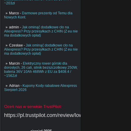
~203zł
Marco
-
Darmowe prezenty od Temu dla
Nowych Kont.
admin
-
Jak ominąć dodatkowe cło na
Aliexpress? Przy przesyłkach z CHIN (Z eu nie
ma dodatkowych opłat)
Czesław
-
Jak ominąć dodatkowe cło na
Aliexpress? Przy przesyłkach z CHIN (Z eu nie
ma dodatkowych opłat)
Marcin
-
Elektryczny rower górski dla
dorosłych, 26 cali, silnik bezszczotkowy 250W,
bateria 36V 10Ah 468Wh z EU za $408.4 /
~1562zł
Adrian
-
Kupony Kody rabatowe Aliexpress
Sierpień 2026
Oceń nas w serwisie TrustPilot:
https://pl.trustpilot.com/review/lowcychin.pl
sierpień 2026