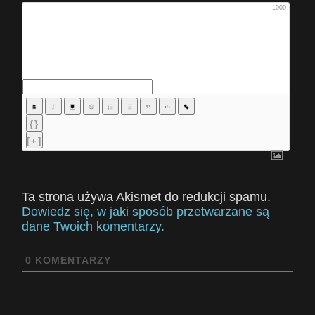
1000
{}
[+]
Ta strona używa Akismet do redukcji spamu.
Dowiedz się, w jaki sposób przetwarzane są
dane Twoich komentarzy.
0
KOMENTARZY