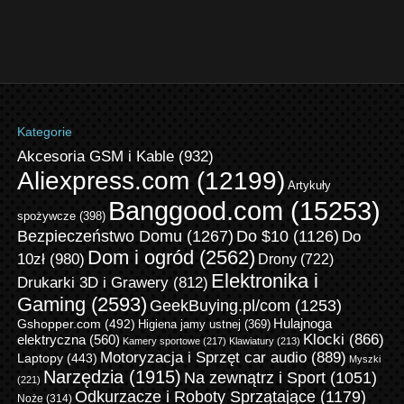
Kategorie
Akcesoria GSM i Kable
(932)
Aliexpress.com
(12199)
Artykuły
Banggood.com
(15253)
spożywcze
(398)
Bezpieczeństwo Domu
(1267)
Do $10
(1126)
Do
Dom i ogród
(2562)
10zł
(980)
Drony
(722)
Elektronika i
Drukarki 3D i Grawery
(812)
Gaming
(2593)
GeekBuying.pl/com
(1253)
Gshopper.com
(492)
Hulajnoga
Higiena jamy ustnej
(369)
Klocki
(866)
elektryczna
(560)
Kamery sportowe
(217)
Klawiatury
(213)
Motoryzacja i Sprzęt car audio
(889)
Laptopy
(443)
Myszki
Narzędzia
(1915)
Na zewnątrz i Sport
(1051)
(221)
Odkurzacze i Roboty Sprzątające
(1179)
Noże
(314)