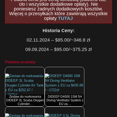
cło i wszystkie dodatkowe opłaty). Nie
poniesiesz żadnych dodatkowych kosztów.
Więcej o przesyłkach które zawierają wszystkie
opłaty
TUTAJ
Historia Ceny:
02.11.2024 – $85.00/~346.8 zł
09.09.2024 – $95.00/~375.25 zł
Podobne produkty:
Zestaw do nurkowania
DIDEEP D4000 15M 5H
DIDEEP 3L Scuba Oxygen
Diving Ventilator System z
Cylinder…
EU za…