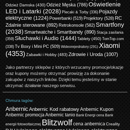
Oświetlenie
Odzież Męska
(786)
Odzież Damska
(430)
LED i Latarki
(2028)
Pojazdy
Plecaki & Torby
(336)
elektryczne
(1224)
RC
Powerbanki
(519)
Projektory
(528)
Smartfony
Zdalnie sterowane
(892)
Retrokonsole
(582)
(2038)
Smartwatche i Smartbandy
(890)
Stacja zasilania
Słuchawki i Audio
(1444)
Tablety
(450)
(359)
TomTop.com
Xiaomi
Tv Boxy i Mini PC
(509)
(338)
Wideorejestratory
(291)
(4353)
Zdrowie i Uroda
(1007)
Zabawki i Hobby
(483)
Jako partnerzy sklepów z których wrzucamy promocje/okazje
oraz kupony możemy otrzymać prowizję za dokonanie
zakupów z naszych linków. Dzięki temu jesteśmy w stanie
utrzymać działanie naszego serwisu.
Chmura tagów:
Anbernic
Anbernic Kod rabatowy
Anbernic Kupon
Anbernic promocja
Anbernic tanio
Bank Energi cena
Bank
Blitzwolf
cena anbernica
Creality
energii fotowoltaicznej