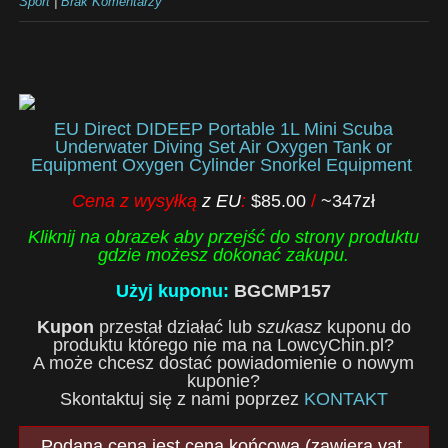
Sport
|
Brak Komentarzy
EU Direct DIDEEP Portable 1L Mini Scuba
Underwater Diving Set Air Oxygen Tank or
Equipment Oxygen Cylinder Snorkel Equipment
Cena z wysyłką
z EU
:
$85.00
/
~347zł
Kliknij na obrazek aby przejść do strony produktu
gdzie możesz dokonać zakupu.
Użyj kuponu:
BGCMP157
Kupon
przestał działać lub
szukasz
kuponu do
produktu którego nie ma na LowcyChin.pl?
A może chcesz dostać powiadomienie o nowym
kuponie?
Skontaktuj się z nami poprzez
KONTAKT
Podana cena jest ceną końcową (zawiera vat,