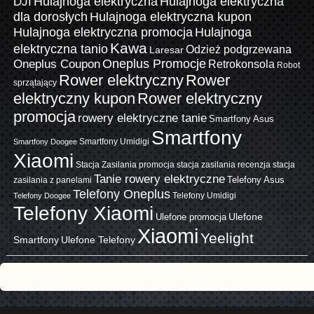
Hulajnoga elektryczna
Hulajnoga elektryczna
DJI
dla dorosłych
Hulajnoga elektryczna kupon
Hulajnoga elektryczna promocja
Hulajnoga
Kawa
elektryczna tanio
Odzież podgrzewana
Laresar
Oneplus Promocje
Oneplus Coupon
Retrokonsola
Robot
Rower elektryczny
Rower
sprzątający
elektryczny kupon
Rower elektryczny
promocja
rowery elektryczne tanie
Smartfony Asus
Smartfony
Smartfony Umidigi
Smartfony Doogee
Xiaomi
Stacja Zasilania promocja
stacja zasilania recenzja
stacja
Tanie rowery elektryczne
zasilania z panelami
Telefony Asus
Telefony Oneplus
Telefony Umidigi
Telefony Doogee
Telefony Xiaomi
Ulefone promocja
Ulefone
Xiaomi
Yeelight
Smartfony
Ulefone Telefony