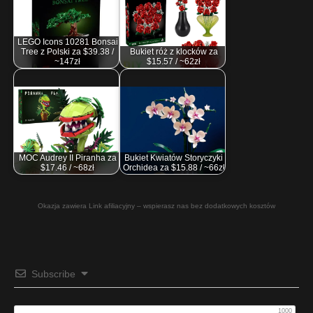
LEGO Icons 10281 Bonsai
Tree z Polski za $39.38 /
Bukiet róż z klocków za
~147zł
$15.57 / ~62zł
MOC Audrey II Piranha za
Bukiet Kwiatów Storyczyki
$17.46 / ~68zł
Orchidea za $15.88 / ~66zł
Okazja zawiera Link afiliacyjny – wspierasz nas bez dodatkowych kosztów
Subscribe
1000