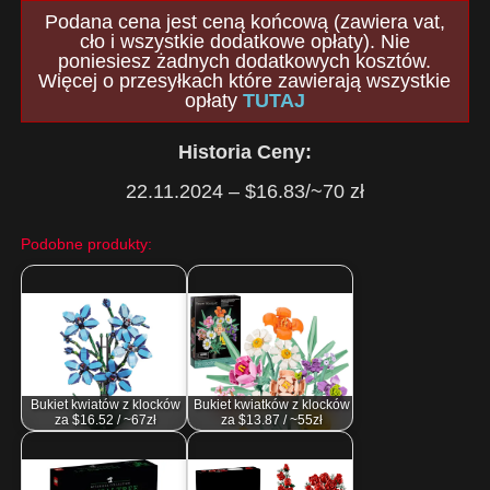
Podana cena jest ceną końcową (zawiera vat,
cło i wszystkie dodatkowe opłaty). Nie
poniesiesz żadnych dodatkowych kosztów.
Więcej o przesyłkach które zawierają wszystkie
opłaty
TUTAJ
Historia Ceny:
22.11.2024 – $16.83/~70 zł
Podobne produkty:
Bukiet kwiatów z klocków
Bukiet kwiatków z klocków
za $16.52 / ~67zł
za $13.87 / ~55zł