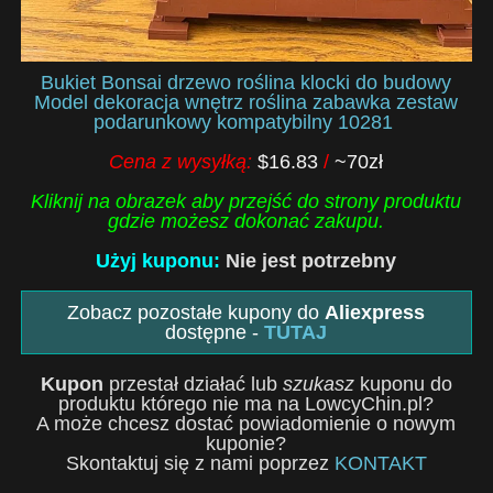
Bukiet Bonsai drzewo roślina klocki do budowy
Model dekoracja wnętrz roślina zabawka zestaw
podarunkowy kompatybilny 10281
Cena z wysyłką:
$16.83
/
~70zł
Kliknij na obrazek aby przejść do strony produktu
gdzie możesz dokonać zakupu.
Użyj kuponu:
Nie jest potrzebny
Zobacz pozostałe kupony do
Aliexpress
dostępne -
TUTAJ
Kupon
przestał działać lub
szukasz
kuponu do
produktu którego nie ma na LowcyChin.pl?
A może chcesz dostać powiadomienie o nowym
kuponie?
Skontaktuj się z nami poprzez
KONTAKT