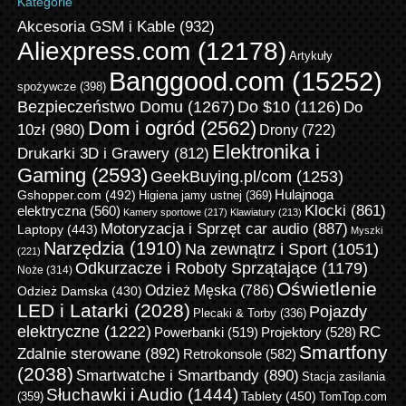
Kategorie
Akcesoria GSM i Kable
(932)
Aliexpress.com
(12178)
Artykuły
Banggood.com
(15252)
spożywcze
(398)
Bezpieczeństwo Domu
(1267)
Do $10
(1126)
Do
Dom i ogród
(2562)
10zł
(980)
Drony
(722)
Elektronika i
Drukarki 3D i Grawery
(812)
Gaming
(2593)
GeekBuying.pl/com
(1253)
Gshopper.com
(492)
Hulajnoga
Higiena jamy ustnej
(369)
Klocki
(861)
elektryczna
(560)
Kamery sportowe
(217)
Klawiatury
(213)
Motoryzacja i Sprzęt car audio
(887)
Laptopy
(443)
Myszki
Narzędzia
(1910)
Na zewnątrz i Sport
(1051)
(221)
Odkurzacze i Roboty Sprzątające
(1179)
Noże
(314)
Oświetlenie
Odzież Męska
(786)
Odzież Damska
(430)
LED i Latarki
(2028)
Pojazdy
Plecaki & Torby
(336)
elektryczne
(1222)
RC
Powerbanki
(519)
Projektory
(528)
Smartfony
Zdalnie sterowane
(892)
Retrokonsole
(582)
(2038)
Smartwatche i Smartbandy
(890)
Stacja zasilania
Słuchawki i Audio
(1444)
Tablety
(450)
(359)
TomTop.com