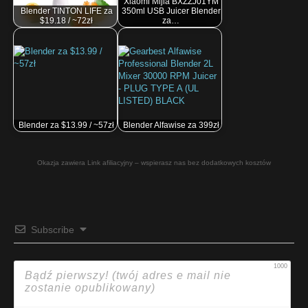
Xiaomi Mijia BXZZJ01YM
Blender TINTON LIFE za
350ml USB Juicer Blender
$19.18 / ~72zł
za…
Blender za $13.99 / ~57zł
Blender Alfawise za 399zł
Okazja zawiera Link afiliacyjny – wspierasz nas bez dodatkowych kosztów
Subscribe
1000