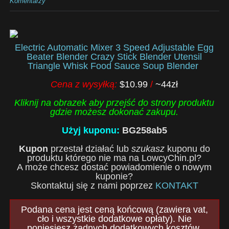
Komentarzy
Electric Automatic Mixer 3 Speed Adjustable Egg
Beater Blender Crazy Stick Blender Utensil
Triangle Whisk Food Sauce Soup Blender
Cena z wysyłką:
$10.99
/
~44zł
Kliknij na obrazek aby przejść do strony produktu
gdzie możesz dokonać zakupu.
Użyj kuponu:
BG258ab5
Kupon
przestał działać lub
szukasz
kuponu do
produktu którego nie ma na LowcyChin.pl?
A może chcesz dostać powiadomienie o nowym
kuponie?
Skontaktuj się z nami poprzez
KONTAKT
Podana cena jest ceną końcową (zawiera vat,
cło i wszystkie dodatkowe opłaty). Nie
poniesiesz żadnych dodatkowych kosztów.