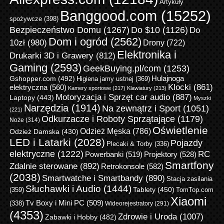
Artykuły
Banggood.com
(15252)
spożywcze
(398)
Bezpieczeństwo Domu
(1267)
Do $10
(1126)
Do
Dom i ogród
(2562)
10zł
(980)
Drony
(722)
Elektronika i
Drukarki 3D i Grawery
(812)
Gaming
(2593)
GeekBuying.pl/com
(1253)
Gshopper.com
(492)
Hulajnoga
Higiena jamy ustnej
(369)
Klocki
(861)
elektryczna
(560)
Kamery sportowe
(217)
Klawiatury
(213)
Motoryzacja i Sprzęt car audio
(887)
Laptopy
(443)
Myszki
Narzędzia
(1914)
Na zewnątrz i Sport
(1051)
(221)
Odkurzacze i Roboty Sprzątające
(1179)
Noże
(314)
Oświetlenie
Odzież Męska
(786)
Odzież Damska
(430)
LED i Latarki
(2028)
Pojazdy
Plecaki & Torby
(336)
elektryczne
(1222)
RC
Powerbanki
(519)
Projektory
(528)
Smartfony
Zdalnie sterowane
(892)
Retrokonsole
(582)
(2038)
Smartwatche i Smartbandy
(890)
Stacja zasilania
Słuchawki i Audio
(1444)
Tablety
(450)
(359)
TomTop.com
Xiaomi
Tv Boxy i Mini PC
(509)
(338)
Wideorejestratory
(291)
(4353)
Zdrowie i Uroda
(1007)
Zabawki i Hobby
(482)