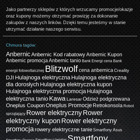
Jako partnerzy sklepów z których wrzucamy promocje/okazje
oraz kupony możemy otrzymać prowizję za dokonanie
zakupów z naszych linków. Dzięki temu jesteśmy w stanie
utrzymać działanie naszego serwisu.
Chmura tagów:
Anbernic
Anbernic Kod rabatowy
Anbernic Kupon
Anbernic promocja
Anbernic tanio
Bank Energi cena
Bank
Blitzwolf
cena anbernica
Creality
energii fotowoltaicznej
Hulajnoga elektryczna
Hulajnoga elektryczna
DJI
dla dorosłych
Hulajnoga elektryczna kupon
Hulajnoga elektryczna promocja
Hulajnoga
Kawa
elektryczna tanio
Odzież podgrzewana
Laresar
Oneplus Promocje
Oneplus Coupon
Retrokonsola
Robot
Rower elektryczny
Rower
sprzątający
elektryczny kupon
Rower elektryczny
promocja
rowery elektryczne tanie
Smartfony Asus
Smartfony