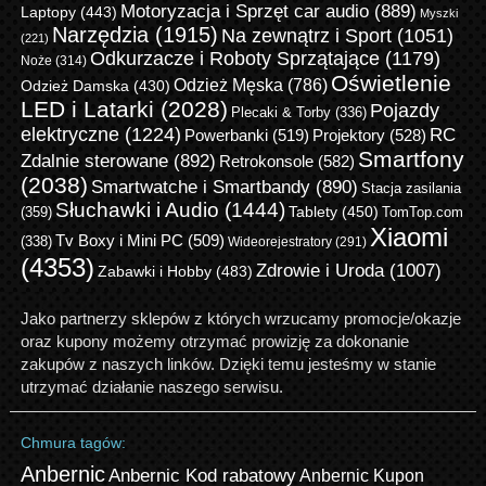
Motoryzacja i Sprzęt car audio
(889)
Laptopy
(443)
Myszki
Narzędzia
(1915)
Na zewnątrz i Sport
(1051)
(221)
Odkurzacze i Roboty Sprzątające
(1179)
Noże
(314)
Oświetlenie
Odzież Męska
(786)
Odzież Damska
(430)
LED i Latarki
(2028)
Pojazdy
Plecaki & Torby
(336)
elektryczne
(1224)
RC
Powerbanki
(519)
Projektory
(528)
Smartfony
Zdalnie sterowane
(892)
Retrokonsole
(582)
(2038)
Smartwatche i Smartbandy
(890)
Stacja zasilania
Słuchawki i Audio
(1444)
Tablety
(450)
(359)
TomTop.com
Xiaomi
Tv Boxy i Mini PC
(509)
(338)
Wideorejestratory
(291)
(4353)
Zdrowie i Uroda
(1007)
Zabawki i Hobby
(483)
Jako partnerzy sklepów z których wrzucamy promocje/okazje
oraz kupony możemy otrzymać prowizję za dokonanie
zakupów z naszych linków. Dzięki temu jesteśmy w stanie
utrzymać działanie naszego serwisu.
Chmura tagów:
Anbernic
Anbernic Kod rabatowy
Anbernic Kupon