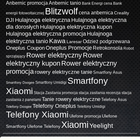
Anbernic promocja
Anbernic tanio
Bank Energi cena
Bank
Blitzwolf
cena anbernica
Creality
energii fotowoltaicznej
Hulajnoga elektryczna
Hulajnoga elektryczna
DJI
dla dorosłych
Hulajnoga elektryczna kupon
Hulajnoga elektryczna promocja
Hulajnoga
Kawa
elektryczna tanio
Odzież podgrzewana
Laresar
Oneplus Promocje
Oneplus Coupon
Retrokonsola
Robot
Rower elektryczny
Rower
sprzątający
elektryczny kupon
Rower elektryczny
promocja
rowery elektryczne tanie
Smartfony Asus
Smartfony
Smartfony Umidigi
Smartfony Doogee
Xiaomi
Stacja Zasilania promocja
stacja zasilania recenzja
stacja
Tanie rowery elektryczne
zasilania z panelami
Telefony Asus
Telefony Oneplus
Telefony Umidigi
Telefony Doogee
Telefony Xiaomi
Ulefone promocja
Ulefone
Xiaomi
Yeelight
Smartfony
Ulefone Telefony