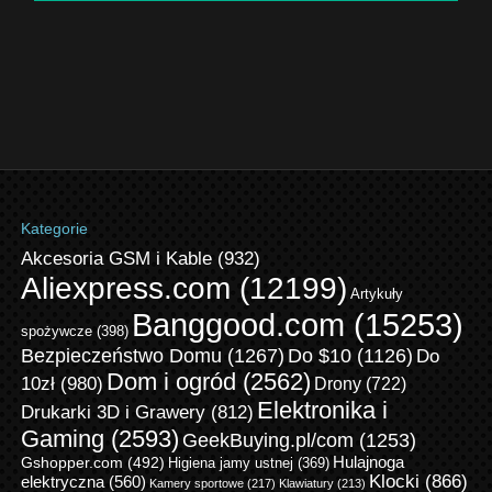
Kategorie
Akcesoria GSM i Kable
(932)
Aliexpress.com
(12199)
Artykuły
Banggood.com
(15253)
spożywcze
(398)
Bezpieczeństwo Domu
(1267)
Do $10
(1126)
Do
Dom i ogród
(2562)
10zł
(980)
Drony
(722)
Elektronika i
Drukarki 3D i Grawery
(812)
Gaming
(2593)
GeekBuying.pl/com
(1253)
Gshopper.com
(492)
Hulajnoga
Higiena jamy ustnej
(369)
Klocki
(866)
elektryczna
(560)
Kamery sportowe
(217)
Klawiatury
(213)