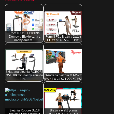
RAMYPOKET Bieżnia
Domowa Elektryczna z
Formill F51 Bieżnia 2w1 z
nachyleniem…
EU za $148.55 / ~619zł
Składana bieznia ROBORE
X5F 10km/h nachylenie do
Składana bieżnia MJWW z
14%…
9% z EU za $71.22 / ~276zł
Bieżnia Robore Sw1F
Bieżnia elektryczna
Walking Pad 12km/h z
ROBORE SF20 z 15%