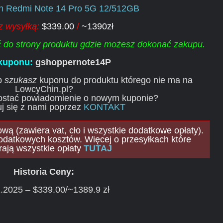
on Redmi Note 14 Pro 5G 12/512GB
z wysyłką:
$339.00
/
~1390zł
ść do strony produktu gdzie możesz dokonać zakupu.
 kuponu:
gshoppernote14P
ub
szukasz
kuponu do produktu którego nie ma na
LowcyChin.pl?
ostać powiadomienie o nowym kuponie?
j się z nami poprzez
KONTAKT
ą (zawiera vat, cło i wszystkie dodatkowe opłaty).
odatkowych kosztów. Więcej o przesyłkach które
rają wszystkie opłaty
TUTAJ
Historia Ceny:
.2025 – $339.00/~1389.9 zł