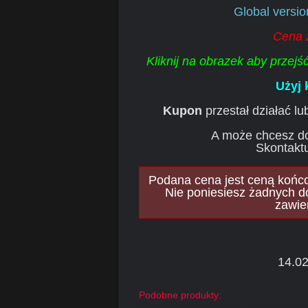
Global versi
Cena 
Kliknij na obrazek aby przej
Użyj
Kupon
przestał działać l
A może chcesz d
Skontaktu
Podana cena jest ceną końcow
Nie poniesiesz żadnych d
zawie
14.02
Podobne produkty: