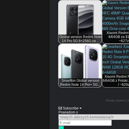
Xiaomi Redmi
Global version Redmi Note
4/64GB za $1
14 Pro 5G 8+256G za…
~627z
Xiaomi Redmi N
Smartfon Global version
6/64GB z Polski
Redmi Note 14 Pro+ 5G…
/ ~829z
Okazja zawiera Li
Subscribe
Powiadom o