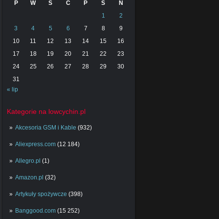
P
W
Ś
C
P
S
N
1
2
3
4
5
6
7
8
9
10
11
12
13
14
15
16
17
18
19
20
21
22
23
24
25
26
27
28
29
30
31
« lip
Kategorie na lowcychin.pl
Akcesoria GSM i Kable
(932)
Aliexpress.com
(12 184)
Allegro.pl
(1)
Amazon.pl
(32)
Artykuły spożywcze
(398)
Banggood.com
(15 252)