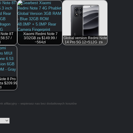
 Note 8T
Xiaomi Redmi Note 7
58.57 /
3/32GB za $149.99 /
Global version Redmi Note
ł
~564zł
14 Pro 5G 12+512G za…
ote 8 Pro
 za $209.99
ł
nk afiliacyjny – wspierasz nas bez dodatkowych kosztów