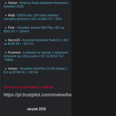
Adrian
-
Kupony Kody rabatowe Aliexpress
Sierpień 2026
Majk
-
DEKO edc 128 sztuk zestawy
narzędzi ręcznych z EU za $16.73 / ~63zł
Piotr
-
Smartfon Xiaomi MIX Flip z EU za
$501.97 / ~1844zł
Necro02
-
Konsola Nintendo Switch 2 z EU
za $436.96 / ~1677zł
Przemek
-
Lodówka na napoje z szklanymi
drzwiami na 126 puszek z EU za $153.74 /
~588zł
Adrian
-
Smartfon OnePlus 15 5G Global z
EU za $796.04 / ~3074zł
Oceń nas w serwisie TrustPilot:
https://pl.trustpilot.com/review/lowcychin.pl
sierpień 2026