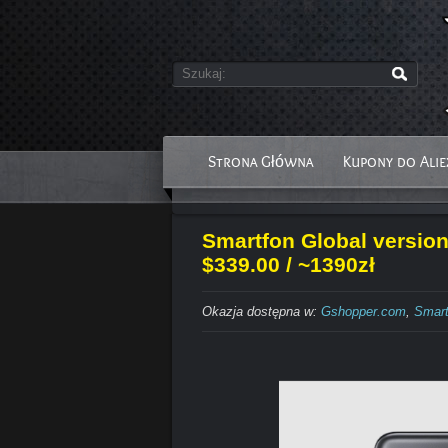
Strona Główna
Kupony do Alie
Smartfon Global versio
$339.00 / ~1390zł
Okazja dostępna w:
Gshopper.com
,
Smart