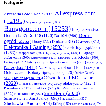
Kategorie
Aliexpress.com
Akcesoria GSM i Kable
(932)
(12199)
Artykuły spożywcze
(398)
Banggood.com
(15253)
Bezpieczeństwo
Dom i
Domu
(1267)
Do $10
(1126)
Do 10zł
(980)
ogród
(2562)
Drukarki 3D i Grawery
(812)
Drony
(722)
Elektronika i Gaming
(2593)
GeekBuying.pl/com
(1253)
Gshopper.com
(492)
Hulajnoga
Higiena jamy ustnej
(369)
Klocki
(866)
elektryczna
(560)
Kamery sportowe
(217)
Klawiatury
(213)
Motoryzacja i Sprzęt car audio
(889)
Laptopy
(443)
Myszki
(221)
Narzędzia
(1915)
Na zewnątrz i Sport
(1051)
Noże
(314)
Odkurzacze i Roboty Sprzątające
(1179)
Odzież Damska
Oświetlenie LED i Latarki
Odzież Męska
(786)
(430)
(2028)
Pojazdy elektryczne
(1224)
Plecaki & Torby
(336)
RC Zdalnie sterowane
Powerbanki
(519)
Projektory
(528)
Smartfony
(2038)
(892)
Retrokonsole
(582)
Smartwatche i Smartbandy
(890)
Stacja zasilania
(359)
Słuchawki i Audio
(1444)
Tv
Tablety
(450)
TomTop.com
(338)