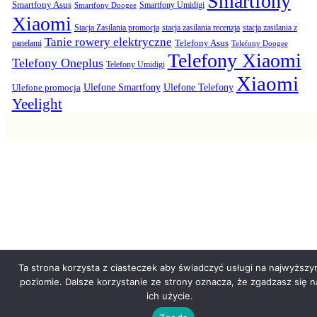
Smartfony
Smartfony Asus
Smartfony Umidigi
Smartfony Doogee
Xiaomi
Stacja Zasilania promocja
stacja zasilania recenzja
stacja zasilania z
Tanie rowery elektryczne
panelami
Telefony Asus
Telefony Doogee
Telefony Xiaomi
Telefony Oneplus
Telefony Umidigi
Xiaomi
Ulefone promocja
Ulefone Smartfony
Ulefone Telefony
Yeelight
Ta strona korzysta z ciasteczek aby świadczyć usługi na najwyższy
poziomie. Dalsze korzystanie ze strony oznacza, że zgadzasz się n
ich użycie.