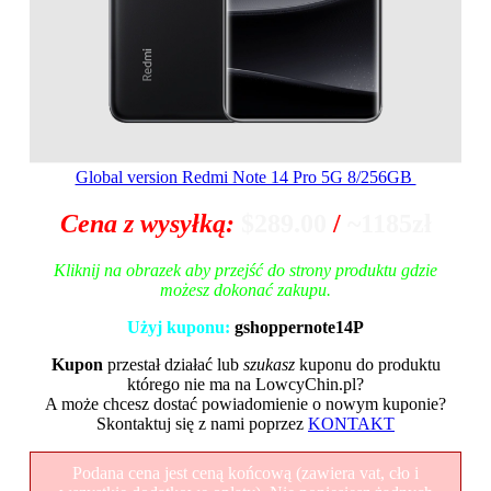
Global version Redmi Note 14 Pro 5G 8/256GB
Cena z wysyłką:
$289.00
/
~1185zł
Kliknij na obrazek aby przejść do strony produktu gdzie
możesz dokonać zakupu.
Użyj kuponu:
gshoppernote14P
Kupon
przestał działać lub
szukasz
kuponu do produktu
którego nie ma na LowcyChin.pl?
A może chcesz dostać powiadomienie o nowym kuponie?
Skontaktuj się z nami poprzez
KONTAKT
Podana cena jest ceną końcową (zawiera vat, cło i