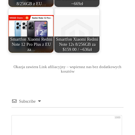
8/256GB z EU…
~669zł
Smartfon Xiaomi Redmi
Smartfon Xiaomi Redmi
Note 12 Pro Plus z EU
Note 12s 8/256GB za
za…
$159.00 / ~636zł
Okazja zawiera Link afiliacyjny – wspierasz nas bez dodatkowych
kosztów
Subscribe
1000