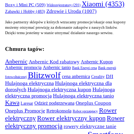
Xiaomi
(4353)
Boxy i Mini PC
(509)
Wideorejestratory
(291)
Zdrowie i Uroda
(1007)
Zabawki i Hobby
(483)
Jako partnerzy sklepów z których wrzucamy promocje/okazje oraz kupony
możemy otrzymać prowizję za dokonanie zakupów z naszych linków.
Dzięki temu jesteśmy w stanie utrzymać działanie naszego serwisu.
Chmura tagów:
Anbernic
Anbernic Kod rabatowy
Anbernic Kupon
Anbernic promocja
Anbernic tanio
Bank Energi cena
Bank energii
Blitzwolf
DJI
cena anbernica
Creality
fotowoltaicznej
Hulajnoga elektryczna
Hulajnoga elektryczna dla
dorosłych
Hulajnoga elektryczna kupon
Hulajnoga
elektryczna promocja
Hulajnoga elektryczna tanio
Kawa
Oneplus Coupon
Odzież podgrzewana
Laresar
Rower
Oneplus Promocje
Retrokonsola
Robot sprzątający
elektryczny
Rower elektryczny kupon
Rower
elektryczny promocja
rowery elektryczne tanie