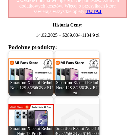
wszystkie dodatkowe opłaty). Nie poniesiesz żadnych
dodatkowych kosztów. Więcej o przesyłkach które
zawierają wszystkie opłaty
TUTAJ
Historia Ceny:
14.02.2025 – $289.00/~1184.9 zł
Podobne produkty:
Smartfon Xiaomi Redmi
Smartfon Xiaomi Redmi
Note 12S 8/256GB z EU
Note 12S 8/256GB z EU
za…
za…
Smartfon Xiaomi Redmi
Smartfon Redmi Note 13
Note 12 Pro Plus
4G 8/256GB za $169.00 /