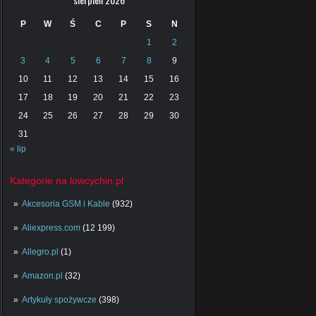
P
W
Ś
C
P
S
N
1
2
3
4
5
6
7
8
9
10
11
12
13
14
15
16
17
18
19
20
21
22
23
24
25
26
27
28
29
30
31
« lip
Kategorie na lowcychin.pl
Akcesoria GSM i Kable
(932)
Aliexpress.com
(12 199)
Allegro.pl
(1)
Amazon.pl
(32)
Artykuły spożywcze
(398)