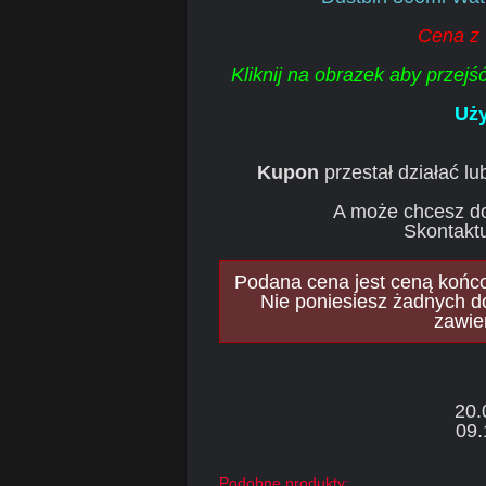
Cena z
Kliknij na obrazek aby przej
Uży
Kupon
przestał działać l
A może chcesz d
Skontaktu
Podana cena jest ceną końcow
Nie poniesiesz żadnych d
zawie
20.
09.
Podobne produkty: