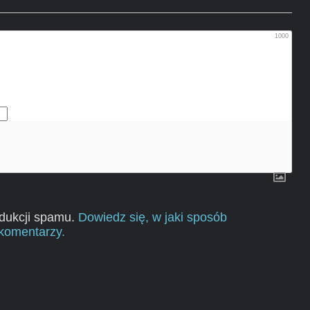
1000
edukcji spamu.
Dowiedz się, w jaki sposób
komentarzy.