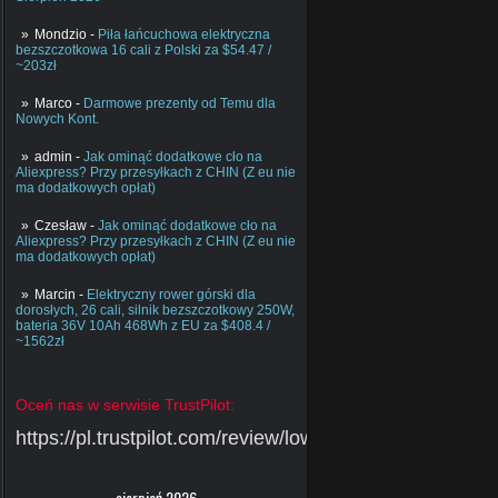
Mondzio
-
Piła łańcuchowa elektryczna
bezszczotkowa 16 cali z Polski za $54.47 /
~203zł
Marco
-
Darmowe prezenty od Temu dla
Nowych Kont.
admin
-
Jak ominąć dodatkowe cło na
Aliexpress? Przy przesyłkach z CHIN (Z eu nie
ma dodatkowych opłat)
Czesław
-
Jak ominąć dodatkowe cło na
Aliexpress? Przy przesyłkach z CHIN (Z eu nie
ma dodatkowych opłat)
Marcin
-
Elektryczny rower górski dla
dorosłych, 26 cali, silnik bezszczotkowy 250W,
bateria 36V 10Ah 468Wh z EU za $408.4 /
~1562zł
Oceń nas w serwisie TrustPilot:
https://pl.trustpilot.com/review/lowcychin.pl
sierpień 2026