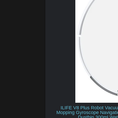
ILIFE V8 Plus Robot Vacu
Mopping Gyroscope Navigati
Dustbin 300ml Wat