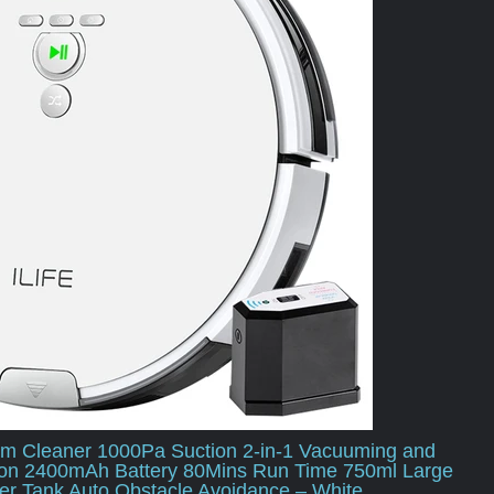
um Cleaner 1000Pa Suction 2-in-1 Vacuuming and
on 2400mAh Battery 80Mins Run Time 750ml Large
er Tank Auto Obstacle Avoidance – White