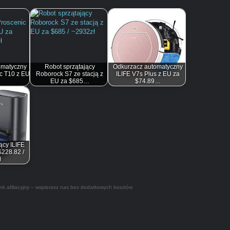
omatyczny
Robot sprzątający
Odkurzacz automatyczny
ic T10 z EU
Roborock S7 ze stacją z
ILIFE V7s Plus z EU za
EU za $685…
$74.89…
ący ILIFE
$228.82 /
ł
nk afiliacyjny – wspierasz nas bez dodatkowych kosztów