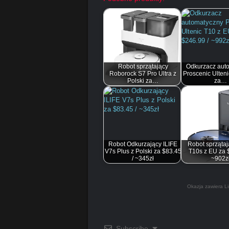
Robot sprzątający
Odkurzacz aut
Roborock S7 Pro Ultra z
Proscenic Ulten
Polski za…
za…
Robot Odkurzający ILIFE
Robot sprzątaj
V7s Plus z Polski za $83.45
T10s z EU za 
/ ~345zł
~902z
Okazja zawiera Li
Subscribe