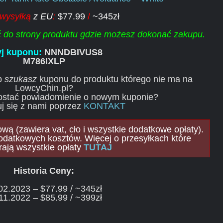
 wysyłką
z EU
:
$77.99
/
~345zł
ść do strony produktu gdzie możesz dokonać zakupu.
j kuponu:
NNNDBIVUS8
M786IXLP
ub
szukasz
kuponu do produktu którego nie ma na
LowcyChin.pl?
ostać powiadomienie o nowym kuponie?
j się z nami poprzez
KONTAKT
ą (zawiera vat, cło i wszystkie dodatkowe opłaty).
odatkowych kosztów. Więcej o przesyłkach które
rają wszystkie opłaty
TUTAJ
Historia Ceny:
02.2023 – $77.99 / ~345zł
11.2022 – $85.99 / ~399zł