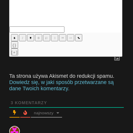
{}
[+]
Ta strona używa Akismet do redukcji spamu.
Dowiedz się, w jaki sposób przetwarzane są
dane Twoich komentarzy.
3
KOMENTARZY
najnowszy