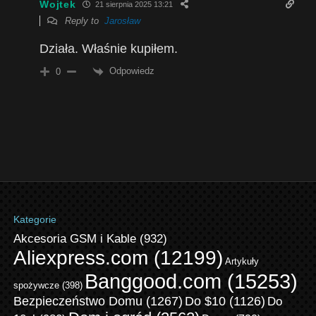
Wojtek
21 sierpnia 2025 13:21
Reply to
Jarosław
Działa. Właśnie kupiłem.
Odpowiedz
0
Kategorie
Akcesoria GSM i Kable
(932)
Aliexpress.com
(12199)
Artykuły
Banggood.com
(15253)
spożywcze
(398)
Bezpieczeństwo Domu
(1267)
Do $10
(1126)
Do