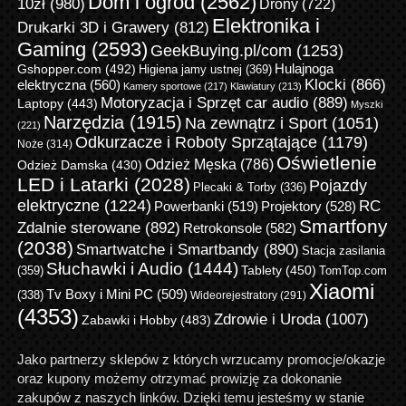
Dom i ogród
(2562)
10zł
(980)
Drony
(722)
Elektronika i
Drukarki 3D i Grawery
(812)
Gaming
(2593)
GeekBuying.pl/com
(1253)
Gshopper.com
(492)
Hulajnoga
Higiena jamy ustnej
(369)
Klocki
(866)
elektryczna
(560)
Kamery sportowe
(217)
Klawiatury
(213)
Motoryzacja i Sprzęt car audio
(889)
Laptopy
(443)
Myszki
Narzędzia
(1915)
Na zewnątrz i Sport
(1051)
(221)
Odkurzacze i Roboty Sprzątające
(1179)
Noże
(314)
Oświetlenie
Odzież Męska
(786)
Odzież Damska
(430)
LED i Latarki
(2028)
Pojazdy
Plecaki & Torby
(336)
elektryczne
(1224)
RC
Powerbanki
(519)
Projektory
(528)
Smartfony
Zdalnie sterowane
(892)
Retrokonsole
(582)
(2038)
Smartwatche i Smartbandy
(890)
Stacja zasilania
Słuchawki i Audio
(1444)
Tablety
(450)
(359)
TomTop.com
Xiaomi
Tv Boxy i Mini PC
(509)
(338)
Wideorejestratory
(291)
(4353)
Zdrowie i Uroda
(1007)
Zabawki i Hobby
(483)
Jako partnerzy sklepów z których wrzucamy promocje/okazje
oraz kupony możemy otrzymać prowizję za dokonanie
zakupów z naszych linków. Dzięki temu jesteśmy w stanie