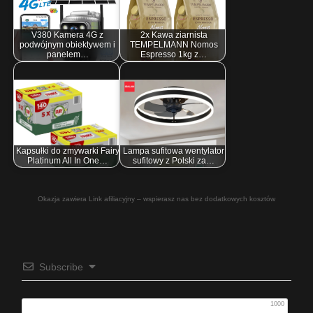
V380 Kamera 4G z
2x Kawa ziarnista
podwójnym obiektywem i
TEMPELMANN Nomos
panelem…
Espresso 1kg z…
Kapsułki do zmywarki Fairy
Lampa sufitowa wentylator
Platinum All In One…
sufitowy z Polski za…
Okazja zawiera Link afiliacyjny – wspierasz nas bez dodatkowych kosztów
Subscribe
1000