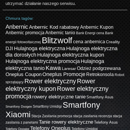
utrzymać działanie naszego serwisu.
Chmura tagów:
Anbernic
Anbernic Kod rabatowy
Anbernic Kupon
Anbernic promocja
Anbernic tanio
Bank Energi cena
Bank
Blitzwolf
cena anbernica
Creality
energii fotowoltaicznej
Hulajnoga elektryczna
Hulajnoga elektryczna
DJI
dla dorosłych
Hulajnoga elektryczna kupon
Hulajnoga elektryczna promocja
Hulajnoga
Kawa
elektryczna tanio
Odzież podgrzewana
Laresar
Oneplus Promocje
Oneplus Coupon
Retrokonsola
Robot
Rower elektryczny
Rower
sprzątający
elektryczny kupon
Rower elektryczny
promocja
rowery elektryczne tanie
Smartfony Asus
Smartfony
Smartfony Umidigi
Smartfony Doogee
Xiaomi
Stacja Zasilania promocja
stacja zasilania recenzja
stacja
Tanie rowery elektryczne
zasilania z panelami
Telefony Asus
Telefony Oneplus
Telefony Umidigi
Telefony Doogee