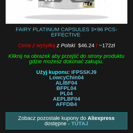
FAIRY PLATINUM CAPSULES 3×96 PCS-
EFFECTIVE
Cena z wysyłką
z Polski
:
$46.24
/
~172zł
Kliknij na obrazek aby przejść do strony produktu
gdzie możesz dokonać zakupu.
Użyj kuponu:
IFPSSKJ9
LowcyChin04
ALIBF04
BFPL04
PL04
AEPLBF04
AFFDB4
Zobacz pozostałe kupony do
Aliexpress
dostępne -
TUTAJ