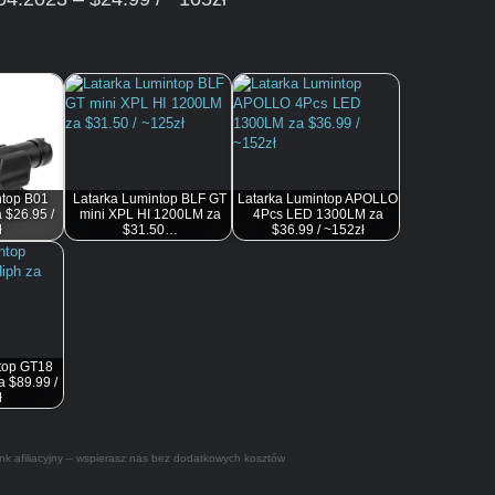
ntop B01
Latarka Lumintop BLF GT
Latarka Lumintop APOLLO
 $26.95 /
mini XPL HI 1200LM za
4Pcs LED 1300LM za
ł
$31.50…
$36.99 / ~152zł
top GT18
 $89.99 /
ł
nk afiliacyjny – wspierasz nas bez dodatkowych kosztów