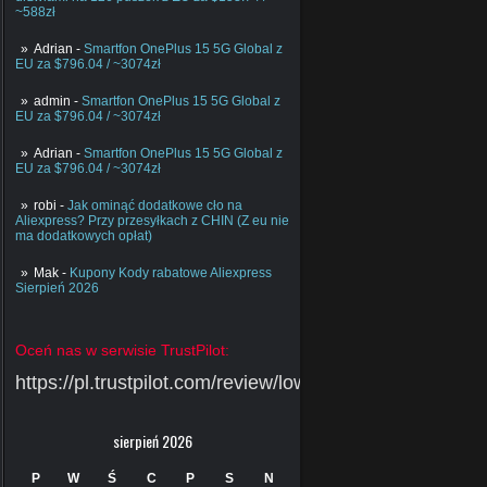
~588zł
Adrian
-
Smartfon OnePlus 15 5G Global z
EU za $796.04 / ~3074zł
admin
-
Smartfon OnePlus 15 5G Global z
EU za $796.04 / ~3074zł
Adrian
-
Smartfon OnePlus 15 5G Global z
EU za $796.04 / ~3074zł
robi
-
Jak ominąć dodatkowe cło na
Aliexpress? Przy przesyłkach z CHIN (Z eu nie
ma dodatkowych opłat)
Mak
-
Kupony Kody rabatowe Aliexpress
Sierpień 2026
Oceń nas w serwisie TrustPilot:
https://pl.trustpilot.com/review/lowcychin.pl
sierpień 2026
P
W
Ś
C
P
S
N