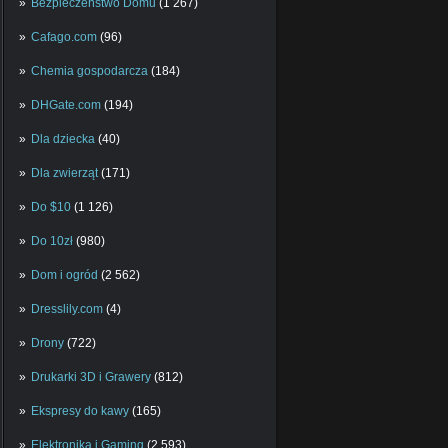
Bezpieczeństwo Domu
(1 267)
Cafago.com
(96)
Chemia gospodarcza
(184)
DHGate.com
(194)
Dla dziecka
(40)
Dla zwierząt
(171)
Do $10
(1 126)
Do 10zł
(980)
Dom i ogród
(2 562)
Dresslily.com
(4)
Drony
(722)
Drukarki 3D i Grawery
(812)
Ekspresy do kawy
(165)
Elektronika i Gaming
(2 593)