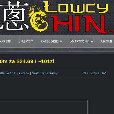
xpress
Sklepy:
»
Kategorie:
»
Smartfony:
»
Xiaomi
m za $24.69 / ~101zł
tlenie LED i Latarki
|
Brak Komentarzy
28 stycznia 2025