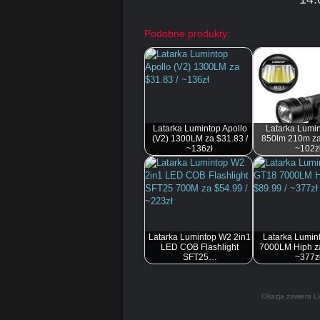
Podobne produkty:
Latarka Lumintop Apollo
Latarka Lumi
(V2) 1300LM za $31.83 /
850lm 210m za
~136zł
~102z
Latarka Lumintop W2 2in1
Latarka Lumin
LED COB Flashlight
7000LM Hiph za
SFT25…
~377z
Okazja zawiera Li