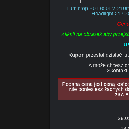
Lumintop B01 850LM 210m 
Headlight 21700
Cena
Kliknij na obrazek aby przej
Uż
Kupon
przestał działać l
A może chcesz d
Skontaktu
Podana cena jest ceną końcow
Nie poniesiesz żadnych d
zawie
28.0
14.