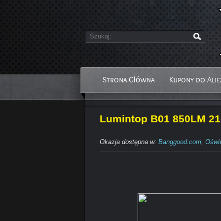
Strona Główna
Kupony do Alie
Lumintop B01 850LM 210
Okazja dostępna w:
Banggood.com
,
Oświe