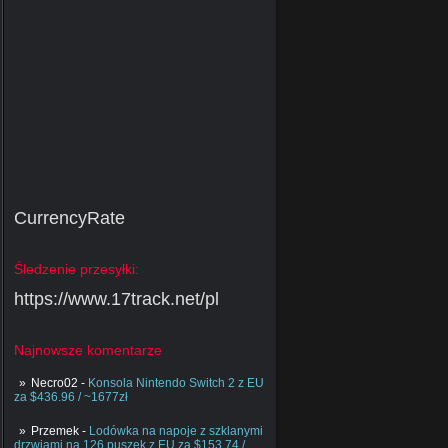
CurrencyRate
Śledzenie przesyłki:
https://www.17track.net/pl
Najnowsze komentarze
Necro02
-
Konsola Nintendo Switch 2 z EU
za $436.96 / ~1677zł
Przemek
-
Lodówka na napoje z szklanymi
drzwiami na 126 puszek z EU za $153.74 /