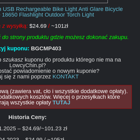
USB Rechargeable Bike Light Anti Glare Bicycle
 18650 Flashlight Outdoor Torch Light
 z wysyłką:
$24.69
/
~101zł
ść do strony produktu gdzie możesz dokonać zakupu.
yj kuponu:
BGCMP403
ub
szukasz
kuponu do produktu którego nie ma na
LowcyChin.pl?
ostać powiadomienie o nowym kuponie?
j się z nami poprzez
KONTAKT
ą (zawiera vat, cło i wszystkie dodatkowe opłaty).
odatkowych kosztów. Więcej o przesyłkach które
rają wszystkie opłaty
TUTAJ
Historia Ceny:
1.2025 – $24.69/~101.23 zł
04.2023 – $24.99 / ~105zł