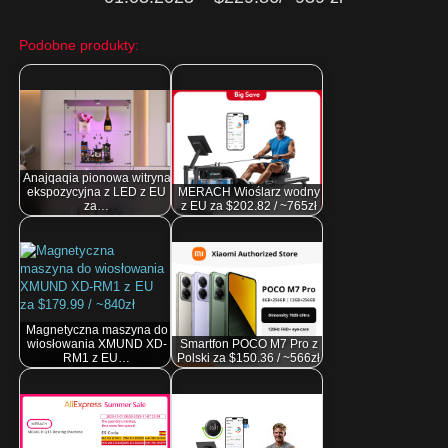
Podobne produkty:
Anajqaqia pionowa witryna
ekspozycyjna z LED z EU
MERACH Wioślarz wodny
za…
z EU za $202.82 / ~765zł
Magnetyczna maszyna do
wiosłowania XMUND XD-
Smartfon POCO M7 Pro z
RM1 z EU…
Polski za $150.36 / ~566zł