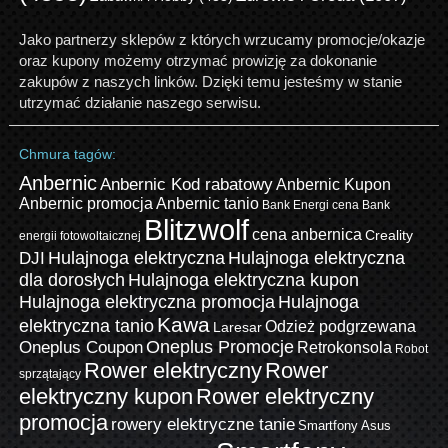
Jako partnerzy sklepów z których wrzucamy promocje/okazje
oraz kupony możemy otrzymać prowizję za dokonanie
zakupów z naszych linków. Dzięki temu jesteśmy w stanie
utrzymać działanie naszego serwisu.
Chmura tagów:
Anbernic
Anbernic Kod rabatowy
Anbernic Kupon
Anbernic promocja
Anbernic tanio
Bank Energi cena
Bank
Blitzwolf
cena anbernica
Creality
energii fotowoltaicznej
Hulajnoga elektryczna
Hulajnoga elektryczna
DJI
dla dorosłych
Hulajnoga elektryczna kupon
Hulajnoga elektryczna promocja
Hulajnoga
Kawa
elektryczna tanio
Odzież podgrzewana
Laresar
Oneplus Promocje
Oneplus Coupon
Retrokonsola
Robot
Rower elektryczny
Rower
sprzątający
elektryczny kupon
Rower elektryczny
promocja
rowery elektryczne tanie
Smartfony Asus