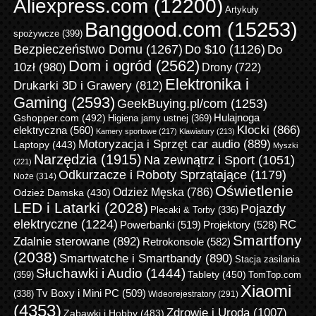
Aliexpress.com
(12200)
Artykuły
Banggood.com
(15253)
spożywcze
(399)
Bezpieczeństwo Domu
(1267)
Do $10
(1126)
Do
Dom i ogród
(2562)
10zł
(980)
Drony
(722)
Elektronika i
Drukarki 3D i Grawery
(812)
Gaming
(2593)
GeekBuying.pl/com
(1253)
Gshopper.com
(492)
Hulajnoga
Higiena jamy ustnej
(369)
Klocki
(866)
elektryczna
(560)
Kamery sportowe
(217)
Klawiatury
(213)
Motoryzacja i Sprzęt car audio
(889)
Laptopy
(443)
Myszki
Narzędzia
(1915)
Na zewnątrz i Sport
(1051)
(221)
Odkurzacze i Roboty Sprzątające
(1179)
Noże
(314)
Oświetlenie
Odzież Męska
(786)
Odzież Damska
(430)
LED i Latarki
(2028)
Pojazdy
Plecaki & Torby
(336)
elektryczne
(1224)
RC
Powerbanki
(519)
Projektory
(528)
Smartfony
Zdalnie sterowane
(892)
Retrokonsole
(582)
(2038)
Smartwatche i Smartbandy
(890)
Stacja zasilania
Słuchawki i Audio
(1444)
Tablety
(450)
(359)
TomTop.com
Xiaomi
Tv Boxy i Mini PC
(509)
(338)
Wideorejestratory
(291)
(4353)
Zdrowie i Uroda
(1007)
Zabawki i Hobby
(483)