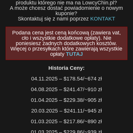
produktu którego nie ma na LowcyChin.pl?
A może chcesz dostać powiadomienie o nowym
kuponie?
Skontaktuj się z nami poprzez
KONTAKT
Podana cena jest ceną końcową (zawiera vat,
cło i wszystkie dodatkowe opłaty). Nie
poniesiesz żadnych dodatkowych kosztów.
Więcej o przesyłkach które zawierają wszystkie
opłaty
TUTAJ
Historia Ceny:
04.11.2025 – $178.54/~674 zł
04.08.2025 – $241.47/~910 zł
01.04.2025 – $229.38/~905 zł
20.03.2025 – $241.11/~945 zł
01.03.2025 – $217.86/~890 zł
01.03.2025 – $229.86/~939 zł