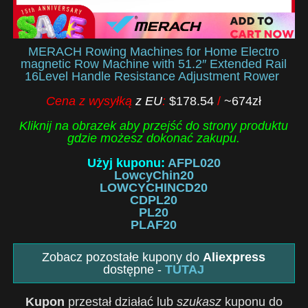
MERACH Rowing Machines for Home Electro
magnetic Row Machine with 51.2″ Extended Rail
16Level Handle Resistance Adjustment Rower
Cena z wysyłką
z EU
:
$178.54
/
~674zł
Kliknij na obrazek aby przejść do strony produktu
gdzie możesz dokonać zakupu.
Użyj kuponu:
AFPL020
LowcyChin20
LOWCYCHINCD20
CDPL20
PL20
PLAF20
Zobacz pozostałe kupony do
Aliexpress
dostępne -
TUTAJ
Kupon
przestał działać lub
szukasz
kuponu do