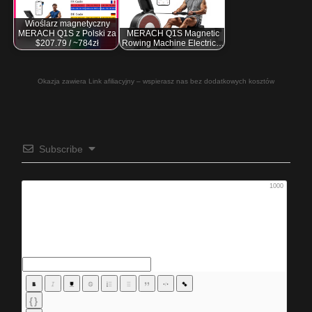
Wioślarz magnetyczny
MERACH Q1S z Polski za
MERACH Q1S Magnetic
$207.79 / ~784zł
Rowing Machine Electric…
Okazja zawiera Link afiliacyjny – wspierasz nas bez dodatkowych kosztów
Subscribe
1000
{}