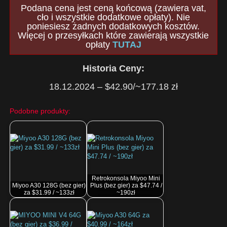
Podana cena jest ceną końcową (zawiera vat,
cło i wszystkie dodatkowe opłaty). Nie
poniesiesz żadnych dodatkowych kosztów.
Więcej o przesyłkach które zawierają wszystkie
opłaty
TUTAJ
Historia Ceny:
18.12.2024 – $42.90/~177.18 zł
Podobne produkty:
Retrokonsola Miyoo Mini
Miyoo A30 128G (bez gier)
Plus (bez gier) za $47.74 /
za $31.99 / ~133zł
~190zł