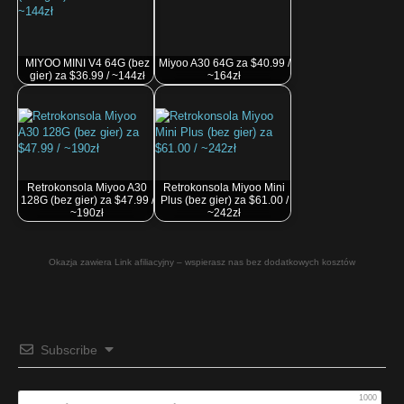
MIYOO MINI V4 64G (bez
Miyoo A30 64G za $40.99 /
gier) za $36.99 / ~144zł
~164zł
Retrokonsola Miyoo A30
Retrokonsola Miyoo Mini
128G (bez gier) za $47.99 /
Plus (bez gier) za $61.00 /
~190zł
~242zł
Okazja zawiera Link afiliacyjny – wspierasz nas bez dodatkowych kosztów
Subscribe
1000