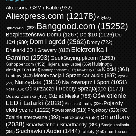
Akcesoria GSM i Kable
(932)
Aliexpress.com
(12178)
Artykuły
Banggood.com
(15252)
spożywcze
(398)
Bezpieczeństwo Domu
(1267)
Do $10
(1126)
Do
Dom i ogród
(2562)
10zł
(980)
Drony
(722)
Elektronika i
Drukarki 3D i Grawery
(812)
Gaming
(2593)
GeekBuying.pl/com
(1253)
Gshopper.com
(492)
Hulajnoga
Higiena jamy ustnej
(369)
Klocki
(861)
elektryczna
(560)
Kamery sportowe
(217)
Klawiatury
(213)
Motoryzacja i Sprzęt car audio
(887)
Laptopy
(443)
Myszki
Narzędzia
(1910)
Na zewnątrz i Sport
(1051)
(221)
Odkurzacze i Roboty Sprzątające
(1179)
Noże
(314)
Oświetlenie
Odzież Męska
(786)
Odzież Damska
(430)
LED i Latarki
(2028)
Pojazdy
Plecaki & Torby
(336)
elektryczne
(1222)
RC
Powerbanki
(519)
Projektory
(528)
Smartfony
Zdalnie sterowane
(892)
Retrokonsole
(582)
(2038)
Smartwatche i Smartbandy
(890)
Stacja zasilania
Słuchawki i Audio
(1444)
Tablety
(450)
(359)
TomTop.com