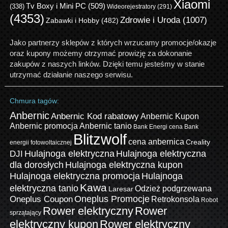
Xiaomi
Tv Boxy i Mini PC
(509)
(338)
Wideorejestratory
(291)
(4353)
Zdrowie i Uroda
(1007)
Zabawki i Hobby
(482)
Jako partnerzy sklepów z których wrzucamy promocje/okazje
oraz kupony możemy otrzymać prowizję za dokonanie
zakupów z naszych linków. Dzięki temu jesteśmy w stanie
utrzymać działanie naszego serwisu.
Chmura tagów:
Anbernic
Anbernic Kod rabatowy
Anbernic Kupon
Anbernic promocja
Anbernic tanio
Bank Energi cena
Bank
Blitzwolf
cena anbernica
Creality
energii fotowoltaicznej
Hulajnoga elektryczna
Hulajnoga elektryczna
DJI
dla dorosłych
Hulajnoga elektryczna kupon
Hulajnoga elektryczna promocja
Hulajnoga
Kawa
elektryczna tanio
Odzież podgrzewana
Laresar
Oneplus Promocje
Oneplus Coupon
Retrokonsola
Robot
Rower elektryczny
Rower
sprzątający
elektryczny kupon
Rower elektryczny