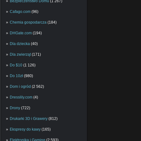
Bezpieczeństwo Domu
(1 267)
Cafago.com
(96)
Chemia gospodarcza
(184)
DHGate.com
(194)
Dla dziecka
(40)
Dla zwierząt
(171)
Do $10
(1 126)
Do 10zł
(980)
Dom i ogród
(2 562)
Dresslily.com
(4)
Drony
(722)
Drukarki 3D i Grawery
(812)
Ekspresy do kawy
(165)
Elektronika i Gaming
(2 593)