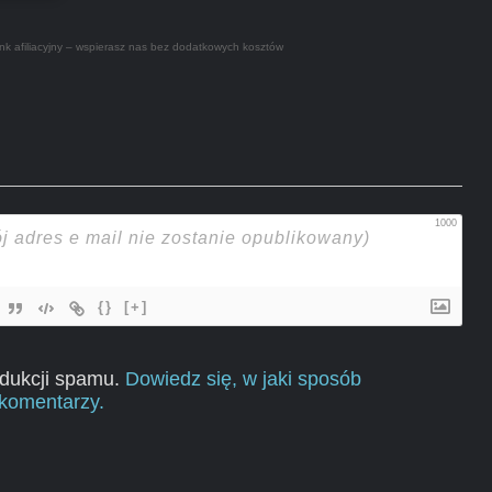
nk afiliacyjny – wspierasz nas bez dodatkowych kosztów
1000
{}
[+]
edukcji spamu.
Dowiedz się, w jaki sposób
komentarzy.