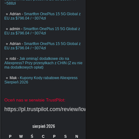
~588zł
Adrian
-
Smartfon OnePlus 15 5G Global z
EU za $796.04 / ~3074zł
admin
-
Smartfon OnePlus 15 5G Global z
EU za $796.04 / ~3074zł
Adrian
-
Smartfon OnePlus 15 5G Global z
EU za $796.04 / ~3074zł
robi
-
Jak ominąć dodatkowe cło na
Aliexpress? Przy przesyłkach z CHIN (Z eu nie
ma dodatkowych opłat)
Mak
-
Kupony Kody rabatowe Aliexpress
Sierpień 2026
Oceń nas w serwisie TrustPilot:
https://pl.trustpilot.com/review/lowcychin.pl
sierpień 2026
P
W
Ś
C
P
S
N