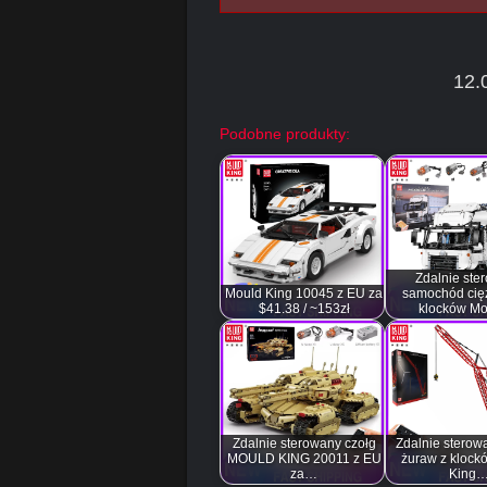
12.
Podobne produkty:
Zdalnie ste
Mould King 10045 z EU za
samochód cię
$41.38 / ~153zł
klocków M
Zdalnie sterowany czołg
Zdalnie sterow
MOULD KING 20011 z EU
żuraw z klock
za…
King