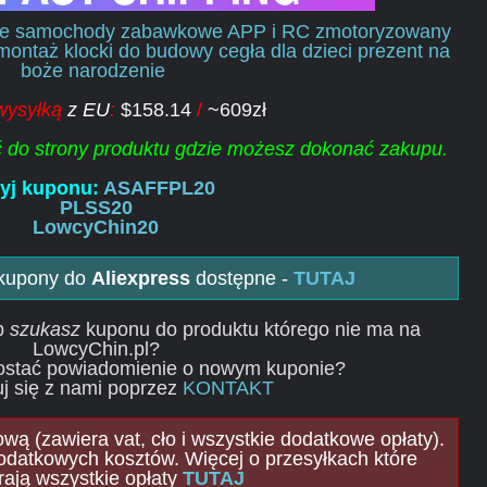
e samochody zabawkowe APP i RC zmotoryzowany
montaż klocki do budowy cegła dla dzieci prezent na
boże narodzenie
wysyłką
z EU
:
$158.14
/
~609zł
ść do strony produktu gdzie możesz dokonać zakupu.
yj kuponu:
ASAFFPL20
PLSS20
LowcyChin20
 kupony do
Aliexpress
dostępne -
TUTAJ
ub
szukasz
kuponu do produktu którego nie ma na
LowcyChin.pl?
ostać powiadomienie o nowym kuponie?
j się z nami poprzez
KONTAKT
ą (zawiera vat, cło i wszystkie dodatkowe opłaty).
odatkowych kosztów. Więcej o przesyłkach które
rają wszystkie opłaty
TUTAJ