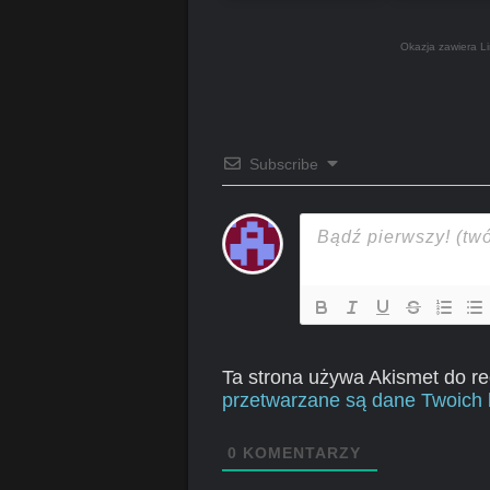
Okazja zawiera Li
Subscribe
Ta strona używa Akismet do r
przetwarzane są dane Twoich 
0
KOMENTARZY