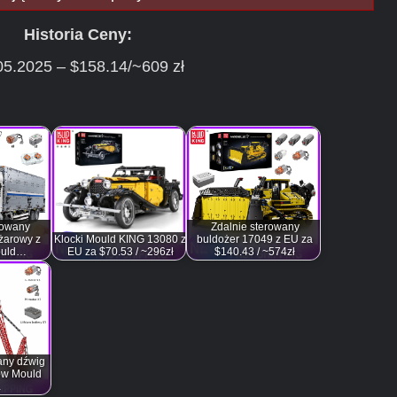
Historia Ceny:
05.2025 – $158.14/~609 zł
rowany
Zdalnie sterowany
żarowy z
Klocki Mould KING 13080 z
buldożer 17049 z EU za
ould…
EU za $70.53 / ~296zł
$140.43 / ~574zł
any dźwig
ów Mould
…