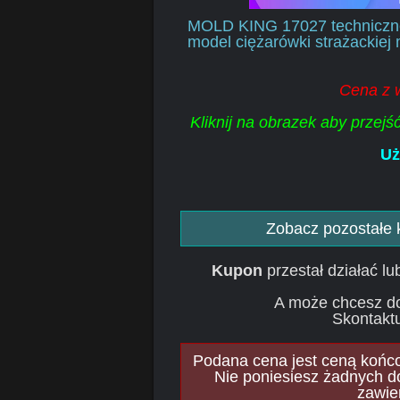
MOLD KING 17027 techniczn
model ciężarówki strażackiej 
Cena z 
Kliknij na obrazek aby przej
Uż
Zobacz pozostałe
Kupon
przestał działać l
A może chcesz d
Skontaktu
Podana cena jest ceną końcow
Nie poniesiesz żadnych d
zawie