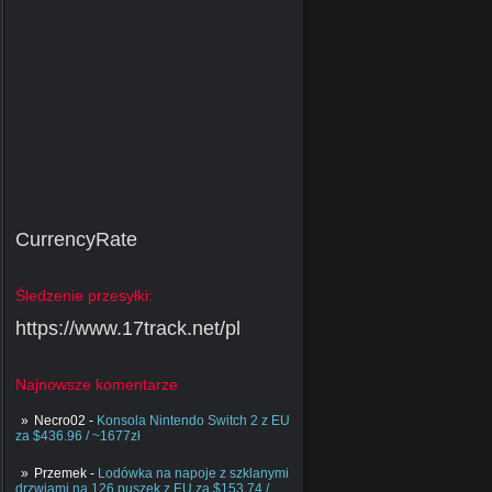
CurrencyRate
Śledzenie przesyłki:
https://www.17track.net/pl
Najnowsze komentarze
Necro02
-
Konsola Nintendo Switch 2 z EU
za $436.96 / ~1677zł
Przemek
-
Lodówka na napoje z szklanymi
drzwiami na 126 puszek z EU za $153.74 /