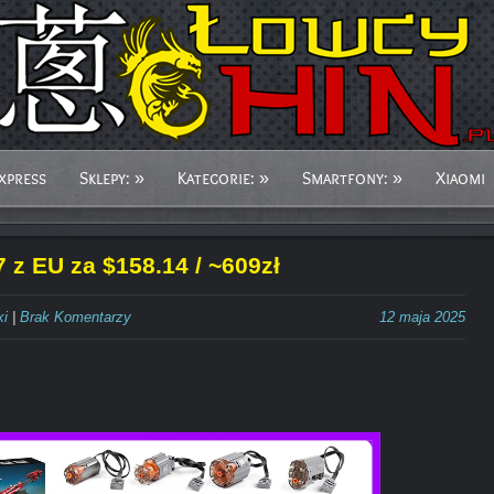
xpress
Sklepy:
»
Kategorie:
»
Smartfony:
»
Xiaomi
 z EU za $158.14 / ~609zł
ki
|
Brak Komentarzy
12 maja 2025