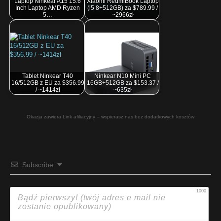
Laptop Ninkear A15 15.6
Xiaomi RedmiBook Laptop
Inch Laptop AMD Ryzen
(i5 8+512GB) za $789.99 /
5…
~2966zł
Tablet Ninkear T40
Ninkear N10 Mini PC
16/512GB z EU za $356.99
16GB+512GB za $153.37 /
/ ~1414zł
~635zł
Okazja zawiera Link afiliacyjny – wspierasz nas bez dodatkowych kosztów
Subscribe
1000