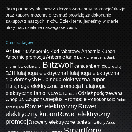
Jako partnerzy sklepów z których wrzucamy promocje/okazje
oraz kupony możemy otrzymać prowizję za dokonanie
zakupów z naszych linków. Dzięki temu jesteśmy w stanie
utrzymać działanie naszego serwisu.
Chmura tagów:
Anbernic
Anbernic Kod rabatowy
Anbernic Kupon
Anbernic promocja
Anbernic tanio
Bank Energi cena
Bank
Blitzwolf
cena anbernica
Creality
energii fotowoltaicznej
Hulajnoga elektryczna
Hulajnoga elektryczna
DJI
dla dorosłych
Hulajnoga elektryczna kupon
Hulajnoga elektryczna promocja
Hulajnoga
Kawa
elektryczna tanio
Odzież podgrzewana
Laresar
Oneplus Promocje
Oneplus Coupon
Retrokonsola
Robot
Rower elektryczny
Rower
sprzątający
elektryczny kupon
Rower elektryczny
promocja
rowery elektryczne tanie
Smartfony Asus
Smartfony