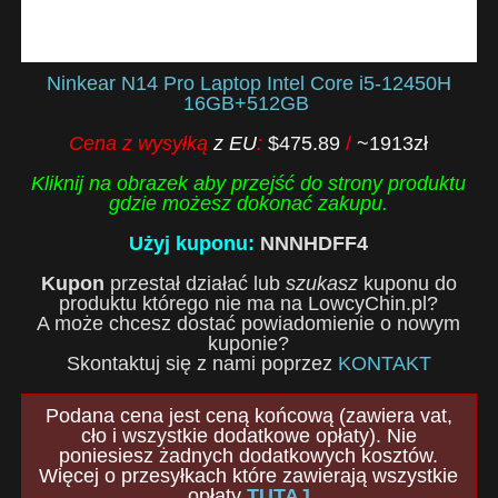
Ninkear N14 Pro Laptop Intel Core i5-12450H
16GB+512GB
Cena z wysyłką
z EU
:
$475.89
/
~1913zł
Kliknij na obrazek aby przejść do strony produktu
gdzie możesz dokonać zakupu.
Użyj kuponu:
NNNHDFF4
Kupon
przestał działać lub
szukasz
kuponu do
produktu którego nie ma na LowcyChin.pl?
A może chcesz dostać powiadomienie o nowym
kuponie?
Skontaktuj się z nami poprzez
KONTAKT
Podana cena jest ceną końcową (zawiera vat,
cło i wszystkie dodatkowe opłaty). Nie
poniesiesz żadnych dodatkowych kosztów.
Więcej o przesyłkach które zawierają wszystkie
opłaty
TUTAJ