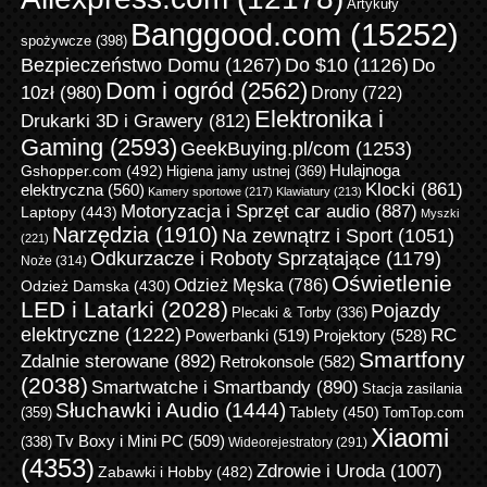
Artykuły
Banggood.com
(15252)
spożywcze
(398)
Bezpieczeństwo Domu
(1267)
Do $10
(1126)
Do
Dom i ogród
(2562)
10zł
(980)
Drony
(722)
Elektronika i
Drukarki 3D i Grawery
(812)
Gaming
(2593)
GeekBuying.pl/com
(1253)
Gshopper.com
(492)
Hulajnoga
Higiena jamy ustnej
(369)
Klocki
(861)
elektryczna
(560)
Kamery sportowe
(217)
Klawiatury
(213)
Motoryzacja i Sprzęt car audio
(887)
Laptopy
(443)
Myszki
Narzędzia
(1910)
Na zewnątrz i Sport
(1051)
(221)
Odkurzacze i Roboty Sprzątające
(1179)
Noże
(314)
Oświetlenie
Odzież Męska
(786)
Odzież Damska
(430)
LED i Latarki
(2028)
Pojazdy
Plecaki & Torby
(336)
elektryczne
(1222)
RC
Powerbanki
(519)
Projektory
(528)
Smartfony
Zdalnie sterowane
(892)
Retrokonsole
(582)
(2038)
Smartwatche i Smartbandy
(890)
Stacja zasilania
Słuchawki i Audio
(1444)
Tablety
(450)
(359)
TomTop.com
Xiaomi
Tv Boxy i Mini PC
(509)
(338)
Wideorejestratory
(291)
(4353)
Zdrowie i Uroda
(1007)
Zabawki i Hobby
(482)