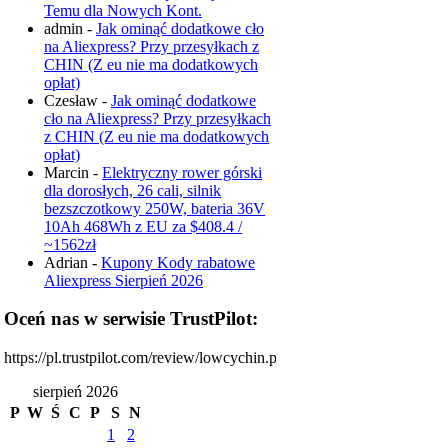
Temu dla Nowych Kont.
admin
-
Jak ominąć dodatkowe cło
na Aliexpress? Przy przesyłkach z
CHIN (Z eu nie ma dodatkowych
opłat)
Czesław
-
Jak ominąć dodatkowe
cło na Aliexpress? Przy przesyłkach
z CHIN (Z eu nie ma dodatkowych
opłat)
Marcin
-
Elektryczny rower górski
dla dorosłych, 26 cali, silnik
bezszczotkowy 250W, bateria 36V
10Ah 468Wh z EU za $408.4 /
~1562zł
Adrian
-
Kupony Kody rabatowe
Aliexpress Sierpień 2026
Oceń nas w serwisie TrustPilot:
https://pl.trustpilot.com/review/lowcychin.pl
sierpień 2026
P
W
Ś
C
P
S
N
1
2