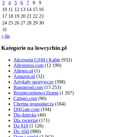
3
4
5
6
7
8
9
10
11
12
13
14
15
16
17
18
19
20
21
22
23
24
25
26
27
28
29
30
31
« lip
Kategorie na lowcychin.pl
Akcesoria GSM i Kable
(932)
Aliexpress.com
(12 199)
Allegro.pl
(1)
Amazon.pl
(32)
Artykuły spożywcze
(398)
Banggood.com
(15 253)
Bezpieczeństwo Domu
(1 267)
Cafago.com
(96)
Chemia gospodarcza
(184)
DHGate.com
(194)
Dla dziecka
(40)
Dla zwierząt
(171)
Do $10
(1 126)
Do 10zł
(980)
Dom i ogród
(2 562)