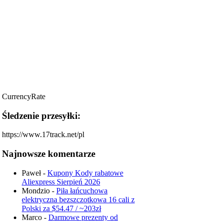
CurrencyRate
Śledzenie przesyłki:
https://www.17track.net/pl
Najnowsze komentarze
Paweł
-
Kupony Kody rabatowe
Aliexpress Sierpień 2026
Mondzio
-
Piła łańcuchowa
elektryczna bezszczotkowa 16 cali z
Polski za $54.47 / ~203zł
Marco
-
Darmowe prezenty od