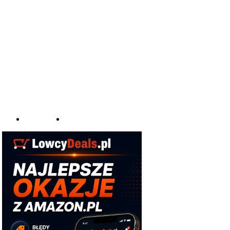
aomi
Top 10
Z Polski