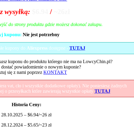
z wysyłką:
$6.94
/
~26zł
zejść do strony produktu gdzie możesz dokonać zakupu.
yj kuponu:
Nie jest potrzebny
ałe kupony do
Aliexpress
dostępne -
TUTAJ
kasz
kuponu do produktu którego nie ma na LowcyChin.pl?
 dostać powiadomienie o nowym kuponie?
tuj się z nami poprzez
KONTAKT
ra vat, cło i wszystkie dodatkowe opłaty). Nie poniesiesz żadnych
 o przesyłkach które zawierają wszystkie opłaty
TUTAJ
Historia Ceny:
28.10.2025 – $6.94/~26 zł
28.12.2024 – $5.65/~23 zł