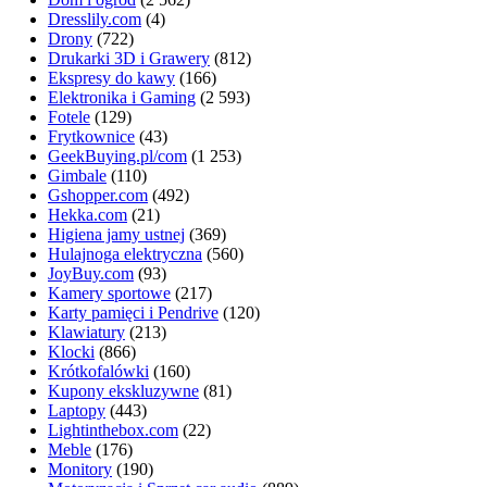
Dresslily.com
(4)
Drony
(722)
Drukarki 3D i Grawery
(812)
Ekspresy do kawy
(166)
Elektronika i Gaming
(2 593)
Fotele
(129)
Frytkownice
(43)
GeekBuying.pl/com
(1 253)
Gimbale
(110)
Gshopper.com
(492)
Hekka.com
(21)
Higiena jamy ustnej
(369)
Hulajnoga elektryczna
(560)
JoyBuy.com
(93)
Kamery sportowe
(217)
Karty pamięci i Pendrive
(120)
Klawiatury
(213)
Klocki
(866)
Krótkofalówki
(160)
Kupony ekskluzywne
(81)
Laptopy
(443)
Lightinthebox.com
(22)
Meble
(176)
Monitory
(190)