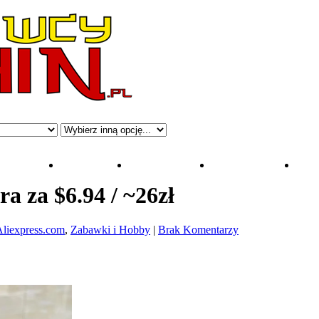
Aliexpress
Sklepy:
»
Kategorie:
»
Smartfony:
»
Xi
a za $6.94 / ~26zł
liexpress.com
,
Zabawki i Hobby
|
Brak Komentarzy