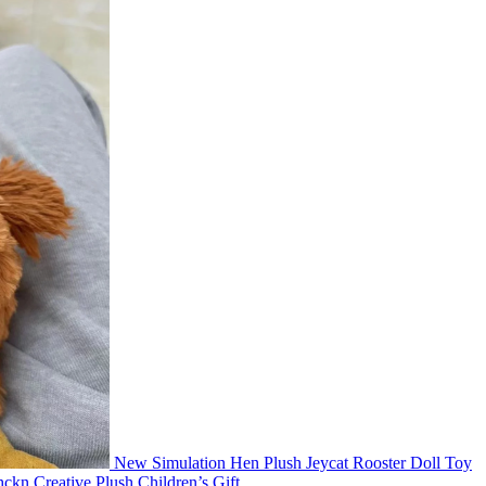
New Simulation Hen Plush Jeycat Rooster Doll Toy
ckn Creative Plush Children’s Gift