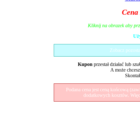
Cena 
Kliknij na obrazek aby pr
Uż
Zobacz pozost
Kupon
przestał działać lub
szu
A może chcesz
Skontak
Podana cena jest ceną końcową (zawie
dodatkowych kosztów. Więcej