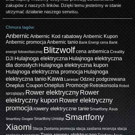
zakupów z naszych linków. Dzięki temu jesteśmy w stanie
utrzymać działanie naszego serwisu.
Chmura tagów:
Anbernic
Anbernic Kod rabatowy
Anbernic Kupon
Anbernic promocja
Anbernic tanio
Bank Energi cena
Bank
Blitzwolf
cena anbernica
Creality
energii fotowoltaicznej
Hulajnoga elektryczna
Hulajnoga elektryczna
DJI
dla dorosłych
Hulajnoga elektryczna kupon
Hulajnoga elektryczna promocja
Hulajnoga
Kawa
elektryczna tanio
Odzież podgrzewana
Laresar
Oneplus Promocje
Oneplus Coupon
Retrokonsola
Robot
Rower elektryczny
Rower
sprzątający
elektryczny kupon
Rower elektryczny
promocja
rowery elektryczne tanie
Smartfony Asus
Smartfony
Smartfony Umidigi
Smartfony Doogee
Xiaomi
Stacja Zasilania promocja
stacja zasilania recenzja
stacja
Tanie rowery elektryczne