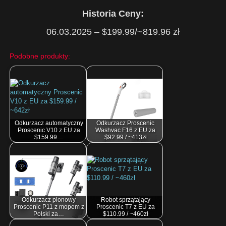
Historia Ceny:
06.03.2025 – $199.99/~819.96 zł
Podobne produkty:
Odkurzacz automatyczny
Odkurzacz Proscenic
Proscenic V10 z EU za
Washvac F16 z EU za
$159.99…
$92.99 / ~413zł
Odkurzacz pionowy
Robot sprzątający
Proscenic P11 z mopem z
Proscenic T7 z EU za
Polski za…
$110.99 / ~460zł