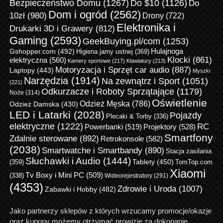
Bezpieczeństwo Domu
(1267)
Do $10
(1126)
Do
Dom i ogród
(2562)
10zł
(980)
Drony
(722)
Elektronika i
Drukarki 3D i Grawery
(812)
Gaming
(2593)
GeekBuying.pl/com
(1253)
Gshopper.com
(492)
Hulajnoga
Higiena jamy ustnej
(369)
Klocki
(861)
elektryczna
(560)
Kamery sportowe
(217)
Klawiatury
(213)
Motoryzacja i Sprzęt car audio
(887)
Laptopy
(443)
Myszki
Narzędzia
(1914)
Na zewnątrz i Sport
(1051)
(221)
Odkurzacze i Roboty Sprzątające
(1179)
Noże
(314)
Oświetlenie
Odzież Męska
(786)
Odzież Damska
(430)
LED i Latarki
(2028)
Pojazdy
Plecaki & Torby
(336)
elektryczne
(1222)
RC
Powerbanki
(519)
Projektory
(528)
Smartfony
Zdalnie sterowane
(892)
Retrokonsole
(582)
(2038)
Smartwatche i Smartbandy
(890)
Stacja zasilania
Słuchawki i Audio
(1444)
Tablety
(450)
(359)
TomTop.com
Xiaomi
Tv Boxy i Mini PC
(509)
(338)
Wideorejestratory
(291)
(4353)
Zdrowie i Uroda
(1007)
Zabawki i Hobby
(482)
Jako partnerzy sklepów z których wrzucamy promocje/okazje
oraz kupony możemy otrzymać prowizję za dokonanie