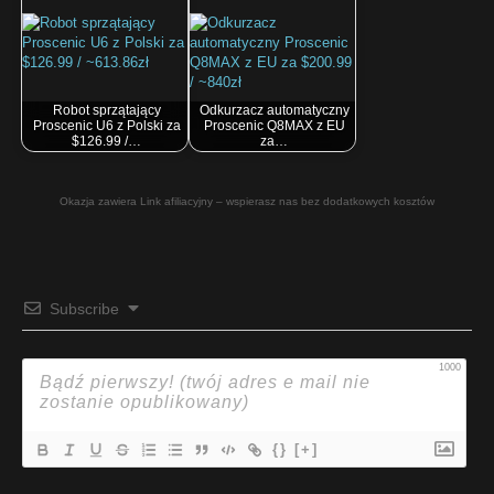
Robot sprzątający
Odkurzacz automatyczny
Proscenic U6 z Polski za
Proscenic Q8MAX z EU
$126.99 /…
za…
Okazja zawiera Link afiliacyjny – wspierasz nas bez dodatkowych kosztów
Subscribe
1000
{}
[+]