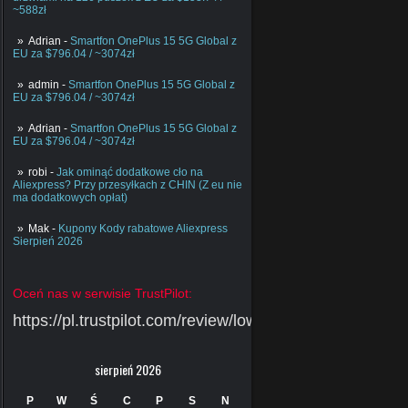
~588zł
Adrian
-
Smartfon OnePlus 15 5G Global z
EU za $796.04 / ~3074zł
admin
-
Smartfon OnePlus 15 5G Global z
EU za $796.04 / ~3074zł
Adrian
-
Smartfon OnePlus 15 5G Global z
EU za $796.04 / ~3074zł
robi
-
Jak ominąć dodatkowe cło na
Aliexpress? Przy przesyłkach z CHIN (Z eu nie
ma dodatkowych opłat)
Mak
-
Kupony Kody rabatowe Aliexpress
Sierpień 2026
Oceń nas w serwisie TrustPilot:
https://pl.trustpilot.com/review/lowcychin.pl
sierpień 2026
P
W
Ś
C
P
S
N