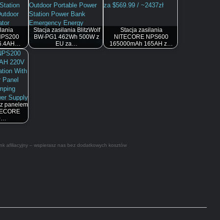
lania
Stacja zasilania BlitzWolf
Stacja zasilania
NPS200
BW-PG1 462Wh 500W z
NITECORE NPS600
6.4AH…
EU za…
165000mAh 165AH z…
a z panelem
ITECORE
0…
nk afiliacyjny – wspierasz nas bez dodatkowych kosztów