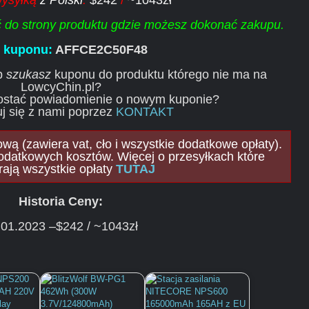
wysyłką
z Polski
:
$242
/
~1043zł
ść do strony produktu gdzie możesz dokonać zakupu.
j kuponu:
AFFCE2C50F48
ub
szukasz
kuponu do produktu którego nie ma na
LowcyChin.pl?
ostać powiadomienie o nowym kuponie?
j się z nami poprzez
KONTAKT
ą (zawiera vat, cło i wszystkie dodatkowe opłaty).
odatkowych kosztów. Więcej o przesyłkach które
rają wszystkie opłaty
TUTAJ
Historia Ceny:
.01.2023 –$242 / ~1043zł