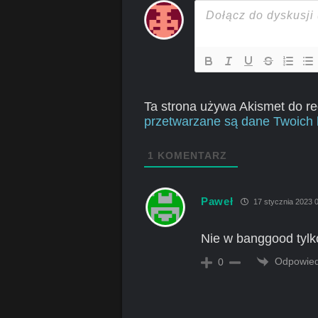
Ta strona używa Akismet do r
przetwarzane są dane Twoich 
1
KOMENTARZ
Paweł
17 stycznia 2023 
Nie w banggood tylk
Odpowie
0