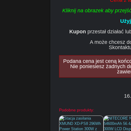
Cena z 
Kliknij na obrazek aby przej
Uży
Kupon
przestał działać l
A może chcesz d
Skontaktu
Podana cena jest ceną końcow
Nie poniesiesz żadnych d
zawie
16
Podobne produkty: