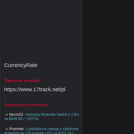
CurrencyRate
Śledzenie przesyłki:
https://www.17track.net/pl
Najnowsze komentarze
Necro02
-
Konsola Nintendo Switch 2 z EU
za $436.96 / ~1677zł
Przemek
-
Lodówka na napoje z szklanymi
drzwiami na 126 puszek z EU za $153.74 /