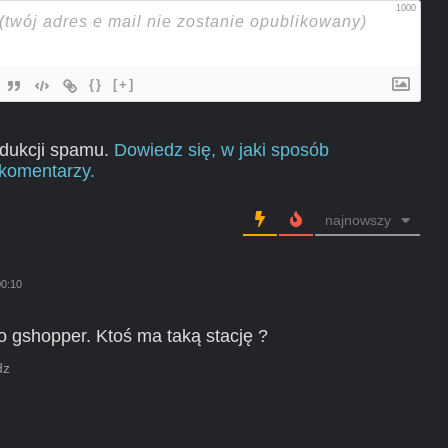
1000
{}
[+]
edukcji spamu.
Dowiedz się, w jaki sposób
komentarzy.
najnowszy
00:10
o gshopper. Ktoś ma taką stację ?
dz