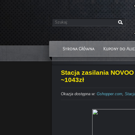
Strona Główna
Kupony do Alie
Stacja zasilania NOVOO 
~1043zł
Okazja dostępna w:
Gshopper.com
,
Stacj