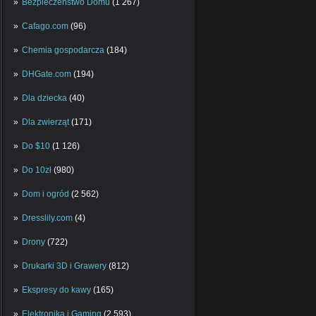
Bezpieczeństwo Domu
(1 267)
Cafago.com
(96)
Chemia gospodarcza
(184)
DHGate.com
(194)
Dla dziecka
(40)
Dla zwierząt
(171)
Do $10
(1 126)
Do 10zł
(980)
Dom i ogród
(2 562)
Dresslily.com
(4)
Drony
(722)
Drukarki 3D i Grawery
(812)
Ekspresy do kawy
(165)
Elektronika i Gaming
(2 593)