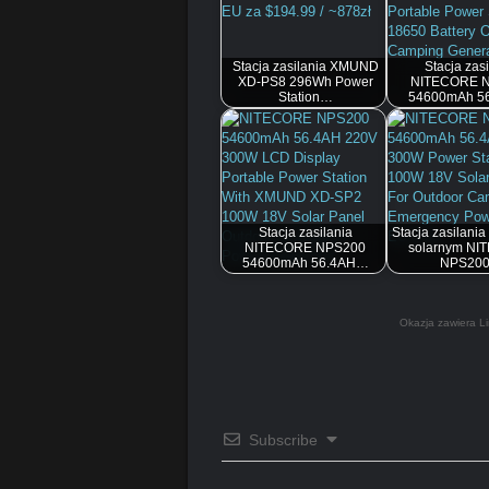
Stacja zasilania XMUND
Stacja zasi
XD-PS8 296Wh Power
NITECORE 
Station…
54600mAh 5
Stacja zasilania
Stacja zasilani
NITECORE NPS200
solarnym N
54600mAh 56.4AH…
NPS20
Okazja zawiera Li
Subscribe