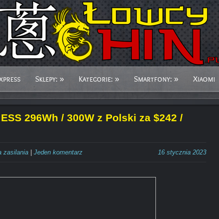
xpress
Sklepy:
»
Kategorie:
»
Smartfony:
»
Xiaomi
ESS 296Wh / 300W z Polski za $242 /
a zasilania
|
Jeden komentarz
16 stycznia 2023