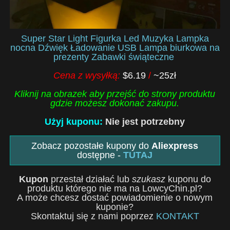
Super Star Light Figurka Led Muzyka Lampka
nocna Dźwięk Ładowanie USB Lampa biurkowa na
prezenty Zabawki świąteczne
Cena z wysyłką:
$6.19
/
~25zł
Kliknij na obrazek aby przejść do strony produktu
gdzie możesz dokonać zakupu.
Użyj kuponu:
Nie jest potrzebny
Zobacz pozostałe kupony do
Aliexpress
dostępne -
TUTAJ
Kupon
przestał działać lub
szukasz
kuponu do
produktu którego nie ma na LowcyChin.pl?
A może chcesz dostać powiadomienie o nowym
kuponie?
Skontaktuj się z nami poprzez
KONTAKT