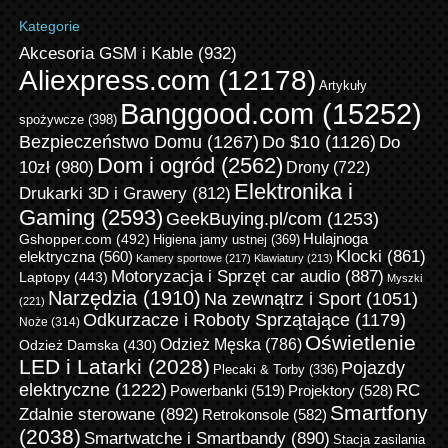
Kategorie
Akcesoria GSM i Kable
(932)
Aliexpress.com
(12178)
Artykuły
Banggood.com
(15252)
spożywcze
(398)
Bezpieczeństwo Domu
(1267)
Do $10
(1126)
Do
Dom i ogród
(2562)
10zł
(980)
Drony
(722)
Elektronika i
Drukarki 3D i Grawery
(812)
Gaming
(2593)
GeekBuying.pl/com
(1253)
Gshopper.com
(492)
Hulajnoga
Higiena jamy ustnej
(369)
Klocki
(861)
elektryczna
(560)
Kamery sportowe
(217)
Klawiatury
(213)
Motoryzacja i Sprzęt car audio
(887)
Laptopy
(443)
Myszki
Narzędzia
(1910)
Na zewnątrz i Sport
(1051)
(221)
Odkurzacze i Roboty Sprzątające
(1179)
Noże
(314)
Oświetlenie
Odzież Męska
(786)
Odzież Damska
(430)
LED i Latarki
(2028)
Pojazdy
Plecaki & Torby
(336)
elektryczne
(1222)
RC
Powerbanki
(519)
Projektory
(528)
Smartfony
Zdalnie sterowane
(892)
Retrokonsole
(582)
(2038)
Smartwatche i Smartbandy
(890)
Stacja zasilania