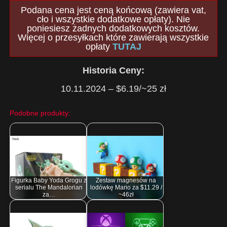
Podana cena jest ceną końcową (zawiera vat,
cło i wszystkie dodatkowe opłaty). Nie
poniesiesz żadnych dodatkowych kosztów.
Więcej o przesyłkach które zawierają wszystkie
opłaty
TUTAJ
Historia Ceny:
10.11.2024 – $6.19/~25 zł
Podobne produkty:
Figurka Baby Yoda Grogu z
Zestaw magnesów na
serialu The Mandalorian
lodówkę Mario za $11.29 /
za…
~46zł