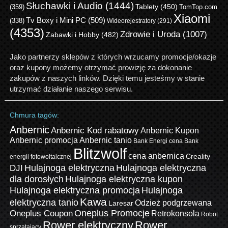
Słuchawki i Audio
(1444)
Tablety
(450)
(359)
TomTop.com
Xiaomi
Tv Boxy i Mini PC
(509)
(338)
Wideorejestratory
(291)
(4353)
Zdrowie i Uroda
(1007)
Zabawki i Hobby
(482)
Jako partnerzy sklepów z których wrzucamy promocje/okazje
oraz kupony możemy otrzymać prowizję za dokonanie
zakupów z naszych linków. Dzięki temu jesteśmy w stanie
utrzymać działanie naszego serwisu.
Chmura tagów:
Anbernic
Anbernic Kod rabatowy
Anbernic Kupon
Anbernic promocja
Anbernic tanio
Bank Energi cena
Bank
Blitzwolf
cena anbernica
Creality
energii fotowoltaicznej
Hulajnoga elektryczna
Hulajnoga elektryczna
DJI
dla dorosłych
Hulajnoga elektryczna kupon
Hulajnoga elektryczna promocja
Hulajnoga
Kawa
elektryczna tanio
Odzież podgrzewana
Laresar
Oneplus Promocje
Oneplus Coupon
Retrokonsola
Robot
Rower elektryczny
Rower
sprzątający