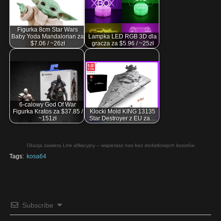
Figurka 8cm Star Wars
Baby Yoda Mandalorian za
Lampka LED RGB 3D dla
$7.06 / ~26zł
gracza za $5.96 / ~25zł
6-calowy God Of War
Figurka Kratos za $37.85 /
Klocki Mold KING 13135
~151zł
Star Destroyer z EU za…
Okazja zawiera Link afiliacyjny – wspierasz nas bez dodatkowych kosztów
Tags:
kosa64
Subscribe