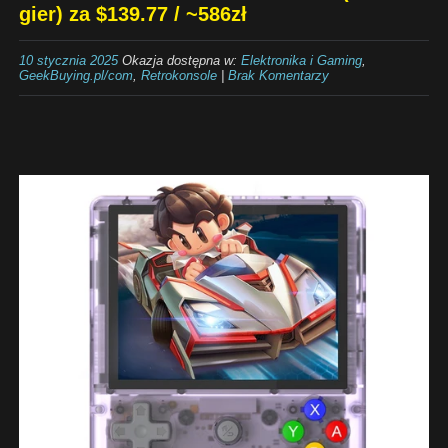
gier) za $139.77 / ~586zł
10 stycznia 2025
Okazja dostępna w:
Elektronika i Gaming
,
GeekBuying.pl/com
,
Retrokonsole
|
Brak Komentarzy