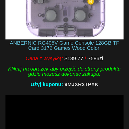
ANBERNIC RG405V Game Console 128GB TF
Card 3172 Games Wood Color
Cena z wysyłką:
$139.77
/
~586zł
Kliknij na obrazek aby przejść do strony produktu
gdzie możesz dokonać zakupu.
Użyj kuponu:
9MJXR2TPYK