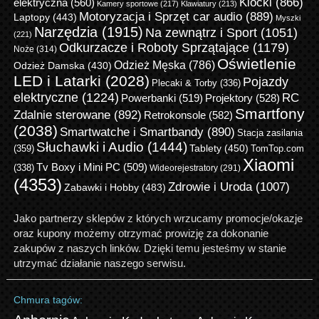
Klocki
(866)
elektryczna
(560)
Kamery sportowe
(217)
Klawiatury
(213)
Motoryzacja i Sprzęt car audio
(889)
Laptopy
(443)
Myszki
Narzędzia
(1915)
Na zewnątrz i Sport
(1051)
(221)
Odkurzacze i Roboty Sprzątające
(1179)
Noże
(314)
Oświetlenie
Odzież Męska
(786)
Odzież Damska
(430)
LED i Latarki
(2028)
Pojazdy
Plecaki & Torby
(336)
elektryczne
(1224)
RC
Powerbanki
(519)
Projektory
(528)
Smartfony
Zdalnie sterowane
(892)
Retrokonsole
(582)
(2038)
Smartwatche i Smartbandy
(890)
Stacja zasilania
Słuchawki i Audio
(1444)
Tablety
(450)
(359)
TomTop.com
Xiaomi
Tv Boxy i Mini PC
(509)
(338)
Wideorejestratory
(291)
(4353)
Zdrowie i Uroda
(1007)
Zabawki i Hobby
(483)
Jako partnerzy sklepów z których wrzucamy promocje/okazje
oraz kupony możemy otrzymać prowizję za dokonanie
zakupów z naszych linków. Dzięki temu jesteśmy w stanie
utrzymać działanie naszego serwisu.
Chmura tagów: