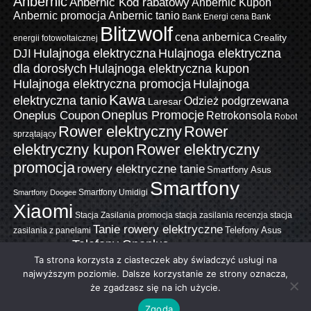
Anbernic
Anbernic Kod rabatowy
Anbernic Kupon
Anbernic promocja
Anbernic tanio
Bank Energi cena
Bank
Blitzwolf
cena anbernica
Creality
energii fotowoltaicznej
Hulajnoga elektryczna
Hulajnoga elektryczna
DJI
dla dorosłych
Hulajnoga elektryczna kupon
Hulajnoga elektryczna promocja
Hulajnoga
Kawa
elektryczna tanio
Odzież podgrzewana
Laresar
Oneplus Promocje
Oneplus Coupon
Retrokonsola
Robot
Rower elektryczny
Rower
sprzątający
elektryczny kupon
Rower elektryczny
promocja
rowery elektryczne tanie
Smartfony Asus
Smartfony
Smartfony Umidigi
Smartfony Doogee
Xiaomi
Stacja Zasilania promocja
stacja zasilania recenzja
stacja
Tanie rowery elektryczne
zasilania z panelami
Telefony Asus
Telefony Oneplus
Telefony Umidigi
Telefony Doogee
Telefony Xiaomi
Ta strona korzysta z ciasteczek aby świadczyć usługi na
Ulefone promocja
Ulefone
najwyższym poziomie. Dalsze korzystanie ze strony oznacza,
Xiaomi
Yeelight
że zgadzasz się na ich użycie.
Smartfony
Ulefone Telefony
Zgoda