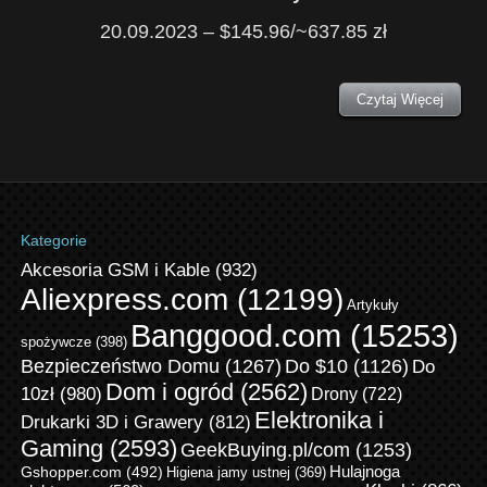
20.09.2023 – $145.96/~637.85 zł
Czytaj Więcej
Kategorie
Akcesoria GSM i Kable
(932)
Aliexpress.com
(12199)
Artykuły
Banggood.com
(15253)
spożywcze
(398)
Bezpieczeństwo Domu
(1267)
Do $10
(1126)
Do
Dom i ogród
(2562)
10zł
(980)
Drony
(722)
Elektronika i
Drukarki 3D i Grawery
(812)
Gaming
(2593)
GeekBuying.pl/com
(1253)
Gshopper.com
(492)
Hulajnoga
Higiena jamy ustnej
(369)