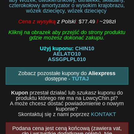
czterokołowy amortyzator o wysokim krajobrazu,
wózek dziecięcy, wózek dziecięcy
Cena z wysyłką
z Polski
:
$77.49
/
~298zł
Kliknij na obrazek aby przejść do strony produktu
gdzie możesz dokonać zakupu.
Użyj kuponu:
CHIN10
AELATO10
ASSGPLPL010
Zobacz pozostałe kupony do
Aliexpress
dostępne -
TUTAJ
Kupon
przestał działać lub
szukasz
kuponu do
produktu którego nie ma na LowcyChin.pl?
A może chcesz dostać powiadomienie o nowym
kuponie?
Skontaktuj się z nami poprzez
KONTAKT
Podana cena jest ceną końcową (zawiera vat,
cło i wszystkie dodatkowe opłaty). Nie