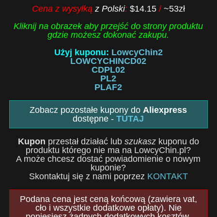
Cena z wysyłką
z Polski
:
$14.15
/
~53zł
Kliknij na obrazek aby przejść do strony produktu
gdzie możesz dokonać zakupu.
Użyj kuponu:
LowcyChin2
LOWCYCHINCD02
CDPL02
PL2
PLAF2
Zobacz pozostałe kupony do
Aliexpress
dostępne -
TUTAJ
Kupon
przestał działać lub
szukasz
kuponu do
produktu którego nie ma na LowcyChin.pl?
A może chcesz dostać powiadomienie o nowym
kuponie?
Skontaktuj się z nami poprzez
KONTAKT
Podana cena jest ceną końcową (zawiera vat,
cło i wszystkie dodatkowe opłaty). Nie
poniesiesz żadnych dodatkowych kosztów.