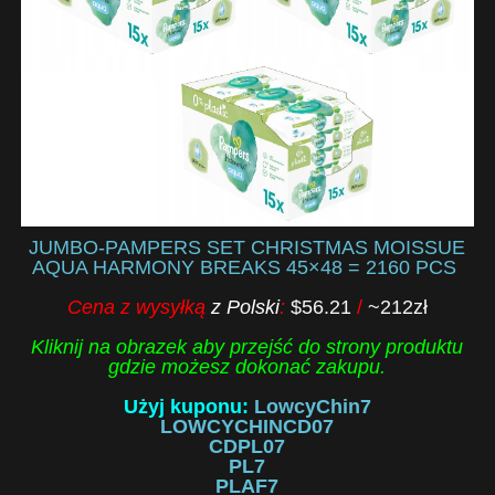
JUMBO-PAMPERS SET CHRISTMAS MOISSUE
AQUA HARMONY BREAKS 45×48 = 2160 PCS
Cena z wysyłką
z Polski
:
$56.21
/
~212zł
Kliknij na obrazek aby przejść do strony produktu
gdzie możesz dokonać zakupu.
Użyj kuponu:
LowcyChin7
LOWCYCHINCD07
CDPL07
PL7
PLAF7