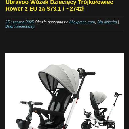
Ubravoo Wózek Dziecięcy Trójkołowiec
Rower z EU za $73.1 / ~274zł
25 czerwca 2025
Okazja dostępna w:
Aliexpress.com
,
Dla dziecka
|
Brak Komentarzy