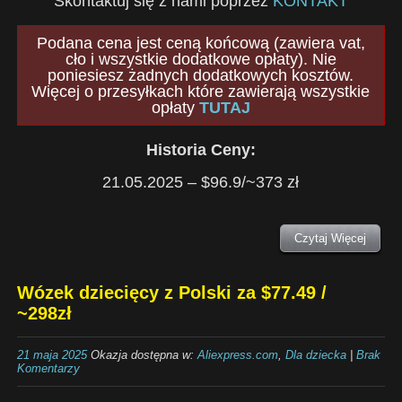
Skontaktuj się z nami poprzez
KONTAKT
Podana cena jest ceną końcową (zawiera vat,
cło i wszystkie dodatkowe opłaty). Nie
poniesiesz żadnych dodatkowych kosztów.
Więcej o przesyłkach które zawierają wszystkie
opłaty
TUTAJ
Historia Ceny:
21.05.2025 – $96.9/~373 zł
Czytaj Więcej
Wózek dziecięcy z Polski za $77.49 /
~298zł
21 maja 2025
Okazja dostępna w:
Aliexpress.com
,
Dla dziecka
|
Brak
Komentarzy