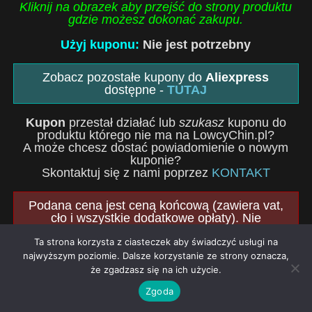
Kliknij na obrazek aby przejść do strony produktu
gdzie możesz dokonać zakupu.
Użyj kuponu:
Nie jest potrzebny
Zobacz pozostałe kupony do
Aliexpress
dostępne -
TUTAJ
Kupon
przestał działać lub
szukasz
kuponu do
produktu którego nie ma na LowcyChin.pl?
A może chcesz dostać powiadomienie o nowym
kuponie?
Skontaktuj się z nami poprzez
KONTAKT
Podana cena jest ceną końcową (zawiera vat,
cło i wszystkie dodatkowe opłaty). Nie
poniesiesz żadnych dodatkowych kosztów.
Ta strona korzysta z ciasteczek aby świadczyć usługi na
Więcej o przesyłkach które zawierają wszystkie
opłaty
TUTAJ
najwyższym poziomie. Dalsze korzystanie ze strony oznacza,
że zgadzasz się na ich użycie.
Historia Ceny:
Zgoda