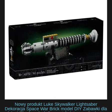
Nowy produkt Luke Skywalker Lightsaber
Dekoracja Space War Brick model DIY Zabawki dla