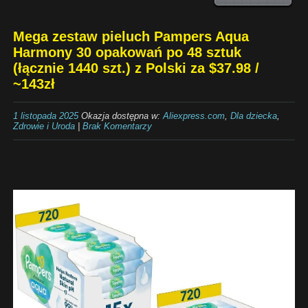
Mega zestaw pieluch Pampers Aqua
Harmony 30 opakowań po 48 sztuk
(łącznie 1440 szt.) z Polski za $37.98 /
~143zł
1 listopada 2025
Okazja dostępna w:
Aliexpress.com
,
Dla dziecka
,
Zdrowie i Uroda
|
Brak Komentarzy