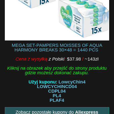
MEGA SET-PAMPERS MOISSES OF AQUA
HARMONY BREAKS 30×48 = 1440 PCS
Cena z wysyłką
z Polski
:
$37.98
/
~143zł
Kliknij na obrazek aby przejść do strony produktu
gdzie możesz dokonać zakupu.
Użyj kuponu:
LowcyChin4
LOWCYCHINCD04
CDPL04
PL4
PLAF4
Zobacz pozostałe kupony do
Aliexpress