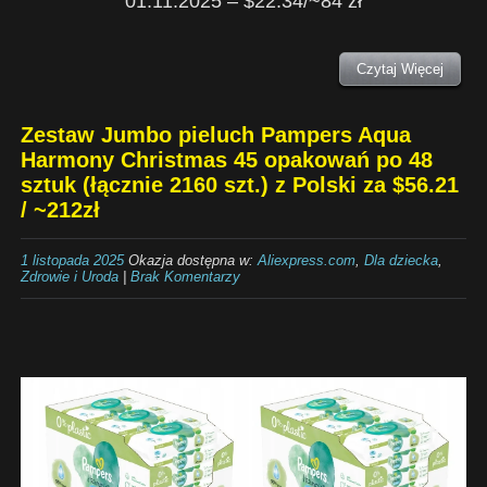
01.11.2025 – $22.34/~84 zł
Czytaj Więcej
Zestaw Jumbo pieluch Pampers Aqua
Harmony Christmas 45 opakowań po 48
sztuk (łącznie 2160 szt.) z Polski za $56.21
/ ~212zł
1 listopada 2025
Okazja dostępna w:
Aliexpress.com
,
Dla dziecka
,
Zdrowie i Uroda
|
Brak Komentarzy