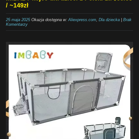
/ ~149zł
25 maja 2025
Okazja dostępna w:
Aliexpress.com
,
Dla dziecka
|
Brak
Komentarzy