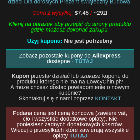
dzieci Dla dorosłych Prezent świąteczny Budowa
Cena z wysyłką:
$7.45
/
~29zł
Kliknij na obrazek aby przejść do strony produktu
gdzie możesz dokonać zakupu.
Użyj kuponu:
Nie jest potrzebny
Zobacz pozostałe kupony do
Aliexpress
dostępne -
TUTAJ
Kupon
przestał działać lub
szukasz
kuponu do
produktu którego nie ma na LowcyChin.pl?
A może chcesz dostać powiadomienie o nowym
kuponie?
Skontaktuj się z nami poprzez
KONTAKT
Podana cena jest ceną końcową (zawiera vat,
cło i wszystkie dodatkowe opłaty). Nie
poniesiesz żadnych dodatkowych kosztów.
Więcej o przesyłkach które zawierają wszystkie
opłaty
TUTAJ