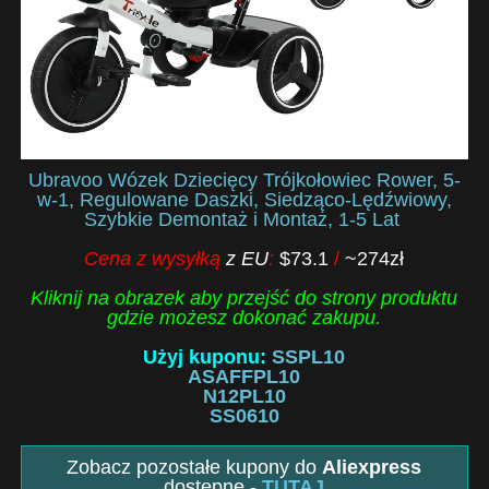
Ubravoo Wózek Dziecięcy Trójkołowiec Rower, 5-
w-1, Regulowane Daszki, Siedząco-Lędźwiowy,
Szybkie Demontaż i Montaż, 1-5 Lat
Cena z wysyłką
z EU
:
$73.1
/
~274zł
Kliknij na obrazek aby przejść do strony produktu
gdzie możesz dokonać zakupu.
Użyj kuponu:
SSPL10
ASAFFPL10
N12PL10
SS0610
Zobacz pozostałe kupony do
Aliexpress
dostępne -
TUTAJ