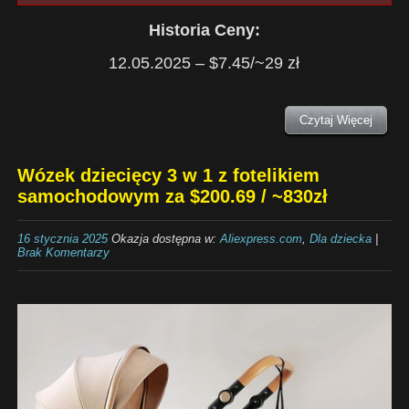
Historia Ceny:
12.05.2025 – $7.45/~29 zł
Czytaj Więcej
Wózek dziecięcy 3 w 1 z fotelikiem
samochodowym za $200.69 / ~830zł
16 stycznia 2025
Okazja dostępna w:
Aliexpress.com
,
Dla dziecka
|
Brak Komentarzy