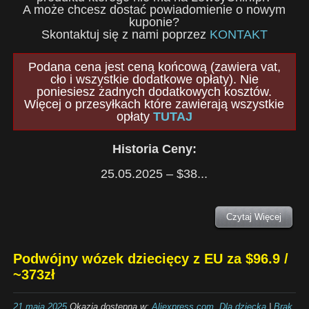
A może chcesz dostać powiadomienie o nowym
kuponie?
Skontaktuj się z nami poprzez
KONTAKT
Podana cena jest ceną końcową (zawiera vat,
cło i wszystkie dodatkowe opłaty). Nie
poniesiesz żadnych dodatkowych kosztów.
Więcej o przesyłkach które zawierają wszystkie
opłaty
TUTAJ
Historia Ceny:
25.05.2025 – $38...
Czytaj Więcej
Podwójny wózek dziecięcy z EU za $96.9 /
~373zł
21 maja 2025
Okazja dostępna w:
Aliexpress.com
,
Dla dziecka
|
Brak