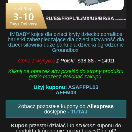
IMBABY kojce dla dzieci kryty dziecko corralitos
barierki zabezpieczające dla dzieci aktywność dla
dzieci siłownia duże parki dla dziecka ogrodzenie
Groundbox
Cena z wysyłką
z Polski
:
$38.88
/
~149zł
Kliknij na obrazek aby przejść do strony produktu
gdzie możesz dokonać zakupu.
Użyj kuponu:
ASAFFPL03
AFFM03
Zobacz pozostałe kupony do
Aliexpress
dostępne -
TUTAJ
Kupon
przestał działać lub
szukasz
kuponu do
produktu którego nie ma na LowcyChin.pl?