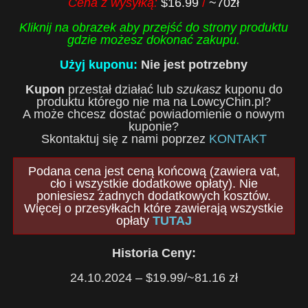
Cena z wysyłką:
$16.99
/
~70zł
Kliknij na obrazek aby przejść do strony produktu
gdzie możesz dokonać zakupu.
Użyj kuponu:
Nie jest potrzebny
Kupon
przestał działać lub
szukasz
kuponu do
produktu którego nie ma na LowcyChin.pl?
A może chcesz dostać powiadomienie o nowym
kuponie?
Skontaktuj się z nami poprzez
KONTAKT
Podana cena jest ceną końcową (zawiera vat,
cło i wszystkie dodatkowe opłaty). Nie
poniesiesz żadnych dodatkowych kosztów.
Więcej o przesyłkach które zawierają wszystkie
opłaty
TUTAJ
Historia Ceny:
24.10.2024 – $19.99/~81.16 zł