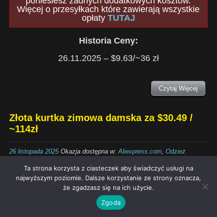
poniesiesz żadnych dodatkowych kosztów.
Więcej o przesyłkach które zawierają wszystkie
opłaty
TUTAJ
Historia Ceny:
26.11.2025 – $9.63/~36 zł
Czytaj Więcej
Złota kurtka zimowa damska za $30.49 /
~114zł
26 listopada 2025
Okazja dostępna w:
Aliexpress.com
,
Odzież
Damska
|
Brak Komentarzy
Ta strona korzysta z ciasteczek aby świadczyć usługi na
najwyższym poziomie. Dalsze korzystanie ze strony oznacza,
że zgadzasz się na ich użycie.
Zgoda