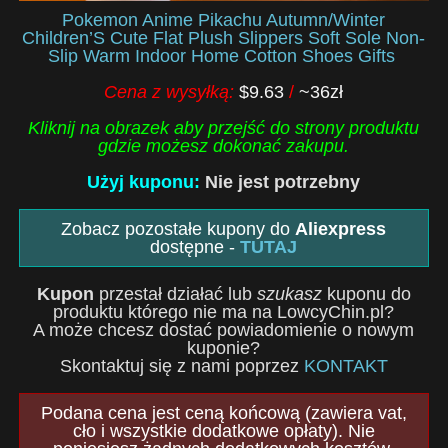
Pokemon Anime Pikachu Autumn/Winter
Children’S Cute Flat Plush Slippers Soft Sole Non-
Slip Warm Indoor Home Cotton Shoes Gifts
Cena z wysyłką:
$9.63
/
~36zł
Kliknij na obrazek aby przejść do strony produktu
gdzie możesz dokonać zakupu.
Użyj kuponu:
Nie jest potrzebny
Zobacz pozostałe kupony do
Aliexpress
dostępne -
TUTAJ
Kupon
przestał działać lub
szukasz
kuponu do
produktu którego nie ma na LowcyChin.pl?
A może chcesz dostać powiadomienie o nowym
kuponie?
Skontaktuj się z nami poprzez
KONTAKT
Podana cena jest ceną końcową (zawiera vat,
cło i wszystkie dodatkowe opłaty). Nie