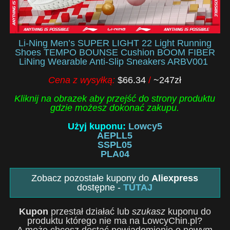
Li-Ning Men’s SUPER LIGHT 22 Light Running
Shoes TEMPO BOUNSE Cushion BOOM FIBER
LiNing Wearable Anti-Slip Sneakers ARBV001
Cena z wysyłką:
$66.34
/
~247zł
Kliknij na obrazek aby przejść do strony produktu
gdzie możesz dokonać zakupu.
Użyj kuponu:
Lowcy5
AEPLL5
SSPL05
PLA04
Zobacz pozostałe kupony do
Aliexpress
dostępne -
TUTAJ
Kupon
przestał działać lub
szukasz
kuponu do
produktu którego nie ma na LowcyChin.pl?