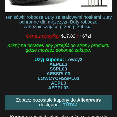
Tenisówki robocze Buty ze stalowymi noskami Buty
ochronne dla mężczyzn Buty robocze
zabezpieczające przed przebicia
Cena z wysyłką:
$17.82
/
~67zł
Kliknij na obrazek aby przejść do strony produktu
gdzie możesz dokonać zakupu.
Użyj kuponu:
Lowcy3
AEPLL3
SSPL03
AFSSPL03
LOWCYCHSSPL03
AEPL3
AFPPL03
Zobacz pozostałe kupony do
Aliexpress
dostępne -
TUTAJ