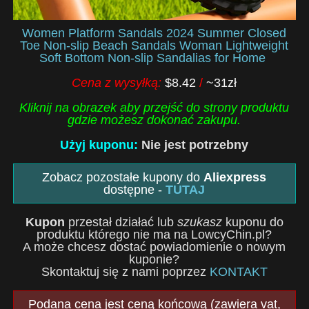
Women Platform Sandals 2024 Summer Closed
Toe Non-slip Beach Sandals Woman Lightweight
Soft Bottom Non-slip Sandalias for Home
Cena z wysyłką:
$8.42
/
~31zł
Kliknij na obrazek aby przejść do strony produktu
gdzie możesz dokonać zakupu.
Użyj kuponu:
Nie jest potrzebny
Zobacz pozostałe kupony do
Aliexpress
dostępne -
TUTAJ
Kupon
przestał działać lub
szukasz
kuponu do
produktu którego nie ma na LowcyChin.pl?
A może chcesz dostać powiadomienie o nowym
kuponie?
Skontaktuj się z nami poprzez
KONTAKT
Podana cena jest ceną końcową (zawiera vat,