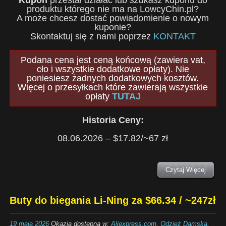
Kupon
przestał działać lub
szukasz
kuponu do
produktu którego nie ma na LowcyChin.pl?
A może chcesz dostać powiadomienie o nowym
kuponie?
Skontaktuj się z nami poprzez
KONTAKT
Podana cena jest ceną końcową (zawiera vat,
cło i wszystkie dodatkowe opłaty). Nie
poniesiesz żadnych dodatkowych kosztów.
Więcej o przesyłkach które zawierają wszystkie
opłaty
TUTAJ
Historia Ceny:
08.06.2026 – $17.82/~67 zł
Czytaj Więcej
Buty do biegania Li-Ning za $66.34 / ~247zł
19 maja 2026
Okazja dostępna w:
Aliexpress.com
,
Odzież Damska
,