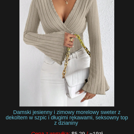
Damski jesienny i zimowy morelowy sweter z
dekoltem w szpic i długimi rękawami, seksowny top
z dzianiny
Cena z wysyłką:
$5.29
/
~19zł