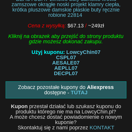
zamszowe okrągłe noski projekt klamry ciepła,
krótka pluszowe damskie płaskie buty ręcznie
robione 22814
Cena z wysyłką:
$67.13
/
~249zł
Kliknij na obrazek aby przejść do strony produktu
gdzie możesz dokonać zakupu.
Użyj kuponu:
LowcyChin07
CSPL07
AESALE07
AEPLL07
DECPL07
Zobacz pozostałe kupony do
Aliexpress
dostępne -
TUTAJ
Kupon
przestał działać lub
szukasz
kuponu do
produktu którego nie ma na LowcyChin.pl?
A może chcesz dostać powiadomienie o nowym
kuponie?
Skontaktuj się z nami poprzez
KONTAKT