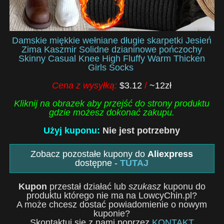
Damskie miękkie wełniane długie skarpetki Jesień
Zima Kaszmir Solidne dzianinowe pończochy
Skinny Casual Knee High Fluffy Warm Thicken
Girls Socks
Cena z wysyłką:
$3.12
/
~12zł
Kliknij na obrazek aby przejść do strony produktu
gdzie możesz dokonać zakupu.
Użyj kuponu:
Nie jest potrzebny
Zobacz pozostałe kupony do
Aliexpress
dostępne -
TUTAJ
Kupon
przestał działać lub
szukasz
kuponu do
produktu którego nie ma na LowcyChin.pl?
A może chcesz dostać powiadomienie o nowym
kuponie?
Skontaktuj się z nami poprzez
KONTAKT