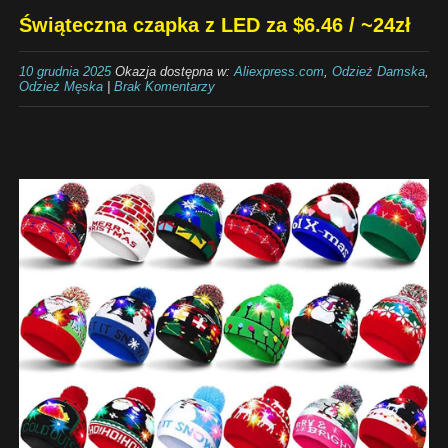
Świąteczna czapka z LED za $6.46 / ~24zł
10 grudnia 2025
Okazja dostępna w:
Aliexpress.com
,
Odzież Damska
,
Odzież Męska
|
Brak Komentarzy