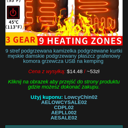
9 stref podgrzewana kamizelka podgrzewane kurtki
męskie damskie podgrzewany płaszcz grafenowy
komora grzewcza USB na kemping
Cena z wysyłką:
$14.48
/
~53zł
Kliknij na obrazek aby przejść do strony produktu
gdzie możesz dokonać zakupu.
Użyj kuponu:
LowcyChin02
AELOWCYSALE02
CDPL02
AEPLL002
AESALE02