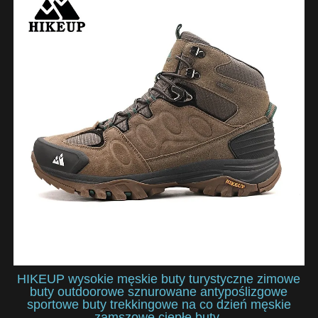
HIKEUP wysokie męskie buty turystyczne zimowe
buty outdoorowe sznurowane antypoślizgowe
sportowe buty trekkingowe na co dzień męskie
zamszowe ciepłe buty