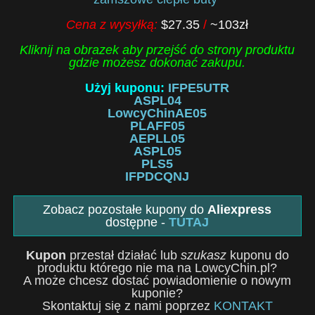
Cena z wysyłką:
$27.35
/
~103zł
Kliknij na obrazek aby przejść do strony produktu
gdzie możesz dokonać zakupu.
Użyj kuponu:
IFPE5UTR
ASPL04
LowcyChinAE05
PLAFF05
AEPLL05
ASPL05
PLS5
IFPDCQNJ
Zobacz pozostałe kupony do
Aliexpress
dostępne -
TUTAJ
Kupon
przestał działać lub
szukasz
kuponu do
produktu którego nie ma na LowcyChin.pl?
A może chcesz dostać powiadomienie o nowym
kuponie?
Skontaktuj się z nami poprzez
KONTAKT