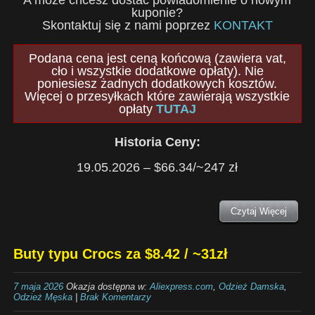
A może chcesz dostać powiadomienie o nowym
kuponie?
Skontaktuj się z nami poprzez
KONTAKT
Podana cena jest ceną końcową (zawiera vat,
cło i wszystkie dodatkowe opłaty). Nie
poniesiesz żadnych dodatkowych kosztów.
Więcej o przesyłkach które zawierają wszystkie
opłaty
TUTAJ
Historia Ceny:
19.05.2026 – $66.34/~247 zł
Czytaj Więcej
Buty typu Crocs za $8.42 / ~31zł
7 maja 2026
Okazja dostępna w:
Aliexpress.com
,
Odzież Damska
,
Odzież Męska
|
Brak Komentarzy