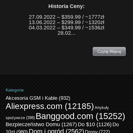
Historia Ceny:
27.09.2022 – $359.99 / ~1777zł
13.06.2022 – $299.99 / ~1320zł
04.03.2022 – $349.99 / ~1536zł
28.02...
Czytaj Więcej
Kategorie
Akcesoria GSM i Kable
(932)
Aliexpress.com
(12185)
Artykuły
Banggood.com
(15252)
spożywcze
(398)
Bezpieczeństwo Domu
(1267)
Do $10
(1126)
Do
Dom i ogród
(2562)
10zł
(980)
Drony
(722)