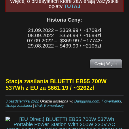
Więcej o przesyłkach które zawierają wszystkie
opłaty
TUTAJ
Historia Ceny:
21.09.2022 – $369.99 / ~1709zł
08.09.2022 – $359.99 / ~1699zł
07.09.2022 – $369.99 / ~1774zł
29.08.2022 – $439.99 / ~2105zł
Czytaj Więcej
Stacja zasilania BLUETTI EB55 700W
537Wh z EU za $661.19 / ~3262zł
3 października 2022
Okazja dostępna w:
Banggood.com
,
Powerbanki
,
Stacja zasilania
|
Brak Komentarzy