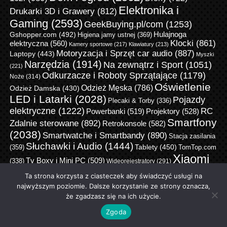
Elektronika i
Drukarki 3D i Grawery
(812)
Gaming
(2593)
GeekBuying.pl/com
(1253)
Gshopper.com
(492)
Hulajnoga
Higiena jamy ustnej
(369)
Klocki
(861)
elektryczna
(560)
Kamery sportowe
(217)
Klawiatury
(213)
Motoryzacja i Sprzęt car audio
(887)
Laptopy
(443)
Myszki
Narzędzia
(1914)
Na zewnątrz i Sport
(1051)
(221)
Odkurzacze i Roboty Sprzątające
(1179)
Noże
(314)
Oświetlenie
Odzież Męska
(786)
Odzież Damska
(430)
LED i Latarki
(2028)
Pojazdy
Plecaki & Torby
(336)
elektryczne
(1222)
RC
Powerbanki
(519)
Projektory
(528)
Smartfony
Zdalnie sterowane
(892)
Retrokonsole
(582)
(2038)
Smartwatche i Smartbandy
(890)
Stacja zasilania
Słuchawki i Audio
(1444)
Tablety
(450)
(359)
TomTop.com
Xiaomi
Tv Boxy i Mini PC
(509)
(338)
Wideorejestratory
(291)
(4353)
Zdrowie i Uroda
(1007)
Zabawki i Hobby
(482)
Ta strona korzysta z ciasteczek aby świadczyć usługi na
najwyższym poziomie. Dalsze korzystanie ze strony oznacza,
że zgadzasz się na ich użycie.
Jako partnerzy sklepów z których wrzucamy promocje/okazje
oraz kupony możemy otrzymać prowizję za dokonanie
Zgoda
zakupów z naszych linków. Dzięki temu jesteśmy w stanie