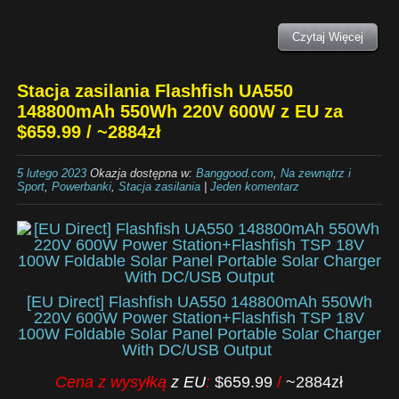
Czytaj Więcej
Stacja zasilania Flashfish UA550
148800mAh 550Wh 220V 600W z EU za
$659.99 / ~2884zł
5 lutego 2023
Okazja dostępna w:
Banggood.com
,
Na zewnątrz i
Sport
,
Powerbanki
,
Stacja zasilania
|
Jeden komentarz
[EU Direct] Flashfish UA550 148800mAh 550Wh
220V 600W Power Station+Flashfish TSP 18V
100W Foldable Solar Panel Portable Solar Charger
With DC/USB Output
Cena z wysyłką
z EU
:
$659.99
/
~2884zł