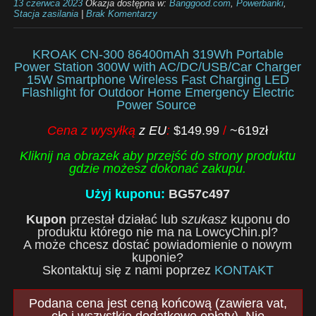
13 czerwca 2023
Okazja dostępna w:
Banggood.com
,
Powerbanki
,
Stacja zasilania
|
Brak Komentarzy
KROAK CN-300 86400mAh 319Wh Portable
Power Station 300W with AC/DC/USB/Car Charger
15W Smartphone Wireless Fast Charging LED
Flashlight for Outdoor Home Emergency Electric
Power Source
Cena z wysyłką
z EU
:
$149.99
/
~619zł
Kliknij na obrazek aby przejść do strony produktu
gdzie możesz dokonać zakupu.
Użyj kuponu:
BG57c497
Kupon
przestał działać lub
szukasz
kuponu do
produktu którego nie ma na LowcyChin.pl?
A może chcesz dostać powiadomienie o nowym
kuponie?
Skontaktuj się z nami poprzez
KONTAKT
Podana cena jest ceną końcową (zawiera vat,