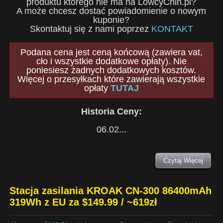
produktu którego nie ma na LowcyChin.pl?
A może chcesz dostać powiadomienie o nowym
kuponie?
Skontaktuj się z nami poprzez
KONTAKT
Podana cena jest ceną końcową (zawiera vat,
cło i wszystkie dodatkowe opłaty). Nie
poniesiesz żadnych dodatkowych kosztów.
Więcej o przesyłkach które zawierają wszystkie
opłaty
TUTAJ
Historia Ceny:
06.02...
Czytaj Więcej
Stacja zasilania KROAK CN-300 86400mAh
319Wh z EU za $149.99 / ~619zł