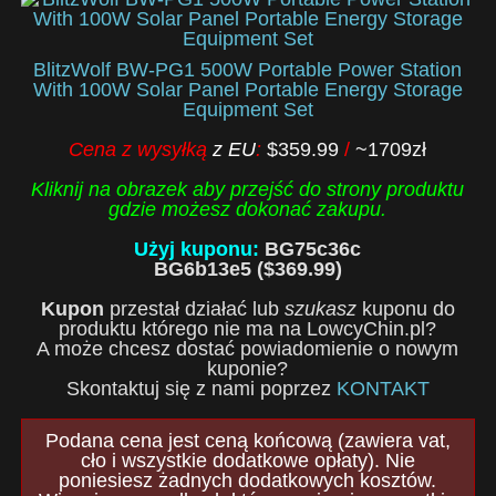
BlitzWolf BW-PG1 500W Portable Power Station
With 100W Solar Panel Portable Energy Storage
Equipment Set
Cena z wysyłką
z EU
:
$359.99
/
~1709zł
Kliknij na obrazek aby przejść do strony produktu
gdzie możesz dokonać zakupu.
Użyj kuponu:
BG75c36c
BG6b13e5 ($369.99)
Kupon
przestał działać lub
szukasz
kuponu do
produktu którego nie ma na LowcyChin.pl?
A może chcesz dostać powiadomienie o nowym
kuponie?
Skontaktuj się z nami poprzez
KONTAKT
Podana cena jest ceną końcową (zawiera vat,
cło i wszystkie dodatkowe opłaty). Nie
poniesiesz żadnych dodatkowych kosztów.