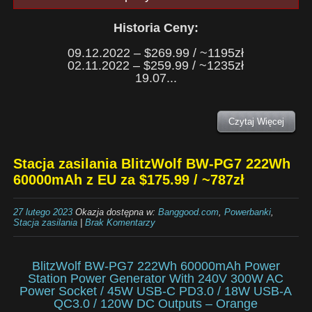
Historia Ceny:
09.12.2022 – $269.99 / ~1195zł
02.11.2022 – $259.99 / ~1235zł
19.07...
Czytaj Więcej
Stacja zasilania BlitzWolf BW-PG7 222Wh
60000mAh z EU za $175.99 / ~787zł
27 lutego 2023
Okazja dostępna w:
Banggood.com
,
Powerbanki
,
Stacja zasilania
|
Brak Komentarzy
BlitzWolf BW-PG7 222Wh 60000mAh Power
Station Power Generator With 240V 300W AC
Power Socket / 45W USB-C PD3.0 / 18W USB-A
QC3.0 / 120W DC Outputs – Orange