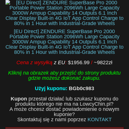
[EU Direct] ZENDURE SuperBase Pro 2000
Portable Power Station 2096Wh Large Capacity
3000W Ampup Capability 14 Outputs 6.1 Inch
Clear Display Built-in 4G IoT App Control Charge to
80% in 1 Hour with Industrial-Grade Wheels
Cena z wysyłką
z EU
:
$1956.99
/
~9822zł
Kliknij na obrazek aby przejść do strony produktu
gdzie możesz dokonać zakupu.
Użyj kuponu:
BGb0c983
Kupon
przestał działać lub
szukasz
kuponu do
produktu którego nie ma na LowcyChin.pl?
A może chcesz dostać powiadomienie o nowym
kuponie?
Skontaktuj się z nami poprzez
KONTAKT