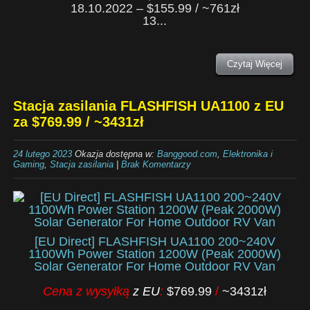
18.10.2022 – $155.99 / ~761zł
13...
Czytaj Więcej
Stacja zasilania FLASHFISH UA1100 z EU
za $769.99 / ~3431zł
24 lutego 2023
Okazja dostępna w:
Banggood.com
,
Elektronika i
Gaming
,
Stacja zasilania
|
Brak Komentarzy
[EU Direct] FLASHFISH UA1100 200~240V
1100Wh Power Station 1200W (Peak 2000W)
Solar Generator For Home Outdoor RV Van
Cena z wysyłką
z EU
:
$769.99
/
~3431zł