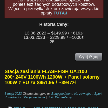
cło i wszystkie dodatkowe opłaty). Nie
poniesiesz żadnych dodatkowych kosztów.
Więcej o przesyłkach które zawierają wszystkie
opłaty
TUTAJ
Historia Ceny:
13.06.2023 – $149.99 / ~619zł
13.03.2023 – $229.99 / ~1000zł
25...
Czytaj Więcej
Stacja zasilania FLASHFISH UA1100
200~240V 1100Wh 1200W + Panel solarny
100W z EU za $951.95 / ~3947zł
8 maja 2023
Okazja dostępna w:
Banggood.com
,
Na zewnątrz i Sport
,
Powerbanki
,
Stacja zasilania
|
Brak Komentarzy