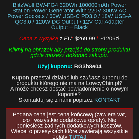
BlitzWolf BW-PG4 320Wh 100000mAh Power
Station Power Generator With 220V 300W AC
Power Sockets / 60W USB-C PD3.0 / 18W USB-A
QC3.0 / 120W DC Output / 12V Car Adapter
Output – Black
Cena z wysyłką
z EU
:
$269.99
/
~1206zł
Kliknij na obrazek aby przejść do strony produktu
gdzie możesz dokonać zakupu.
Użyj kuponu:
BG3b8e04
Kupon
przestał działać lub
szukasz
kuponu do
produktu którego nie ma na LowcyChin.pl?
A może chcesz dostać powiadomienie o nowym
kuponie?
Skontaktuj się z nami poprzez
KONTAKT
Podana cena jest ceną końcową (zawiera vat,
cło i wszystkie dodatkowe opłaty). Nie
poniesiesz żadnych dodatkowych kosztów.
Więcej o przesyłkach które zawierają wszystkie
opłaty
TUTAJ