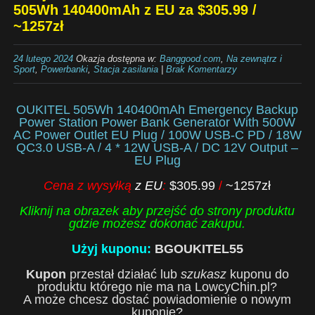
505Wh 140400mAh z EU za $305.99 /
~1257zł
24 lutego 2024
Okazja dostępna w:
Banggood.com
,
Na zewnątrz i
Sport
,
Powerbanki
,
Stacja zasilania
|
Brak Komentarzy
OUKITEL 505Wh 140400mAh Emergency Backup
Power Station Power Bank Generator With 500W
AC Power Outlet EU Plug / 100W USB-C PD / 18W
QC3.0 USB-A / 4 * 12W USB-A / DC 12V Output –
EU Plug
Cena z wysyłką
z EU
:
$305.99
/
~1257zł
Kliknij na obrazek aby przejść do strony produktu
gdzie możesz dokonać zakupu.
Użyj kuponu:
BGOUKITEL55
Kupon
przestał działać lub
szukasz
kuponu do
produktu którego nie ma na LowcyChin.pl?
A może chcesz dostać powiadomienie o nowym
kuponie?