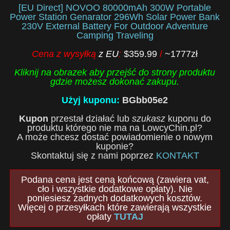
[EU Direct] NOVOO 80000mAh 300W Portable
Power Station Genarator 296Wh Solar Power Bank
230V External Battery For Outdoor Adventure
Camping Traveling
Cena z wysyłką
z EU
:
$359.99
/
~1777zł
Kliknij na obrazek aby przejść do strony produktu
gdzie możesz dokonać zakupu.
Użyj kuponu:
BGbb05e2
Kupon
przestał działać lub
szukasz
kuponu do
produktu którego nie ma na LowcyChin.pl?
A może chcesz dostać powiadomienie o nowym
kuponie?
Skontaktuj się z nami poprzez
KONTAKT
Podana cena jest ceną końcową (zawiera vat,
cło i wszystkie dodatkowe opłaty). Nie
poniesiesz żadnych dodatkowych kosztów.
Więcej o przesyłkach które zawierają wszystkie
opłaty
TUTAJ