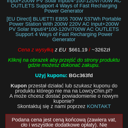
[EU Direct] BLUETTI EB55 700W 537Wh Portable
Power Station With 200W 220V AC Input+200W
PV Solar Input/4*100-120V/700W AC OUTLETS
Support 4 Ways of Fast Recharging Power
Generator
Cena z wysyłką
z EU
:
$661.19
/
~3262zł
Kliknij na obrazek aby przejść do strony produktu
gdzie możesz dokonać zakupu.
Użyj kuponu:
BGc363fd
Kupon
przestał działać lub
szukasz
kuponu do
produktu którego nie ma na LowcyChin.pl?
A może chcesz dostać powiadomienie o nowym
kuponie?
Skontaktuj się z nami poprzez
KONTAKT
Podana cena jest ceną końcową (zawiera vat,
cło i wszystkie dodatkowe opłaty). Nie