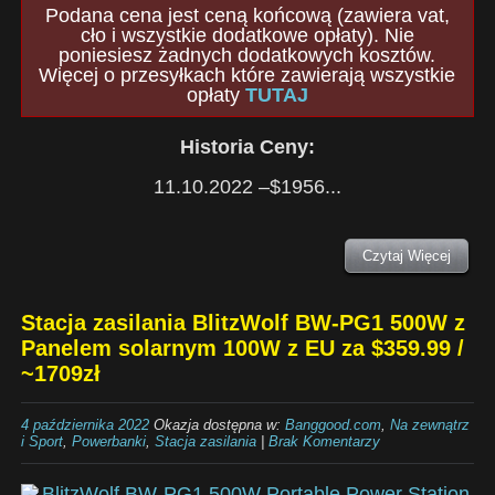
Podana cena jest ceną końcową (zawiera vat,
cło i wszystkie dodatkowe opłaty). Nie
poniesiesz żadnych dodatkowych kosztów.
Więcej o przesyłkach które zawierają wszystkie
opłaty
TUTAJ
Historia Ceny:
11.10.2022 –$1956...
Czytaj Więcej
Stacja zasilania BlitzWolf BW-PG1 500W z
Panelem solarnym 100W z EU za $359.99 /
~1709zł
4 października 2022
Okazja dostępna w:
Banggood.com
,
Na zewnątrz
i Sport
,
Powerbanki
,
Stacja zasilania
|
Brak Komentarzy