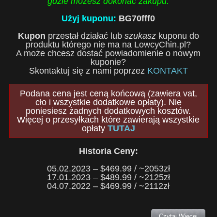
gdzie możesz dokonać zakupu.
Użyj kuponu:
BG70fff0
Kupon
przestał działać lub
szukasz
kuponu do
produktu którego nie ma na LowcyChin.pl?
A może chcesz dostać powiadomienie o nowym
kuponie?
Skontaktuj się z nami poprzez
KONTAKT
Podana cena jest ceną końcową (zawiera vat,
cło i wszystkie dodatkowe opłaty). Nie
poniesiesz żadnych dodatkowych kosztów.
Więcej o przesyłkach które zawierają wszystkie
opłaty
TUTAJ
Historia Ceny:
05.02.2023 – $469.99 / ~2053zł
17.01.2023 – $489.99 / ~2125zł
04.07.2022 – $469.99 / ~2112zł
Czytaj Więcej