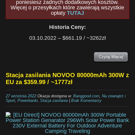
poniesiesz żadnych dodatkowych kosztów.
Więcej o przesyłkach które zawierają wszystkie
opłaty
TUTAJ
Historia Ceny:
03.10.2022 – $661.19 / ~3262zł
Czytaj Więcej
Stacja zasilania NOVOO 80000mAh 300W z
EU za $359.99 / ~1777zł
27 września 2022
Okazja dostępna w:
Banggood.com
,
Na zewnątrz i
Sport
,
Powerbanki
,
Stacja zasilania
|
Brak Komentarzy