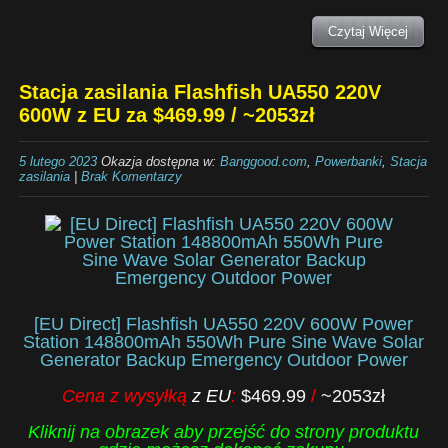
Czytaj Więcej
Stacja zasilania Flashfish UA550 220V
600W z EU za $469.99 / ~2053zł
5 lutego 2023
Okazja dostępna w:
Banggood.com
,
Powerbanki
,
Stacja
zasilania
|
Brak Komentarzy
[EU Direct] Flashfish UA550 220V 600W Power
Station 148800mAh 550Wh Pure Sine Wave Solar
Generator Backup Emergency Outdoor Power
Cena z wysyłką
z EU
:
$469.99
/
~2053zł
Kliknij na obrazek aby przejść do strony produktu