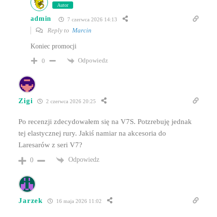
Autor
admin
7 czerwca 2026 14:13
Reply to
Marcin
Koniec promocji
Odpowiedz
0
Zigi
2 czerwca 2026 20:25
Po recenzji zdecydowałem się na V7S. Potzrebuję jednak
tej elastycznej rury. Jakiś namiar na akcesoria do
Laresarów z seri V7?
Odpowiedz
0
Jarzek
16 maja 2026 11:02