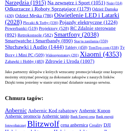
Narzędzia
(1915)
Na zewnątrz i Sport
(1051)
Noże
(314)
Odkurzacze i Roboty Sprzątające
(1179)
Odzież Damska
Oświetlenie LED i Latarki
Odzież Męska
(786)
(430)
(2028)
Pojazdy elektryczne
(1224)
Plecaki & Torby
(336)
RC Zdalnie sterowane
Powerbanki
(519)
Projektory
(528)
Smartfony
(2038)
(892)
Retrokonsole
(582)
Smartwatche i Smartbandy
(890)
Stacja zasilania
(359)
Słuchawki i Audio
(1444)
Tv
Tablety
(450)
TomTop.com
(338)
Xiaomi
(4353)
Boxy i Mini PC
(509)
Wideorejestratory
(291)
Zdrowie i Uroda
(1007)
Zabawki i Hobby
(483)
Jako partnerzy sklepów z których wrzucamy promocje/okazje oraz kupony
możemy otrzymać prowizję za dokonanie zakupów z naszych linków.
Dzięki temu jesteśmy w stanie utrzymać działanie naszego serwisu.
Chmura tagów:
Anbernic
Anbernic Kod rabatowy
Anbernic Kupon
Anbernic promocja
Anbernic tanio
Bank Energi cena
Bank energii
Blitzwolf
DJI
cena anbernica
Creality
fotowoltaicznej