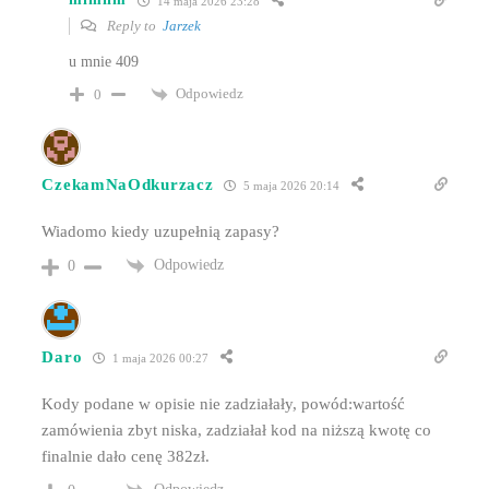
14 maja 2026 23:28
Reply to
Jarzek
u mnie 409
Odpowiedz
0
CzekamNaOdkurzacz
5 maja 2026 20:14
Wiadomo kiedy uzupełnią zapasy?
Odpowiedz
0
Daro
1 maja 2026 00:27
Kody podane w opisie nie zadziałały, powód:wartość
zamówienia zbyt niska, zadziałał kod na niższą kwotę co
finalnie dało cenę 382zł.