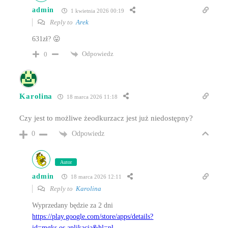
admin
1 kwietnia 2026 00:19
Reply to
Arek
631zł? 😛
Odpowiedz
0
Karolina
18 marca 2026 11:18
Czy jest to możliwe żeodkurzacz jest już niedostępny?
Odpowiedz
0
Autor
admin
18 marca 2026 12:11
Reply to
Karolina
Wyprzedany będzie za 2 dni
https://play.google.com/store/apps/details?
id=mgks.os.aplikacja&hl=pl