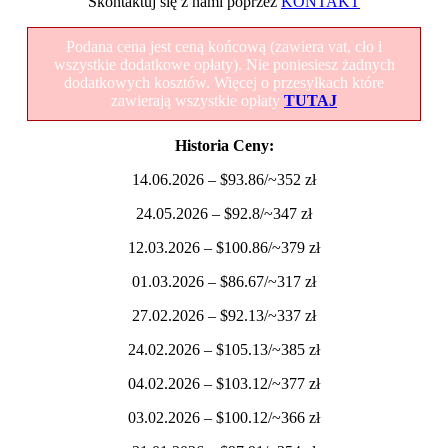
Skontaktuj się z nami poprzez
KONTAKT
Podana cena jest ceną końcową (zawiera vat, cło i
wszystkie dodatkowe opłaty). Nie poniesiesz żadnych
dodatkowych kosztów. Więcej o przesyłkach które
zawierają wszystkie opłaty
TUTAJ
Historia Ceny:
14.06.2026 – $93.86/~352 zł
24.05.2026 – $92.8/~347 zł
12.03.2026 – $100.86/~379 zł
01.03.2026 – $86.67/~317 zł
27.02.2026 – $92.13/~337 zł
24.02.2026 – $105.13/~385 zł
04.02.2026 – $103.12/~377 zł
03.02.2026 – $100.12/~366 zł