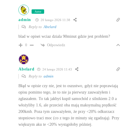
Autor
admin
20 lutego 2026 11:38
Reply to
Abelard
blad w opisei wciaz dziala 90minut gdzie jest problem?
Odpowiedz
0
Abelard
24 lutego 2026 11:43
Reply to
admin
Błąd w opisie czy nie, jest to oszustwo, gdyż nie poprawiają
opisu pomimo tego, że to nie ja pierwszy zauważyłem i
zgłaszałem. To tak jakbyś kupił samochód z silnikiem 2.0 a
włożyliby 1.6, ale przecież oba mają maksymalną prędkość
200kmh. Poza tym zauważyłem, że przy <20% odkurzacz
stopniowo traci moc (co z tego że minuty się zgadzają). Przy
większym aku te <20% wystąpiłoby później.