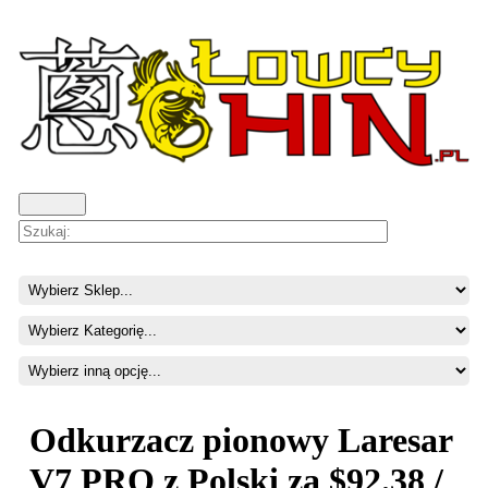
Odkurzacz pionowy Laresar
V7 PRO z Polski za $92.38 /