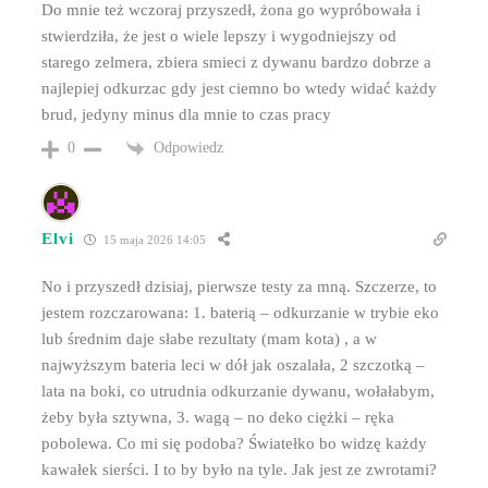
Do mnie też wczoraj przyszedł, żona go wypróbowała i
stwierdziła, że jest o wiele lepszy i wygodniejszy od
starego zelmera, zbiera smieci z dywanu bardzo dobrze a
najlepiej odkurzac gdy jest ciemno bo wtedy widać każdy
brud, jedyny minus dla mnie to czas pracy
Odpowiedz
0
Elvi
15 maja 2026 14:05
No i przyszedł dzisiaj, pierwsze testy za mną. Szczerze, to
jestem rozczarowana: 1. baterią – odkurzanie w trybie eko
lub średnim daje słabe rezultaty (mam kota) , a w
najwyższym bateria leci w dół jak oszalała, 2 szczotką –
lata na boki, co utrudnia odkurzanie dywanu, wołałabym,
żeby była sztywna, 3. wagą – no deko ciężki – ręka
pobolewa. Co mi się podoba? Światełko bo widzę każdy
kawałek sierści. I to by było na tyle. Jak jest ze zwrotami?