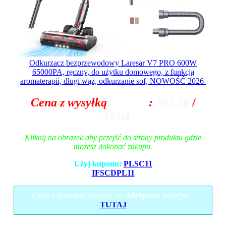
Odkurzacz bezprzewodowy Laresar V7 PRO 600W
65000PA, ręczny, do użytku domowego, z funkcją
aromaterapii, długi wąż, odkurzanie sof, NOWOŚĆ 2026
Cena z wysyłką
z Polski
:
$92.38
/
~353zł
Kliknij na obrazek aby przejść do strony produktu gdzie
możesz dokonać zakupu.
Użyj kuponu:
PLSC11
IFSCDPL11
Zobacz pozostałe kupony do
Aliexpress
dostępne -
TUTAJ