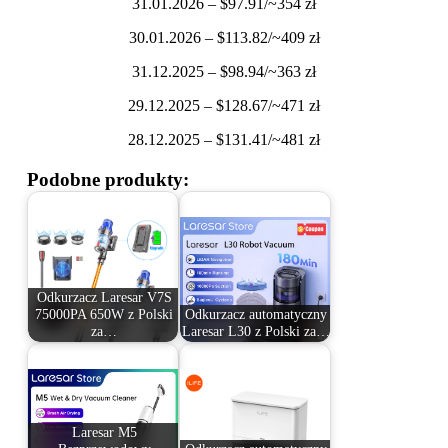
31.01.2026 – $97.91/~354 zł
30.01.2026 – $113.82/~409 zł
31.12.2025 – $98.94/~363 zł
29.12.2025 – $128.67/~471 zł
28.12.2025 – $131.41/~481 zł
Podobne produkty:
Odkurzacz Laresar V7S
75000PA 650W z Polski
Odkurzacz automatyczny
za…
Laresar L30 z Polski za…
Laresar M5