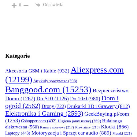
Odpowiedz
0
Kategorie
Aliexpress.com
Akcesoria GSM i Kable
(932)
(12199)
Artykuły spożywcze
(398)
Banggood.com
(15253)
Bezpieczeństwo
Dom i
Domu
(1267)
Do $10
(1126)
Do 10zł
(980)
ogród
(2562)
Drukarki 3D i Grawery
(812)
Drony
(722)
Elektronika i Gaming
(2593)
GeekBuying.pl/com
(1253)
Gshopper.com
(492)
Hulajnoga
Higiena jamy ustnej
(369)
Klocki
(866)
elektryczna
(560)
Kamery sportowe
(217)
Klawiatury
(213)
Motoryzacja i Sprzęt car audio
(889)
Laptopy
(443)
Myszki
(221)