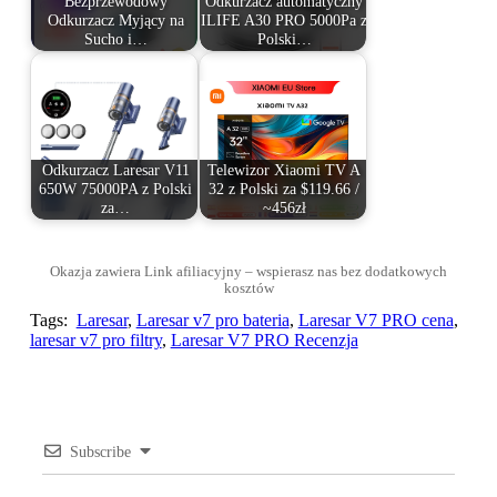
Bezprzewodowy
Odkurzacz automatyczny
Odkurzacz Myjący na
ILIFE A30 PRO 5000Pa z
Sucho i…
Polski…
Odkurzacz Laresar V11
Telewizor Xiaomi TV A
650W 75000PA z Polski
32 z Polski za $119.66 /
za…
~456zł
Okazja zawiera Link afiliacyjny – wspierasz nas bez dodatkowych
kosztów
Tags:
Laresar
,
Laresar v7 pro bateria
,
Laresar V7 PRO cena
,
laresar v7 pro filtry
,
Laresar V7 PRO Recenzja
Subscribe