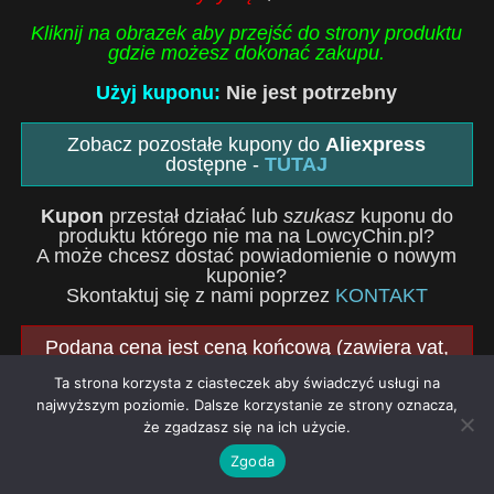
Kliknij na obrazek aby przejść do strony produktu
gdzie możesz dokonać zakupu.
Użyj kuponu:
Nie jest potrzebny
Zobacz pozostałe kupony do
Aliexpress
dostępne -
TUTAJ
Kupon
przestał działać lub
szukasz
kuponu do
produktu którego nie ma na LowcyChin.pl?
A może chcesz dostać powiadomienie o nowym
kuponie?
Skontaktuj się z nami poprzez
KONTAKT
Podana cena jest ceną końcową (zawiera vat,
cło i wszystkie dodatkowe opłaty). Nie
Ta strona korzysta z ciasteczek aby świadczyć usługi na
poniesiesz żadnych dodatkowych kosztów.
Więcej o przesyłkach które zawierają wszystkie
najwyższym poziomie. Dalsze korzystanie ze strony oznacza,
opłaty
TUTAJ
że zgadzasz się na ich użycie.
Zgoda
Historia ...