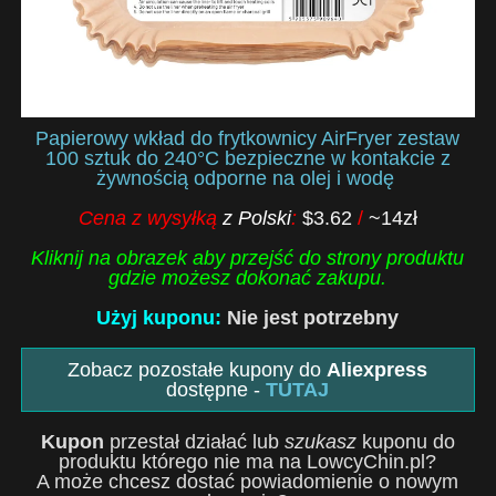
Papierowy wkład do frytkownicy AirFryer zestaw
100 sztuk do 240°C bezpieczne w kontakcie z
żywnością odporne na olej i wodę
Cena z wysyłką
z Polski
:
$3.62
/
~14zł
Kliknij na obrazek aby przejść do strony produktu
gdzie możesz dokonać zakupu.
Użyj kuponu:
Nie jest potrzebny
Zobacz pozostałe kupony do
Aliexpress
dostępne -
TUTAJ
Kupon
przestał działać lub
szukasz
kuponu do
produktu którego nie ma na LowcyChin.pl?
A może chcesz dostać powiadomienie o nowym