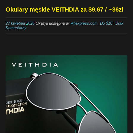
Okulary męskie VEITHDIA za $9.67 / ~36zł
27 kwietnia 2026
Okazja dostępna w:
Aliexpress.com
,
Do $10
|
Brak
Komentarzy