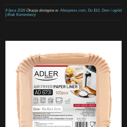
8 lipca 2026
Okazja dostępna w:
Aliexpress.com
,
Do $10
,
Dom i ogród
|
Brak Komentarzy