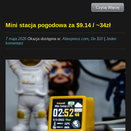
Czytaj Więcej
Mini stacja pogodowa za $9.14 / ~34zł
7 maja 2026
Okazja dostępna w:
Aliexpress.com
,
Do $10
|
Jeden
komentarz