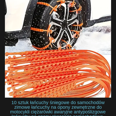
10 sztuk łańcuchy śniegowe do samochodów
zimowe łańcuchy na opony zewnętrzne do
motocykli ciężarówki awaryjne antypoślizgowe