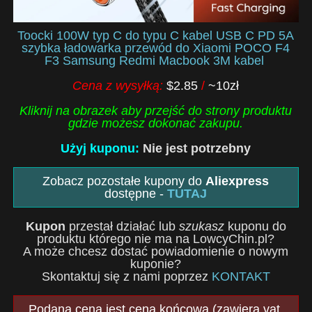
Toocki 100W typ C do typu C kabel USB C PD 5A
szybka ładowarka przewód do Xiaomi POCO F4
F3 Samsung Redmi Macbook 3M kabel
Cena z wysyłką:
$2.85
/
~10zł
Kliknij na obrazek aby przejść do strony produktu
gdzie możesz dokonać zakupu.
Użyj kuponu:
Nie jest potrzebny
Zobacz pozostałe kupony do
Aliexpress
dostępne -
TUTAJ
Kupon
przestał działać lub
szukasz
kuponu do
produktu którego nie ma na LowcyChin.pl?
A może chcesz dostać powiadomienie o nowym
kuponie?
Skontaktuj się z nami poprzez
KONTAKT
Podana cena jest ceną końcową (zawiera vat,