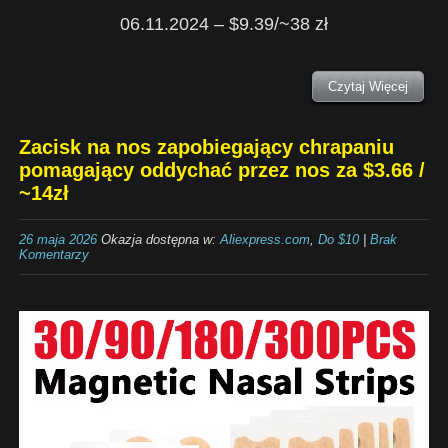
06.11.2024 – $9.39/~38 zł
Czytaj Więcej
Zacisk na nos zapobiegający chrapaniu
pomagający oddychać przez nos za $3.66 /
~14zł
26 maja 2026
Okazja dostępna w:
Aliexpress.com
,
Do $10
|
Brak
Komentarzy