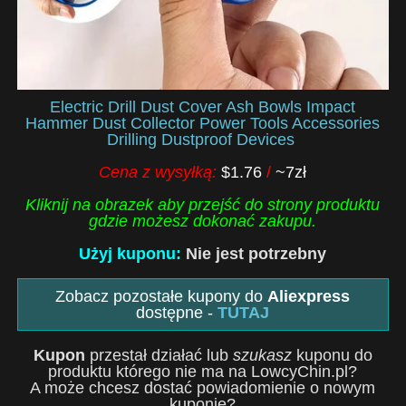
Electric Drill Dust Cover Ash Bowls Impact
Hammer Dust Collector Power Tools Accessories
Drilling Dustproof Devices
Cena z wysyłką:
$1.76
/
~7zł
Kliknij na obrazek aby przejść do strony produktu
gdzie możesz dokonać zakupu.
Użyj kuponu:
Nie jest potrzebny
Zobacz pozostałe kupony do
Aliexpress
dostępne -
TUTAJ
Kupon
przestał działać lub
szukasz
kuponu do
produktu którego nie ma na LowcyChin.pl?
A może chcesz dostać powiadomienie o nowym
kuponie?