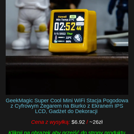
GeekMagic Super Cool Mini WiFi Stacja Pogodowa
z Cyfrowym Zegarem na Biurko z Ekranem IPS
LCD, Gadżet do Dekoracji
Cena z wysyłką:
$6.92
/
~26zł
Kliknij na obrazek aby przejść do strony produktu