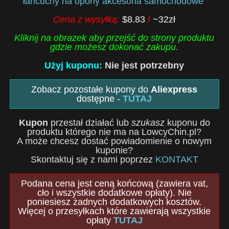
łańcuchy na opony akcesoria samochodowe
Cena z wysyłką:
$8.83
/
~32zł
Kliknij na obrazek aby przejść do strony produktu
gdzie możesz dokonać zakupu.
Użyj kuponu:
Nie jest potrzebny
Zobacz pozostałe kupony do
Aliexpress
dostępne -
TUTAJ
Kupon
przestał działać lub
szukasz
kuponu do
produktu którego nie ma na LowcyChin.pl?
A może chcesz dostać powiadomienie o nowym
kuponie?
Skontaktuj się z nami poprzez
KONTAKT
Podana cena jest ceną końcową (zawiera vat,
cło i wszystkie dodatkowe opłaty). Nie
poniesiesz żadnych dodatkowych kosztów.
Więcej o przesyłkach które zawierają wszystkie
opłaty
TUTAJ