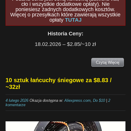
cło i wszystkie dodatkowe opłaty). Nie
poniesiesz żadnych dodatkowych kosztów.
Więcej o przesyłkach które zawierają wszystkie
opłaty
TUTAJ
Historia Ceny:
18.02.2026 – $2.85/~10 zł
Czytaj Więcej
10 sztuk łańcuchy śniegowe za $8.83 /
~32zł
4 lutego 2026
Okazja dostępna w:
Aliexpress.com
,
Do $10
|
2
komentarze