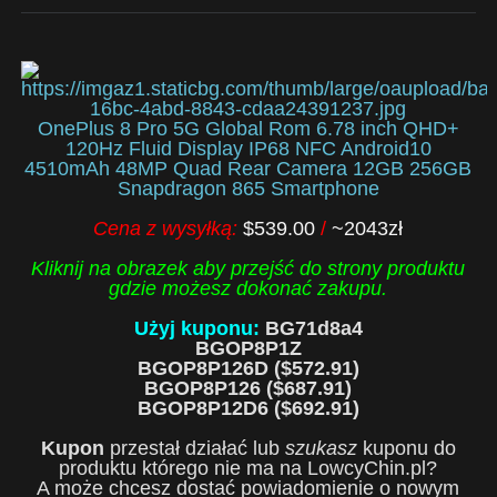
OnePlus 8 Pro 5G Global Rom 6.78 inch QHD+
120Hz Fluid Display IP68 NFC Android10
4510mAh 48MP Quad Rear Camera 12GB 256GB
Snapdragon 865 Smartphone
Cena z wysyłką:
$539.00
/
~2043zł
Kliknij na obrazek aby przejść do strony produktu
gdzie możesz dokonać zakupu.
Użyj kuponu:
BG71d8a4
BGOP8P1Z
BGOP8P126D ($572.91)
BGOP8P126 ($687.91)
BGOP8P12D6
($692.91)
Kupon
przestał działać lub
szukasz
kuponu do
produktu którego nie ma na LowcyChin.pl?
A może chcesz dostać powiadomienie o nowym