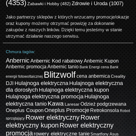
(4353)
Zdrowie i Uroda
(1007)
Zabawki i Hobby
(482)
Jako partnerzy sklepów z których wrzucamy promocje/okazje
oraz kupony możemy otrzymać prowizję za dokonanie
zakupów z naszych linków. Dzięki temu jesteśmy w stanie
utrzymać działanie naszego serwisu.
Chmura tagów:
Anbernic
Anbernic Kod rabatowy
Anbernic Kupon
Anbernic promocja
Anbernic tanio
Bank Energi cena
Bank
Blitzwolf
cena anbernica
Creality
energii fotowoltaicznej
Hulajnoga elektryczna
Hulajnoga elektryczna
DJI
dla dorosłych
Hulajnoga elektryczna kupon
Hulajnoga elektryczna promocja
Hulajnoga
Kawa
elektryczna tanio
Odzież podgrzewana
Laresar
Oneplus Promocje
Oneplus Coupon
Retrokonsola
Robot
Rower elektryczny
Rower
sprzątający
elektryczny kupon
Rower elektryczny
promocja
rowery elektryczne tanie
Smartfony Asus