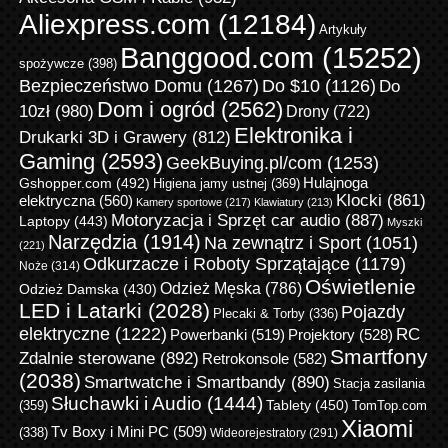
Aliexpress.com
(12184)
Artykuły
Banggood.com
(15252)
spożywcze
(398)
Bezpieczeństwo Domu
(1267)
Do $10
(1126)
Do
Dom i ogród
(2562)
10zł
(980)
Drony
(722)
Elektronika i
Drukarki 3D i Grawery
(812)
Gaming
(2593)
GeekBuying.pl/com
(1253)
Gshopper.com
(492)
Hulajnoga
Higiena jamy ustnej
(369)
Klocki
(861)
elektryczna
(560)
Kamery sportowe
(217)
Klawiatury
(213)
Motoryzacja i Sprzęt car audio
(887)
Laptopy
(443)
Myszki
Narzędzia
(1914)
Na zewnątrz i Sport
(1051)
(221)
Odkurzacze i Roboty Sprzątające
(1179)
Noże
(314)
Oświetlenie
Odzież Męska
(786)
Odzież Damska
(430)
LED i Latarki
(2028)
Pojazdy
Plecaki & Torby
(336)
elektryczne
(1222)
RC
Powerbanki
(519)
Projektory
(528)
Smartfony
Zdalnie sterowane
(892)
Retrokonsole
(582)
(2038)
Smartwatche i Smartbandy
(890)
Stacja zasilania
Słuchawki i Audio
(1444)
Tablety
(450)
(359)
TomTop.com
Xiaomi
Tv Boxy i Mini PC
(509)
(338)
Wideorejestratory
(291)