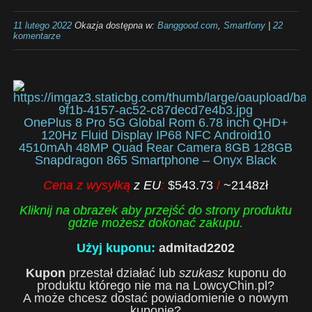
11 lutego 2022
Okazja dostępna w:
Banggood.com
,
Smartfony
|
22
komentarze
OnePlus 8 Pro 5G Global Rom 6.78 inch QHD+
120Hz Fluid Display IP68 NFC Android10
4510mAh 48MP Quad Rear Camera 8GB 128GB
Snapdragon 865 Smartphone – Onyx Black
Cena z wysyłką
z EU
:
$543.73
/
~2148zł
Kliknij na obrazek aby przejść do strony produktu
gdzie możesz dokonać zakupu.
Użyj kuponu:
admitad2202
Kupon
przestał działać lub
szukasz
kuponu do
produktu którego nie ma na LowcyChin.pl?
A może chcesz dostać powiadomienie o nowym
kuponie?