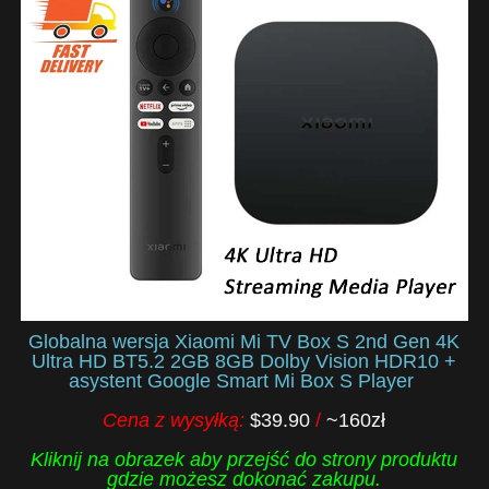
Globalna wersja Xiaomi Mi TV Box S 2nd Gen 4K
Ultra HD BT5.2 2GB 8GB Dolby Vision HDR10 +
asystent Google Smart Mi Box S Player
Cena z wysyłką:
$39.90
/
~160zł
Kliknij na obrazek aby przejść do strony produktu
gdzie możesz dokonać zakupu.