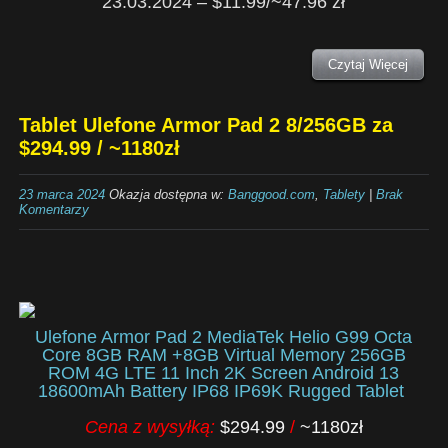
23.03.2024 – $11.99/~47.96 zł
Czytaj Więcej
Tablet Ulefone Armor Pad 2 8/256GB za
$294.99 / ~1180zł
23 marca 2024
Okazja dostępna w:
Banggood.com
,
Tablety
|
Brak
Komentarzy
Ulefone Armor Pad 2 MediaTek Helio G99 Octa
Core 8GB RAM +8GB Virtual Memory 256GB
ROM 4G LTE 11 Inch 2K Screen Android 13
18600mAh Battery IP68 IP69K Rugged Tablet
Cena z wysyłką:
$294.99
/
~1180zł