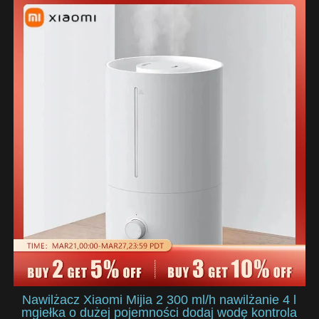
Nawilżacz Xiaomi Mijia 2 300 ml/h nawilżanie 4 l
mgiełka o dużej pojemności dodaj wodę kontrola