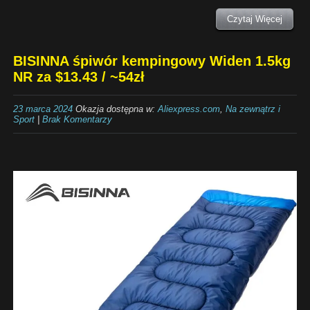
Czytaj Więcej
BISINNA śpiwór kempingowy Widen 1.5kg
NR za $13.43 / ~54zł
23 marca 2024
Okazja dostępna w:
Aliexpress.com
,
Na zewnątrz i
Sport
|
Brak Komentarzy