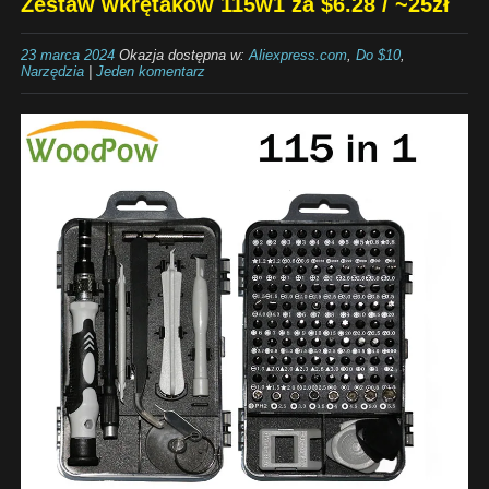
Zestaw wkrętaków 115w1 za $6.28 / ~25zł
23 marca 2024
Okazja dostępna w:
Aliexpress.com
,
Do $10
,
Narzędzia
|
Jeden komentarz