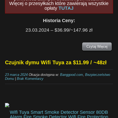
Więcej o przesyłkach które zawierają wszystkie
opłaty
TUTAJ
Historia Ceny:
23.03.2024 – $36.99/~147.96 zł
Czytaj Więcej
Czujnik dymu Wifi Tuya za $11.99 / ~48zł
23 marca 2024
Okazja dostępna w:
Banggood.com
,
Bezpieczeństwo
Domu
|
Brak Komentarzy
Wifi Tuya Smart Smoke Detector Sensor 80DB
Alarm Fire Smoke Detector Wifi Fire Protection