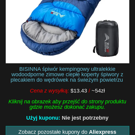
BISINNA śpiwór kempingowy ultralekkie
wodoodporne zimowe ciepłe koperty śpiwory z
plecakiem do wędrówek na świeżym powietrzu
Cena z wysyłką:
$13.43
/
~54zł
Kliknij na obrazek aby przejść do strony produktu
gdzie możesz dokonać zakupu.
Użyj kuponu:
Nie jest potrzebny
Zobacz pozostałe kupony do
Aliexpress