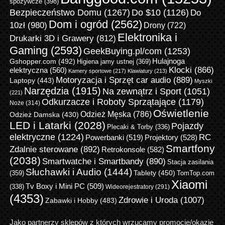
spożywcze
(398)
Bezpieczeństwo Domu
(1267)
Do $10
(1126)
Do
Dom i ogród
(2562)
10zł
(980)
Drony
(722)
Elektronika i
Drukarki 3D i Grawery
(812)
Gaming
(2593)
GeekBuying.pl/com
(1253)
Gshopper.com
(492)
Hulajnoga
Higiena jamy ustnej
(369)
Klocki
(866)
elektryczna
(560)
Kamery sportowe
(217)
Klawiatury
(213)
Motoryzacja i Sprzęt car audio
(889)
Laptopy
(443)
Myszki
Narzędzia
(1915)
Na zewnątrz i Sport
(1051)
(221)
Odkurzacze i Roboty Sprzątające
(1179)
Noże
(314)
Oświetlenie
Odzież Męska
(786)
Odzież Damska
(430)
LED i Latarki
(2028)
Pojazdy
Plecaki & Torby
(336)
elektryczne
(1224)
RC
Powerbanki
(519)
Projektory
(528)
Smartfony
Zdalnie sterowane
(892)
Retrokonsole
(582)
(2038)
Smartwatche i Smartbandy
(890)
Stacja zasilania
Słuchawki i Audio
(1444)
Tablety
(450)
(359)
TomTop.com
Xiaomi
Tv Boxy i Mini PC
(509)
(338)
Wideorejestratory
(291)
(4353)
Zdrowie i Uroda
(1007)
Zabawki i Hobby
(483)
Jako partnerzy sklepów z których wrzucamy promocje/okazje