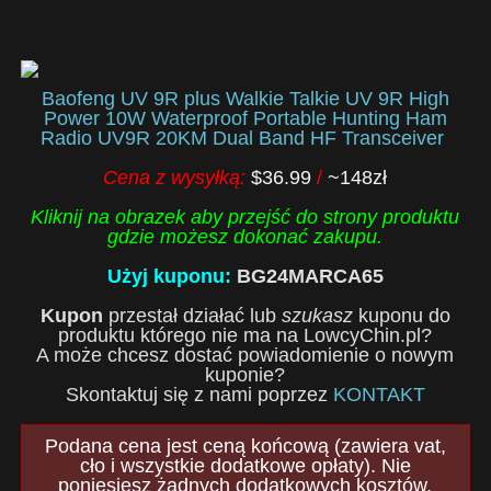
Baofeng UV 9R plus Walkie Talkie UV 9R High
Power 10W Waterproof Portable Hunting Ham
Radio UV9R 20KM Dual Band HF Transceiver
Cena z wysyłką:
$36.99
/
~148zł
Kliknij na obrazek aby przejść do strony produktu
gdzie możesz dokonać zakupu.
Użyj kuponu:
BG24MARCA65
Kupon
przestał działać lub
szukasz
kuponu do
produktu którego nie ma na LowcyChin.pl?
A może chcesz dostać powiadomienie o nowym
kuponie?
Skontaktuj się z nami poprzez
KONTAKT
Podana cena jest ceną końcową (zawiera vat,
cło i wszystkie dodatkowe opłaty). Nie
poniesiesz żadnych dodatkowych kosztów.