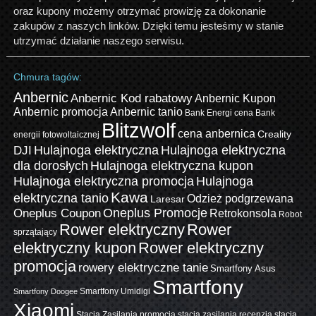
oraz kupony możemy otrzymać prowizję za dokonanie
zakupów z naszych linków. Dzięki temu jesteśmy w stanie
utrzymać działanie naszego serwisu.
Chmura tagów:
Anbernic
Anbernic Kod rabatowy
Anbernic Kupon
Anbernic promocja
Anbernic tanio
Bank Energi cena
Bank
Blitzwolf
cena anbernica
Creality
energii fotowoltaicznej
Hulajnoga elektryczna
Hulajnoga elektryczna
DJI
dla dorosłych
Hulajnoga elektryczna kupon
Hulajnoga elektryczna promocja
Hulajnoga
Kawa
elektryczna tanio
Odzież podgrzewana
Laresar
Oneplus Promocje
Oneplus Coupon
Retrokonsola
Robot
Rower elektryczny
Rower
sprzątający
elektryczny kupon
Rower elektryczny
promocja
rowery elektryczne tanie
Smartfony Asus
Smartfony
Smartfony Umidigi
Smartfony Doogee
Xiaomi
Stacja Zasilania promocja
stacja zasilania recenzja
stacja