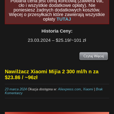
Podana cena jest ceną końcową (zawiera vat,
cło i wszystkie dodatkowe opłaty). Nie
poniesiesz żadnych dodatkowych kosztów.
Więcej o przesyłkach które zawierają wszystkie
opłaty
TUTAJ
Historia Ceny:
23.03.2024 – $25.19/~101 zł
Czytaj Więcej
Nawilżacz Xiaomi Mijia 2 300 ml/h n za
$23.86 / ~96zł
23 marca 2024
Okazja dostępna w:
Aliexpress.com
,
Xiaomi
|
Brak
Komentarzy