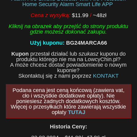
Home Security Alarm Smart Life APP
Cena z wysyłką:
$11.99
/
~48zł
Kliknij na obrazek aby przejść do strony produktu
gdzie możesz dokonać zakupu.
Użyj kuponu:
BG24MARCA66
Kupon
przestał działać lub
szukasz
kuponu do
produktu którego nie ma na LowcyChin.pl?
A może chcesz dostać powiadomienie o nowym
kuponie?
Skontaktuj się z nami poprzez
KONTAKT
Podana cena jest ceną końcową (zawiera vat,
cło i wszystkie dodatkowe opłaty). Nie
poniesiesz żadnych dodatkowych kosztów.
Więcej o przesyłkach które zawierają wszystkie
opłaty
TUTAJ
Historia Ceny: