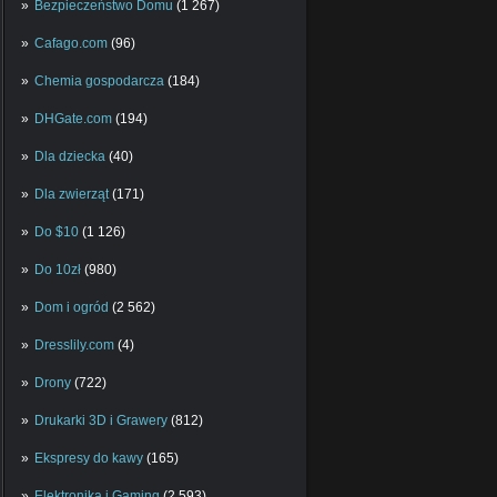
Bezpieczeństwo Domu
(1 267)
Cafago.com
(96)
Chemia gospodarcza
(184)
DHGate.com
(194)
Dla dziecka
(40)
Dla zwierząt
(171)
Do $10
(1 126)
Do 10zł
(980)
Dom i ogród
(2 562)
Dresslily.com
(4)
Drony
(722)
Drukarki 3D i Grawery
(812)
Ekspresy do kawy
(165)
Elektronika i Gaming
(2 593)