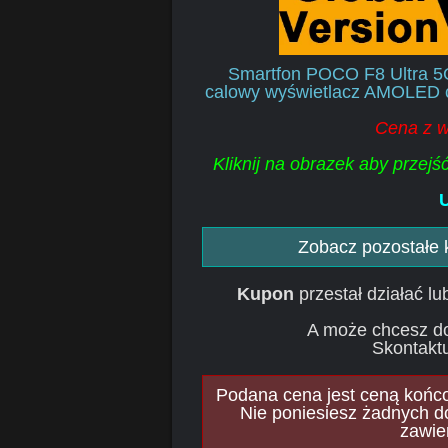
Smartfon POCO F8 Ultra 5G
calowy wyświetlacz AMOLED 
Cena z w
Kliknij na obrazek aby przej
U
Zobacz pozostałe
Kupon
przestał działać l
A może chcesz d
Skontaktu
Podana cena jest ceną końcow
Nie poniesiesz żadnych d
zawie