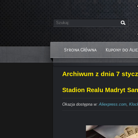
Strona Główna
Kupony do Alie
Archiwum z dnia 7 styc
Stadion Realu Madryt Sant
Okazja dostępna w:
Aliexpress.com
,
Kloc