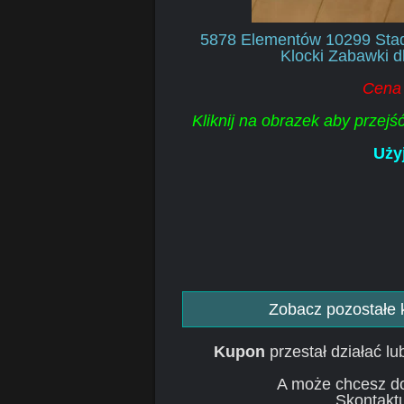
5878 Elementów 10299 Stadi
Klocki Zabawki 
Cena 
Kliknij na obrazek aby przej
Uży
Zobacz pozostałe
Kupon
przestał działać l
A może chcesz d
Skontaktu