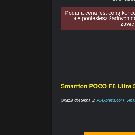
Podana cena jest ceną końcow
Nie poniesiesz żadnych d
zawie
Smartfon POCO F8 Ultra 5
Okazja dostępna w:
Aliexpress.com
,
Smar