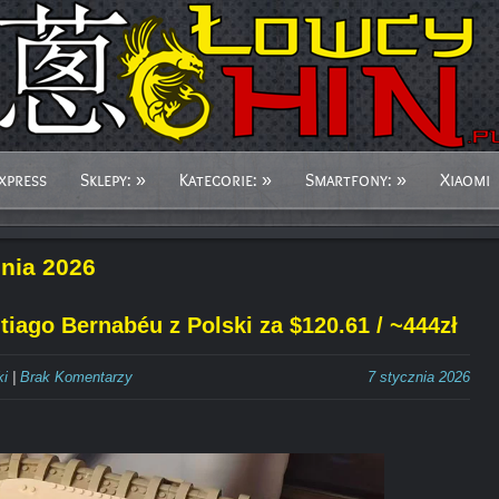
xpress
Sklepy:
»
Kategorie:
»
Smartfony:
»
Xiaomi
znia 2026
iago Bernabéu z Polski za $120.61 / ~444zł
ki
|
Brak Komentarzy
7 stycznia 2026