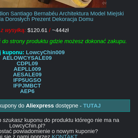
on Santiago Bernabéu Architektura Model Miejski
dla Dorosłych Prezent Dekoracja Domu
z wysyłką:
$120.61
/
~444zł
ść do strony produktu gdzie możesz dokonać zakupu.
j kuponu:
LowcyChin009
AELOWCYSALE09
CDPL09
AEPLL009
AESALE09
IFP5UGSO
IFPJMBCT
AEP6
 kupony do
Aliexpress
dostępne -
TUTAJ
ub
szukasz
kuponu do produktu którego nie ma na
LowcyChin.pl?
ostać powiadomienie o nowym kuponie?
j się z nami poprzez
KONTAKT