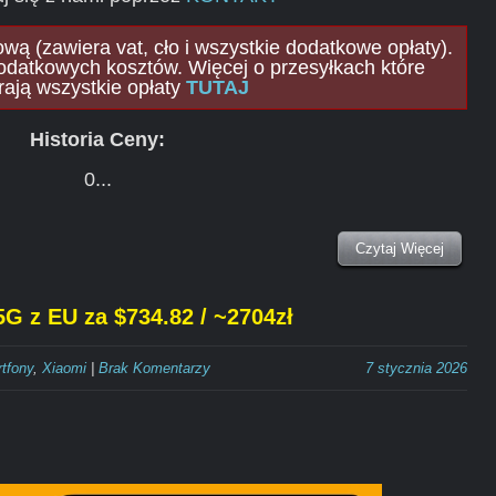
ą (zawiera vat, cło i wszystkie dodatkowe opłaty).
odatkowych kosztów. Więcej o przesyłkach które
rają wszystkie opłaty
TUTAJ
Historia Ceny:
0...
Czytaj Więcej
G z EU za $734.82 / ~2704zł
tfony
,
Xiaomi
|
Brak Komentarzy
7 stycznia 2026