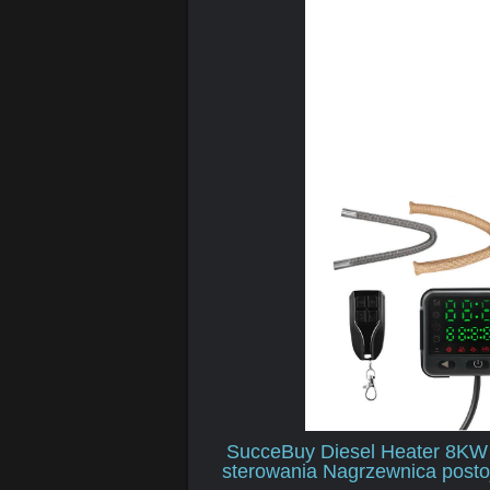
SucceBuy Diesel Heater 8KW D
sterowania Nagrzewnica postoj