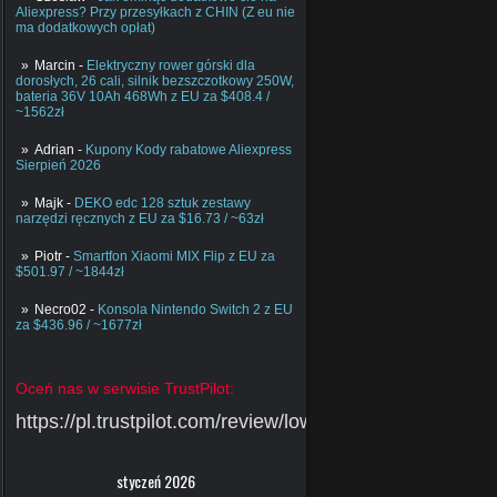
Aliexpress? Przy przesyłkach z CHIN (Z eu nie
ma dodatkowych opłat)
Marcin
-
Elektryczny rower górski dla
dorosłych, 26 cali, silnik bezszczotkowy 250W,
bateria 36V 10Ah 468Wh z EU za $408.4 /
~1562zł
Adrian
-
Kupony Kody rabatowe Aliexpress
Sierpień 2026
Majk
-
DEKO edc 128 sztuk zestawy
narzędzi ręcznych z EU za $16.73 / ~63zł
Piotr
-
Smartfon Xiaomi MIX Flip z EU za
$501.97 / ~1844zł
Necro02
-
Konsola Nintendo Switch 2 z EU
za $436.96 / ~1677zł
Oceń nas w serwisie TrustPilot:
https://pl.trustpilot.com/review/lowcychin.pl
styczeń 2026