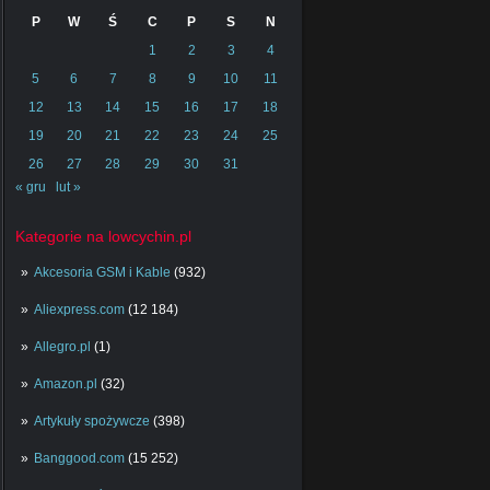
P
W
Ś
C
P
S
N
1
2
3
4
5
6
7
8
9
10
11
12
13
14
15
16
17
18
19
20
21
22
23
24
25
26
27
28
29
30
31
« gru
lut »
Kategorie na lowcychin.pl
Akcesoria GSM i Kable
(932)
Aliexpress.com
(12 184)
Allegro.pl
(1)
Amazon.pl
(32)
Artykuły spożywcze
(398)
Banggood.com
(15 252)