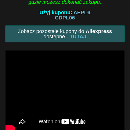
gdzie możesz dokonać zakupu.
Użyj kuponu:
AEPL6
CDPL06
Zobacz pozostałe kupony do
Aliexpress
dostępne -
TUTAJ