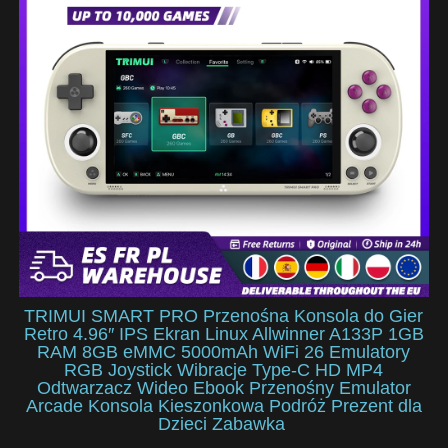
TRIMUI SMART PRO Przenośna Konsola do Gier
Retro 4.96″ IPS Ekran Linux Allwinner A133P 1GB
RAM 8GB eMMC 5000mAh WiFi 26 Emulatory
RGB Joystick Wibracje Type-C HD MP4
Odtwarzacz Wideo Ebook Przenośny Emulator
Arcade Konsola Kieszonkowa Podróż Prezent dla
Dzieci Zabawka