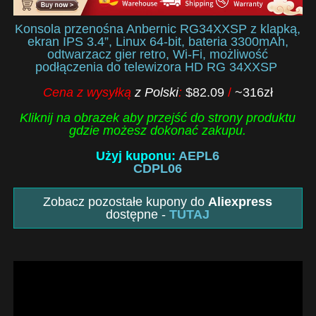
Konsola przenośna Anbernic RG34XXSP z klapką,
ekran IPS 3.4”, Linux 64-bit, bateria 3300mAh,
odtwarzacz gier retro, Wi-Fi, możliwość
podłączenia do telewizora HD RG 34XXSP
Cena z wysyłką
z Polski
:
$82.09
/
~316zł
Kliknij na obrazek aby przejść do strony produktu
gdzie możesz dokonać zakupu.
Użyj kuponu:
AEPL6
CDPL06
Zobacz pozostałe kupony do
Aliexpress
dostępne -
TUTAJ