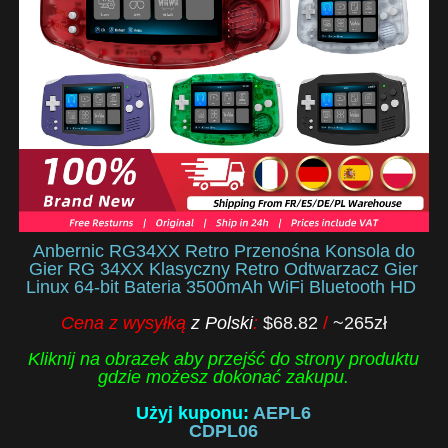
Anbernic RG34XX Retro Przenośna Konsola do
Gier RG 34XX Klasyczny Retro Odtwarzacz Gier
Linux 64-bit Bateria 3500mAh WiFi Bluetooth HD
Cena z wysyłką
z Polski
:
$68.82
/
~265zł
Kliknij na obrazek aby przejść do strony produktu
gdzie możesz dokonać zakupu.
Użyj kuponu:
AEPL6
CDPL06