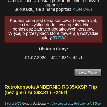
A może chcesz dostać powiadomienie o nowym
kuponie?
Skontaktuj się z nami poprzez
KONTAKT
Podana cena jest ceną końcową (zawiera vat,
cło i wszystkie dodatkowe opłaty). Nie
poniesiesz żadnych dodatkowych kosztów.
Więcej o przesyłkach które zawierają wszystkie
opłaty
TUTAJ
Historia Ceny:
01.07.2026 – $114.83/~442 zł
Czytaj Więcej
Retrokonsola ANBERNIC RG35XXSP Flip
(bez gier) za $63.81 / ~245zł
1 lipca 2026
Okazja dostępna w:
Aliexpress.com
,
Retrokonsole
|
Brak