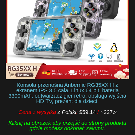
Konsola przenośna Anbernic RG35XX H z
ekranem IPS 3,5 cala, Linux 64-bit, bateria
3300mAh, odtwarzacz gier retro, obsługa wyjścia
HD TV, prezent dla dzieci
Cena z wysyłką
z Polski
:
$59.14
/
~227zł
Kliknij na obrazek aby przejść do strony produktu
gdzie możesz dokonać zakupu.