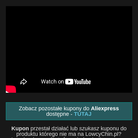
Zobacz pozostałe kupony do
Aliexpress
dostępne -
TUTAJ
Kupon
przestał działać lub
szukasz
kuponu do
produktu którego nie ma na LowcyChin.pl?