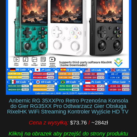
Anbernic RG 35XXPro Retro Przenośna Konsola
do Gier RG35XX Pro Odtwarzacz Gier Obsługa
RixelHK WiFi Streaming Kontroler Wyjście HD TV
Cena z wysyłką:
$73.76
/
~284zł
Kliknij na obrazek aby przejść do strony produktu