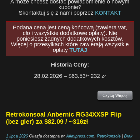
A może chcesz dostać powiadomienie o nowym
kuponie?
Skontaktuj się z nami poprzez
KONTAKT
Podana cena jest ceną końcową (zawiera vat,
cło i wszystkie dodatkowe opłaty). Nie
poniesiesz żadnych dodatkowych kosztów.
Więcej o przesyłkach które zawierają wszystkie
opłaty
TUTAJ
Historia Ceny:
28.02.2026 – $63.53/~232 zł
Czytaj Więcej
Retrokonsoal Anbernic RG34XXSP Flip
(bez gier) za $82.09 / ~316zł
1 lipca 2026
Okazja dostępna w:
Aliexpress.com
,
Retrokonsole
|
Brak