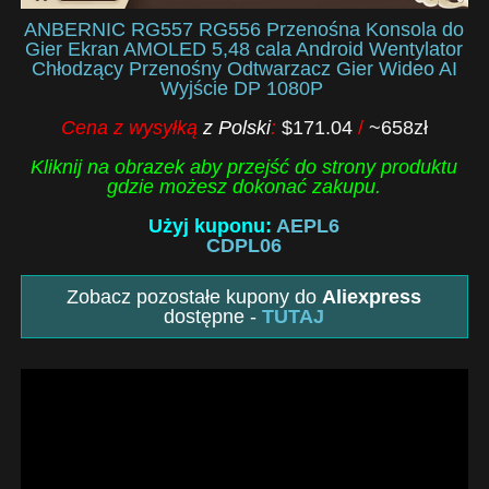
ANBERNIC RG557 RG556 Przenośna Konsola do
Gier Ekran AMOLED 5,48 cala Android Wentylator
Chłodzący Przenośny Odtwarzacz Gier Wideo AI
Wyjście DP 1080P
Cena z wysyłką
z Polski
:
$171.04
/
~658zł
Kliknij na obrazek aby przejść do strony produktu
gdzie możesz dokonać zakupu.
Użyj kuponu:
AEPL6
CDPL06
Zobacz pozostałe kupony do
Aliexpress
dostępne -
TUTAJ