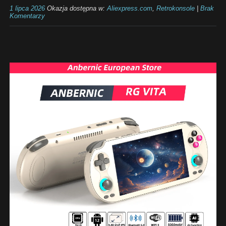
1 lipca 2026
Okazja dostępna w:
Aliexpress.com
,
Retrokonsole
|
Brak
Komentarzy