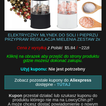
ELEKTRYCZNY MŁYNEK DO SOLI I PIEPRZU
PRZYPRAW REGULACJA MIELENIA ZESTAW 2x
Cena z wysyłką
z Polski
:
$5.84
/
~22zł
Kliknij na obrazek aby przejść do strony produktu
gdzie możesz dokonać zakupu.
Użyj kuponu:
Nie jest potrzebny
Zobacz pozostałe kupony do
Aliexpress
dostępne -
TUTAJ
Kupon
przestał działać lub
szukasz
kuponu do
produktu którego nie ma na LowcyChin.pl?
A może chcesz dostać powiadomienie o nowym