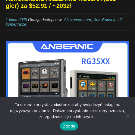
gier) za $52.91 / ~203zł
1 lipca 2026
Okazja dostępna w:
Aliexpress.com
,
Retrokonsole
|
2
komentarze
Ta strona korzysta z ciasteczek aby świadczyć usługi na
najwyższym poziomie. Dalsze korzystanie ze strony oznacza,
że zgadzasz się na ich użycie.
Zgoda