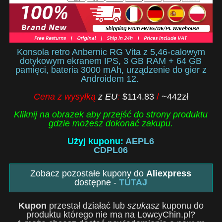
Konsola retro Anbernic RG Vita z 5,46-calowym
dotykowym ekranem IPS, 3 GB RAM + 64 GB
pamięci, bateria 3000 mAh, urządzenie do gier z
Androidem 12.
Cena z wysyłką
z EU
:
$114.83
/
~442zł
Kliknij na obrazek aby przejść do strony produktu
gdzie możesz dokonać zakupu.
Użyj kuponu:
AEPL6
CDPL06
Zobacz pozostałe kupony do
Aliexpress
dostępne -
TUTAJ
Kupon
przestał działać lub
szukasz
kuponu do
produktu którego nie ma na LowcyChin.pl?