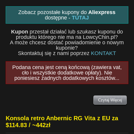
Zobacz pozostałe kupony do
Aliexpress
dostępne -
TUTAJ
Kupon
przestał działać lub
szukasz
kuponu do
produktu którego nie ma na LowcyChin.pl?
A może chcesz dostać powiadomienie o nowym
kuponie?
Skontaktuj się z nami poprzez
KONTAKT
Podana cena jest ceną końcową (zawiera vat,
cło i wszystkie dodatkowe opłaty). Nie
poniesiesz żadnych dodatkowych kosztów...
Czytaj Więcej
Konsola retro Anbernic RG Vita z EU za
$114.83 / ~442zł