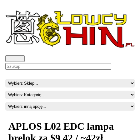
APLOS L02 EDC lampa
brelok za $9.42 / ~42zł