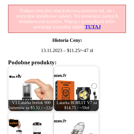
Podana cena jest ceną końcową (zawiera vat, cło i
wszystkie dodatkowe opłaty). Nie poniesiesz żadnych
dodatkowych kosztów. Więcej o przesyłkach które
zawierają wszystkie opłaty
TUTAJ
Historia Ceny:
13.11.2023 – $11.25/~47 zł
Podobne produkty:
V3 Latarka brelok 900
Latarka BORUiT V7 za
lumenów za $5.51 / ~22zł
$14.75 / ~59zł