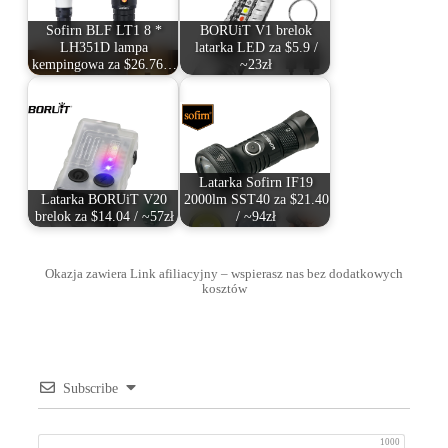
Sofirn BLF LT1 8 *
BORUiT V1 brelok
LH351D lampa
latarka LED za $5.9 /
kempingowa za $26.76…
~23zł
Latarka Sofirn IF19
Latarka BORUiT V20
2000lm SST40 za $21.40
brelok za $14.04 / ~57zł
/ ~94zł
Okazja zawiera Link afiliacyjny – wspierasz nas bez dodatkowych
kosztów
Subscribe
1000