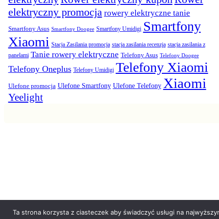
elektryczny promocja
rowery elektryczne tanie
Smartfony
Smartfony Asus
Smartfony Umidigi
Smartfony Doogee
Xiaomi
Stacja Zasilania promocja
stacja zasilania recenzja
stacja zasilania z
Tanie rowery elektryczne
panelami
Telefony Asus
Telefony Doogee
Telefony Xiaomi
Telefony Oneplus
Telefony Umidigi
Xiaomi
Ulefone promocja
Ulefone Smartfony
Ulefone Telefony
Yeelight
Ta strona korzysta z ciasteczek aby świadczyć usługi na najwyższy