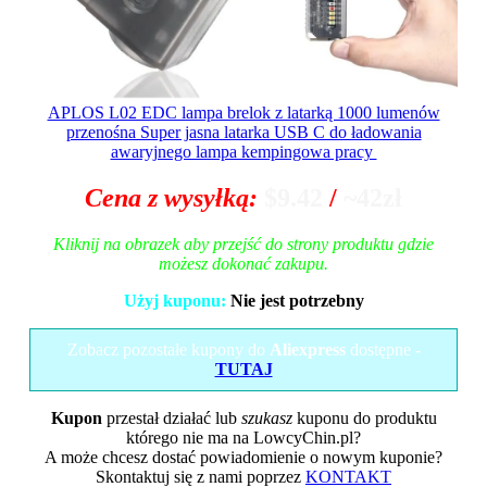
APLOS L02 EDC lampa brelok z latarką 1000 lumenów
przenośna Super jasna latarka USB C do ładowania
awaryjnego lampa kempingowa pracy
Cena z wysyłką:
$9.42
/
~42zł
Kliknij na obrazek aby przejść do strony produktu gdzie
możesz dokonać zakupu.
Użyj kuponu:
Nie jest potrzebny
Zobacz pozostałe kupony do
Aliexpress
dostępne -
TUTAJ
Kupon
przestał działać lub
szukasz
kuponu do produktu
którego nie ma na LowcyChin.pl?
A może chcesz dostać powiadomienie o nowym kuponie?
Skontaktuj się z nami poprzez
KONTAKT