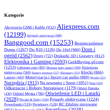
Kategorie
Aliexpress.com
Akcesoria GSM i Kable
(932)
(12199)
Artykuły spożywcze
(398)
Banggood.com
(15253)
Bezpieczeństwo
Dom i
Domu
(1267)
Do $10
(1126)
Do 10zł
(980)
ogród
(2562)
Drukarki 3D i Grawery
(812)
Drony
(722)
Elektronika i Gaming
(2593)
GeekBuying.pl/com
(1253)
Gshopper.com
(492)
Hulajnoga
Higiena jamy ustnej
(369)
Klocki
(866)
elektryczna
(560)
Kamery sportowe
(217)
Klawiatury
(213)
Motoryzacja i Sprzęt car audio
(889)
Laptopy
(443)
Myszki
(221)
Narzędzia
(1915)
Na zewnątrz i Sport
(1051)
Noże
(314)
Odkurzacze i Roboty Sprzątające
(1179)
Odzież Damska
Oświetlenie LED i Latarki
Odzież Męska
(786)
(430)
(2028)
Pojazdy elektryczne
(1224)
Plecaki & Torby
(336)
RC Zdalnie sterowane
Powerbanki
(519)
Projektory
(528)
Smartfony
(2038)
(892)