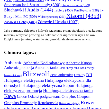
Retrokonsole
(582)
Smartwatche i Smartbandy
(890)
Stacja zasilania
(359)
Słuchawki i Audio
(1444)
Tv
Tablety
(450)
TomTop.com
(338)
Xiaomi
(4353)
Boxy i Mini PC
(509)
Wideorejestratory
(291)
Zdrowie i Uroda
(1007)
Zabawki i Hobby
(483)
Jako partnerzy sklepów z których wrzucamy promocje/okazje oraz kupony
możemy otrzymać prowizję za dokonanie zakupów z naszych linków.
Dzięki temu jesteśmy w stanie utrzymać działanie naszego serwisu.
Chmura tagów:
Anbernic
Anbernic Kod rabatowy
Anbernic Kupon
Anbernic promocja
Anbernic tanio
Bank Energi cena
Bank energii
Blitzwolf
DJI
cena anbernica
Creality
fotowoltaicznej
Hulajnoga elektryczna
Hulajnoga elektryczna dla
dorosłych
Hulajnoga elektryczna kupon
Hulajnoga
elektryczna promocja
Hulajnoga elektryczna tanio
Kawa
Oneplus Coupon
Odzież podgrzewana
Laresar
Rower
Oneplus Promocje
Retrokonsola
Robot sprzątający
elektryczny
Rower elektryczny kupon
Rower