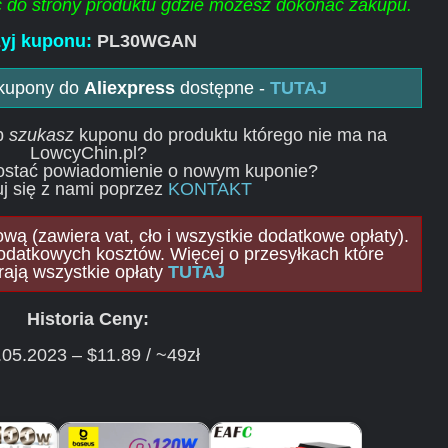
ść do strony produktu gdzie możesz dokonać zakupu.
yj kuponu:
PL30WGAN
 kupony do
Aliexpress
dostępne -
TUTAJ
ub
szukasz
kuponu do produktu którego nie ma na
LowcyChin.pl?
ostać powiadomienie o nowym kuponie?
j się z nami poprzez
KONTAKT
ą (zawiera vat, cło i wszystkie dodatkowe opłaty).
odatkowych kosztów. Więcej o przesyłkach które
rają wszystkie opłaty
TUTAJ
Historia Ceny:
.05.2023 – $11.89 / ~49zł