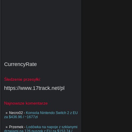
CurrencyRate
Śledzenie przesyłki:
https://www.17track.net/pl
Najnowsze komentarze
Necro02
-
Konsola Nintendo Switch 2 z EU
za $436.96 / ~1677zł
Przemek
-
Lodówka na napoje z szklanymi
drzwiami na 126 puszek z EU za $153.74 /