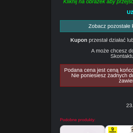
Kliknij na obrazek aby przej
Uż
Zobacz pozostałe
Kupon
przestał działać l
A może chcesz d
Skontaktu
Podana cena jest ceną końcow
Nie poniesiesz żadnych d
zawie
23
Podobne produkty: