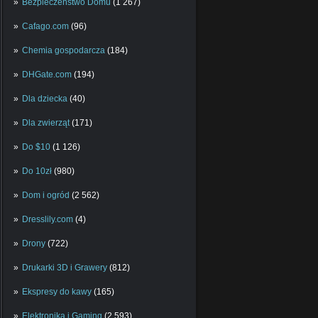
Bezpieczeństwo Domu
(1 267)
Cafago.com
(96)
Chemia gospodarcza
(184)
DHGate.com
(194)
Dla dziecka
(40)
Dla zwierząt
(171)
Do $10
(1 126)
Do 10zł
(980)
Dom i ogród
(2 562)
Dresslily.com
(4)
Drony
(722)
Drukarki 3D i Grawery
(812)
Ekspresy do kawy
(165)
Elektronika i Gaming
(2 593)