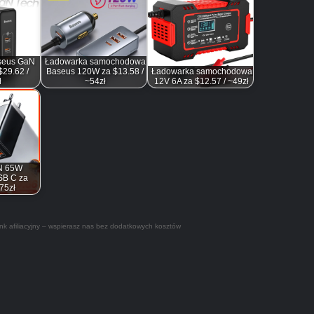
seus GaN
Ładowarka samochodowa
29.62 /
Baseus 120W za $13.58 /
Ładowarka samochodowa
ł
~54zł
12V 6A za $12.57 / ~49zł
N 65W
SB C za
~75zł
nk afiliacyjny – wspierasz nas bez dodatkowych kosztów