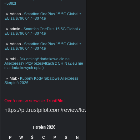
~588zł
Adrian
-
Smartfon OnePlus 15 5G Global z
EU za $796.04 / ~3074zł
admin
-
Smartfon OnePlus 15 5G Global z
EU za $796.04 / ~3074zł
Adrian
-
Smartfon OnePlus 15 5G Global z
EU za $796.04 / ~3074zł
robi
-
Jak ominąć dodatkowe cło na
Aliexpress? Przy przesyłkach z CHIN (Z eu nie
ma dodatkowych opłat)
Mak
-
Kupony Kody rabatowe Aliexpress
Sierpień 2026
Oceń nas w serwisie TrustPilot:
https://pl.trustpilot.com/review/lowcychin.pl
sierpień 2026
P
W
Ś
C
P
S
N