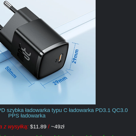
D szybka ładowarka typu C ładowarka PD3.1 QC3.0
PPS ładowarka
 z wysyłką:
$11.89
/
~49zł