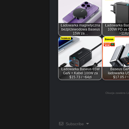
Ładowarka magnetyczna
Ładowarka Ba
bezprzewodowa Baseus
100W PD za $
15W za…
~118z
Ładowarka Baseus 65W
Baseus Ga
GaN + Kabel 100W za
ładowarka U
$15.73 / ~64zł
$17.05 / 
Okazja zawiera Li
Subscribe