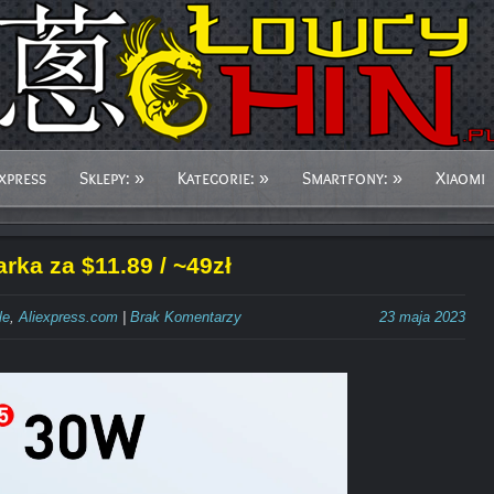
xpress
Sklepy:
»
Kategorie:
»
Smartfony:
»
Xiaomi
ka za $11.89 / ~49zł
le
,
Aliexpress.com
|
Brak Komentarzy
23 maja 2023