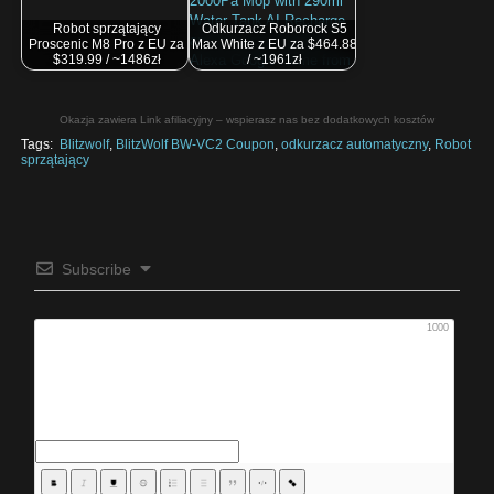
Robot sprzątający
Odkurzacz Roborock S5
Proscenic M8 Pro z EU za
Max White z EU za $464.88
$319.99 / ~1486zł
/ ~1961zł
Okazja zawiera Link afiliacyjny – wspierasz nas bez dodatkowych kosztów
Tags:
Blitzwolf
,
BlitzWolf BW-VC2 Coupon
,
odkurzacz automatyczny
,
Robot
sprzątający
Subscribe
1000