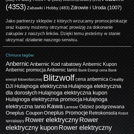
(4353)
Zdrowie i Uroda
(1007)
Zabawki i Hobby
(483)
Jako partnerzy sklepów z których wrzucamy promocje/okazje
oraz kupony możemy otrzymać prowizję za dokonanie
zakupów z naszych linków. Dzięki temu jesteśmy w stanie
utrzymać działanie naszego serwisu.
Chmura tagów:
Anbernic
Anbernic Kod rabatowy
Anbernic Kupon
Anbernic promocja
Anbernic tanio
Bank Energi cena
Bank
Blitzwolf
cena anbernica
Creality
energii fotowoltaicznej
Hulajnoga elektryczna
Hulajnoga elektryczna
DJI
dla dorosłych
Hulajnoga elektryczna kupon
Hulajnoga elektryczna promocja
Hulajnoga
Kawa
elektryczna tanio
Odzież podgrzewana
Laresar
Oneplus Promocje
Oneplus Coupon
Retrokonsola
Robot
Rower elektryczny
Rower
sprzątający
elektryczny kupon
Rower elektryczny