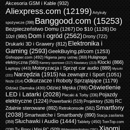
Akcesoria GSM i Kable
(932)
Aliexpress.com
(12199)
Artykuły
Banggood.com
(15253)
spożywcze
(398)
Bezpieczeństwo Domu
(1267)
Do $10
(1126)
Do
Dom i ogród
(2562)
10zł
(980)
Drony
(722)
Elektronika i
Drukarki 3D i Grawery
(812)
Gaming
(2593)
GeekBuying.pl/com
(1253)
Gshopper.com
(492)
Hulajnoga
Higiena jamy ustnej
(369)
Klocki
(866)
elektryczna
(560)
Kamery sportowe
(217)
Klawiatury
(213)
Motoryzacja i Sprzęt car audio
(889)
Laptopy
(443)
Myszki
Narzędzia
(1915)
Na zewnątrz i Sport
(1051)
(221)
Odkurzacze i Roboty Sprzątające
(1179)
Noże
(314)
Oświetlenie
Odzież Męska
(786)
Odzież Damska
(430)
LED i Latarki
(2028)
Pojazdy
Plecaki & Torby
(336)
elektryczne
(1224)
RC
Powerbanki
(519)
Projektory
(528)
Smartfony
Zdalnie sterowane
(892)
Retrokonsole
(582)
(2038)
Smartwatche i Smartbandy
(890)
Stacja zasilania
Słuchawki i Audio
(1444)
Tablety
(450)
(359)
TomTop.com
Xiaomi
Tv Boxy i Mini PC
(509)
(338)
Wideorejestratory
(291)