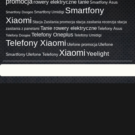
promocja
rowery elektryczne tanie
Smartfony Asus
Smartfony
Smartfony Umidigi
Smartfony Doogee
Xiaomi
Stacja Zasilania promocja
stacja zasilania recenzja
stacja
Tanie rowery elektryczne
zasilania z panelami
Telefony Asus
Telefony Oneplus
Telefony Umidigi
Telefony Doogee
Telefony Xiaomi
Ulefone promocja
Ulefone
Xiaomi
Yeelight
Smartfony
Ulefone Telefony