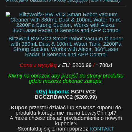
ekskluzywne
,
Odkurzacze i Roboty Sprzątające
|
Brak Komentarzy
BlitzWolf BW-VC2 Smart Robot Vacuum Cleaner
with 380mL Dust & 100mL Water Tank, 2200Pa
Strong Suction, Works with Alexa, 360°Laser
Radar, 9 Sensors and APP Control
Cena z wysyłką
z EU
:
$206.99
/
~788zł
Kliknij na obrazek aby przejść do strony produktu
gdzie możesz dokonać zakupu.
Użyj kuponu:
BGPLVC2
BGCZRBWVC2 ($209.99)
Kupon
przestał działać lub
szukasz
kuponu do
produktu którego nie ma na LowcyChin.pl?
A może chcesz dostać powiadomienie o nowym
kuponie?
Skontaktuj się z nami poprzez
KONTAKT