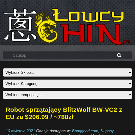
Robot sprzątający BlitzWolf BW-VC2 z
EU za $206.99 / ~788zł
10 kwietnia 2021
Okazja dostępna w:
Banggood.com
,
Kupony