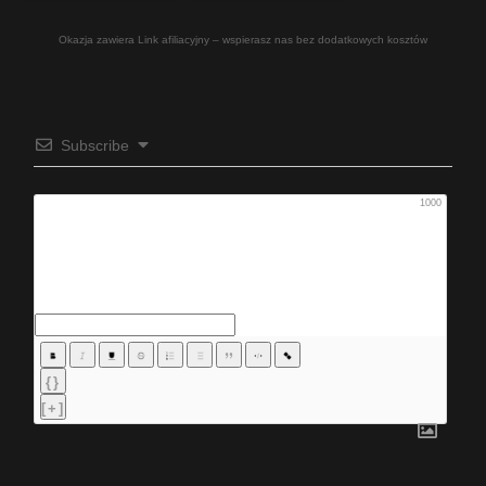
Okazja zawiera Link afiliacyjny – wspierasz nas bez dodatkowych kosztów
Subscribe
1000
{}
[+]