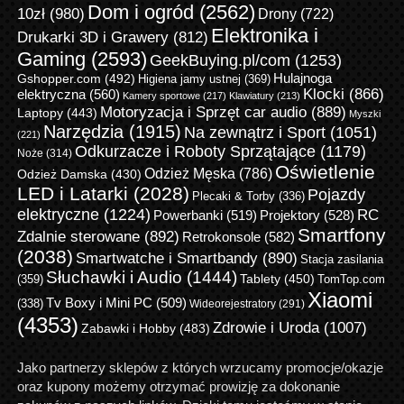
Dom i ogród
(2562)
10zł
(980)
Drony
(722)
Elektronika i
Drukarki 3D i Grawery
(812)
Gaming
(2593)
GeekBuying.pl/com
(1253)
Gshopper.com
(492)
Hulajnoga
Higiena jamy ustnej
(369)
Klocki
(866)
elektryczna
(560)
Kamery sportowe
(217)
Klawiatury
(213)
Motoryzacja i Sprzęt car audio
(889)
Laptopy
(443)
Myszki
Narzędzia
(1915)
Na zewnątrz i Sport
(1051)
(221)
Odkurzacze i Roboty Sprzątające
(1179)
Noże
(314)
Oświetlenie
Odzież Męska
(786)
Odzież Damska
(430)
LED i Latarki
(2028)
Pojazdy
Plecaki & Torby
(336)
elektryczne
(1224)
RC
Powerbanki
(519)
Projektory
(528)
Smartfony
Zdalnie sterowane
(892)
Retrokonsole
(582)
(2038)
Smartwatche i Smartbandy
(890)
Stacja zasilania
Słuchawki i Audio
(1444)
Tablety
(450)
(359)
TomTop.com
Xiaomi
Tv Boxy i Mini PC
(509)
(338)
Wideorejestratory
(291)
(4353)
Zdrowie i Uroda
(1007)
Zabawki i Hobby
(483)
Jako partnerzy sklepów z których wrzucamy promocje/okazje
oraz kupony możemy otrzymać prowizję za dokonanie