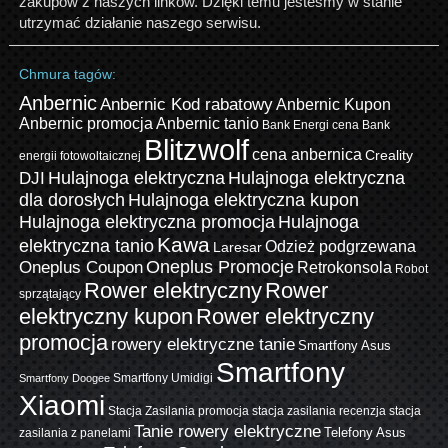
zakupów z naszych linków. Dzięki temu jesteśmy w stanie
utrzymać działanie naszego serwisu.
Chmura tagów:
Anbernic
Anbernic Kod rabatowy
Anbernic Kupon
Anbernic promocja
Anbernic tanio
Bank Energi cena
Bank
Blitzwolf
cena anbernica
Creality
energii fotowoltaicznej
Hulajnoga elektryczna
Hulajnoga elektryczna
DJI
dla dorosłych
Hulajnoga elektryczna kupon
Hulajnoga elektryczna promocja
Hulajnoga
Kawa
elektryczna tanio
Odzież podgrzewana
Laresar
Oneplus Promocje
Oneplus Coupon
Retrokonsola
Robot
Rower elektryczny
Rower
sprzątający
elektryczny kupon
Rower elektryczny
promocja
rowery elektryczne tanie
Smartfony Asus
Smartfony
Smartfony Umidigi
Smartfony Doogee
Xiaomi
Stacja Zasilania promocja
stacja zasilania recenzja
stacja
Tanie rowery elektryczne
zasilania z panelami
Telefony Asus