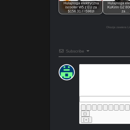
Hulajnoga elektryczna
Hulajnoga ele
iscooter W5 z EU za
KuKirin G2 8
$156.31 / ~598zł
za…
Okazja zawiera Li
Subscribe
{}
[+]