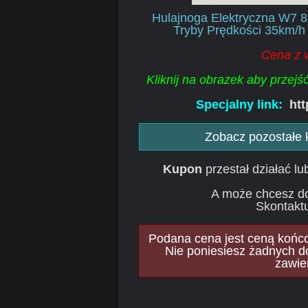
Hulajnoga Elektryczna W7 8
Tryby Prędkości 35km/h
Cena z 
Kliknij na obrazek aby przej
Specjalny link:
htt
Zobacz pozostałe
Kupon
przestał działać l
A może chcesz d
Skontaktu
Podana cena jest ceną końcow
Nie poniesiesz żadnych d
zawie