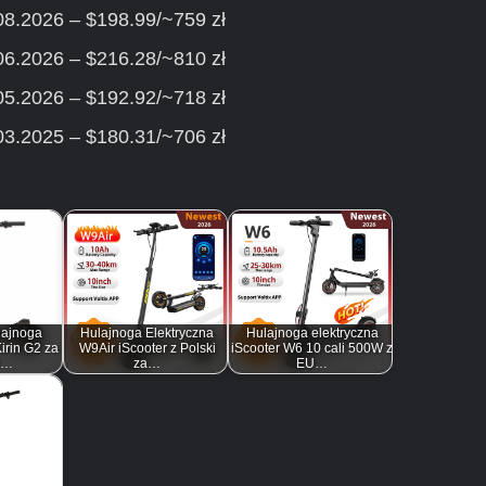
08.2026 – $198.99/~759 zł
06.2026 – $216.28/~810 zł
05.2026 – $192.92/~718 zł
03.2025 – $180.31/~706 zł
lajnoga
Hulajnoga Elektryczna
Hulajnoga elektryczna
irin G2 za
W9Air iScooter z Polski
iScooter W6 10 cali 500W z
9…
za…
EU…