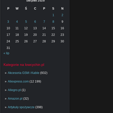
P
W
Ś
C
P
S
N
1
2
3
4
5
6
7
8
9
10
11
12
13
14
15
16
17
18
19
20
21
22
23
24
25
26
27
28
29
30
31
« lip
Kategorie na lowcychin.pl
Akcesoria GSM i Kable
(932)
Aliexpress.com
(12 199)
Allegro.pl
(1)
Amazon.pl
(32)
Artykuły spożywcze
(398)