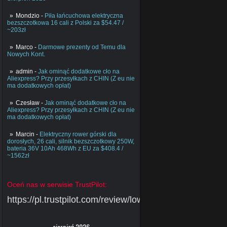
Mondzio
-
Piła łańcuchowa elektryczna
bezszczotkowa 16 cali z Polski za $54.47 /
~203zł
Marco
-
Darmowe prezenty od Temu dla
Nowych Kont.
admin
-
Jak ominąć dodatkowe cło na
Aliexpress? Przy przesyłkach z CHIN (Z eu nie
ma dodatkowych opłat)
Czesław
-
Jak ominąć dodatkowe cło na
Aliexpress? Przy przesyłkach z CHIN (Z eu nie
ma dodatkowych opłat)
Marcin
-
Elektryczny rower górski dla
dorosłych, 26 cali, silnik bezszczotkowy 250W,
bateria 36V 10Ah 468Wh z EU za $408.4 /
~1562zł
Oceń nas w serwisie TrustPilot:
https://pl.trustpilot.com/review/lowcychin.pl
sierpień 2026