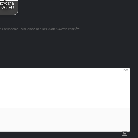
ktryczna
00W z EU
nk afiliacyjny – wspierasz nas bez dodatkowych kosztów
1000