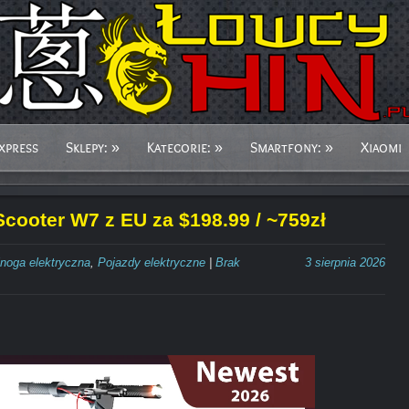
xpress
Sklepy:
»
Kategorie:
»
Smartfony:
»
Xiaomi
Scooter W7 z EU za $198.99 / ~759zł
jnoga elektryczna
,
Pojazdy elektryczne
|
Brak
3 sierpnia 2026