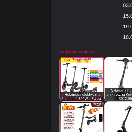
03.
15.
19.
18.
Podobne produkty:
Składana hu
Hulajnoga elektryczna
elektryczna KuK
iScooter i9 350W z EU za…
$512.9