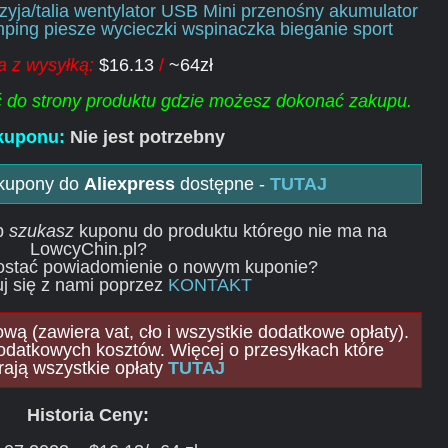
yja/talia wentylator USB Mini przenośny akumulator
ping piesze wycieczki wspinaczka bieganie sport
 z wysyłką:
$16.13
/
~64zł
ść do strony produktu gdzie możesz dokonać zakupu.
kuponu:
Nie jest potrzebny
 kupony do
Aliexpress
dostępne -
TUTAJ
ub
szukasz
kuponu do produktu którego nie ma na
LowcyChin.pl?
ostać powiadomienie o nowym kuponie?
j się z nami poprzez
KONTAKT
ą (zawiera vat, cło i wszystkie dodatkowe opłaty).
odatkowych kosztów. Więcej o przesyłkach które
rają wszystkie opłaty
TUTAJ
Historia Ceny: