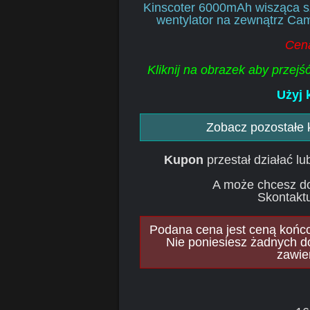
Kinscoter 6000mAh wisząca sz
wentylator na zewnątrz Cam
Cena
Kliknij na obrazek aby przej
Użyj 
Zobacz pozostałe
Kupon
przestał działać l
A może chcesz d
Skontaktu
Podana cena jest ceną końcow
Nie poniesiesz żadnych d
zawie