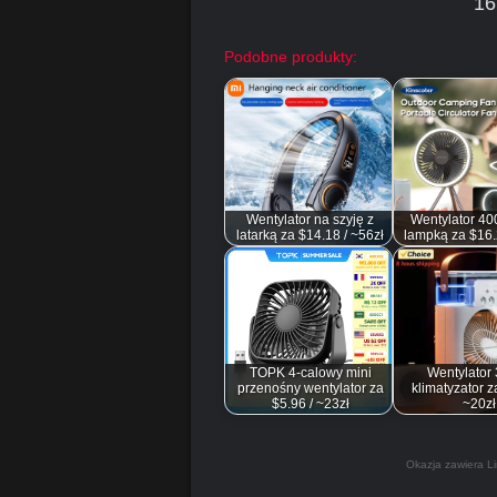
16
Podobne produkty:
Wentylator na szyję z
Wentylator 4
latarką za $14.18 / ~56zł
lampką za $16.
TOPK 4-calowy mini
Wentylator 
przenośny wentylator za
klimatyzator z
$5.96 / ~23zł
~20zł
Okazja zawiera Li