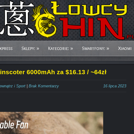
xpress
Sklepy:
»
Kategorie:
»
Smartfony:
»
Xiaomi
inscoter 6000mAh za $16.13 / ~64zł
ewnątrz i Sport
|
Brak Komentarzy
16 lipca 2023