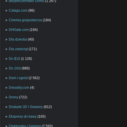
Bezpieczeństwo Domu
(1 267)
Cafago.com
(96)
Chemia gospodarcza
(184)
DHGate.com
(194)
Dla dziecka
(40)
Dla zwierząt
(171)
Do $10
(1 126)
Do 10zł
(980)
Dom i ogród
(2 562)
Dresslily.com
(4)
Drony
(722)
Drukarki 3D i Grawery
(812)
Ekspresy do kawy
(165)
Elektronika i Gaming
(2 593)