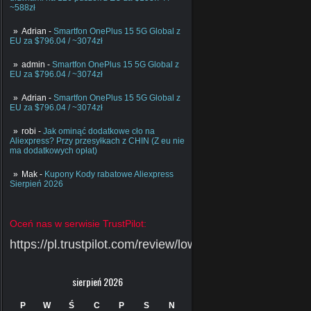
~588zł
Adrian
-
Smartfon OnePlus 15 5G Global z
EU za $796.04 / ~3074zł
admin
-
Smartfon OnePlus 15 5G Global z
EU za $796.04 / ~3074zł
Adrian
-
Smartfon OnePlus 15 5G Global z
EU za $796.04 / ~3074zł
robi
-
Jak ominąć dodatkowe cło na
Aliexpress? Przy przesyłkach z CHIN (Z eu nie
ma dodatkowych opłat)
Mak
-
Kupony Kody rabatowe Aliexpress
Sierpień 2026
Oceń nas w serwisie TrustPilot:
https://pl.trustpilot.com/review/lowcychin.pl
sierpień 2026
P
W
Ś
C
P
S
N