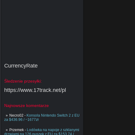
CurrencyRate
Śledzenie przesyłki:
https://www.17track.net/pl
Najnowsze komentarze
Necro02
-
Konsola Nintendo Switch 2 z EU
za $436.96 / ~1677zł
Przemek
-
Lodówka na napoje z szklanymi
drzwiami na 126 puszek z EU za $153.74 /