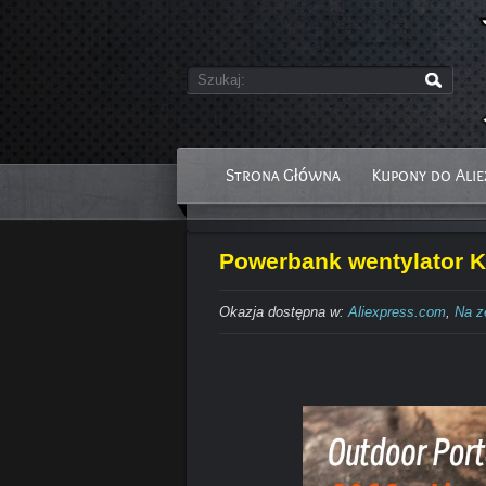
Strona Główna
Kupony do Alie
Powerbank wentylator K
Okazja dostępna w:
Aliexpress.com
,
Na z