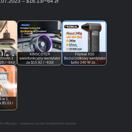
.07.2023 – $16.13/~64 zł
KINSCOTER
Fiizreal X50
000mAh z
wielofunkcyjny wentylator
Bezszczotkowy wentylator
29 / ~64zł
za $15.92 / ~63zł
turbo 240 W za…
3 w 1,
a $5.03 /
nk afiliacyjny – wspierasz nas bez dodatkowych kosztów