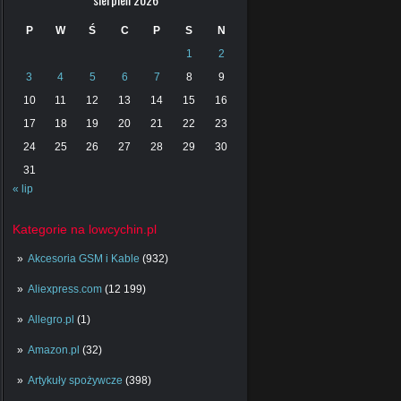
P
W
Ś
C
P
S
N
1
2
3
4
5
6
7
8
9
10
11
12
13
14
15
16
17
18
19
20
21
22
23
24
25
26
27
28
29
30
31
« lip
Kategorie na lowcychin.pl
Akcesoria GSM i Kable
(932)
Aliexpress.com
(12 199)
Allegro.pl
(1)
Amazon.pl
(32)
Artykuły spożywcze
(398)