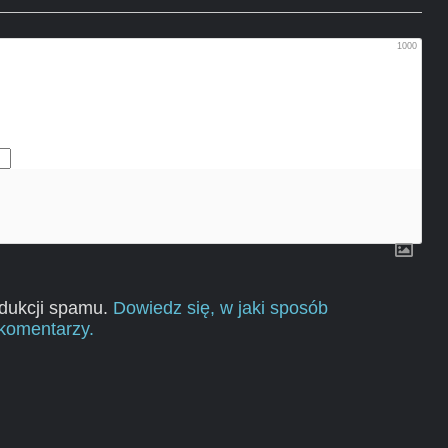
1000
edukcji spamu.
Dowiedz się, w jaki sposób
komentarzy.