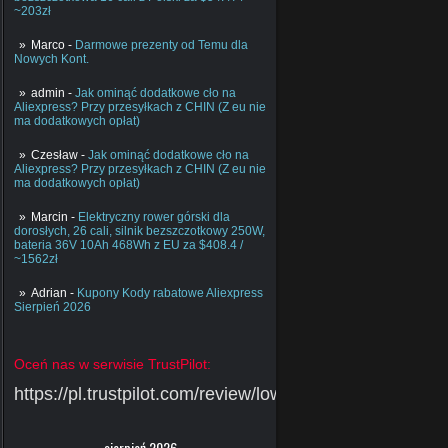
~203zł
Marco
-
Darmowe prezenty od Temu dla
Nowych Kont.
admin
-
Jak ominąć dodatkowe cło na
Aliexpress? Przy przesyłkach z CHIN (Z eu nie
ma dodatkowych opłat)
Czesław
-
Jak ominąć dodatkowe cło na
Aliexpress? Przy przesyłkach z CHIN (Z eu nie
ma dodatkowych opłat)
Marcin
-
Elektryczny rower górski dla
dorosłych, 26 cali, silnik bezszczotkowy 250W,
bateria 36V 10Ah 468Wh z EU za $408.4 /
~1562zł
Adrian
-
Kupony Kody rabatowe Aliexpress
Sierpień 2026
Oceń nas w serwisie TrustPilot:
https://pl.trustpilot.com/review/lowcychin.pl
sierpień 2026