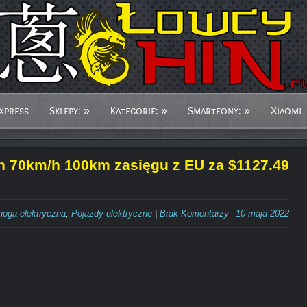
xpress
Sklepy:
»
Kategorie:
»
Smartfony:
»
Xiaomi
 70km/h 100km zasięgu z EU za $1127.49
noga elektryczna
,
Pojazdy elektryczne
|
Brak Komentarzy
10 maja 2022