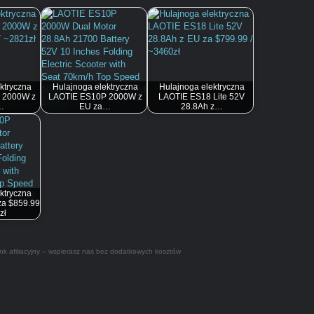
ktryczna
Hulajnoga elektryczna
Hulajnoga elektryczna
 2000W z
LAOTIE ES10P 2000W z
LAOTIE ES18 Lite 52V
…
EU za…
28.8Ah z…
ktryczna
a $859.99
zł
nk afiliacyjny – wspierasz nas bez dodatkowych kosztów