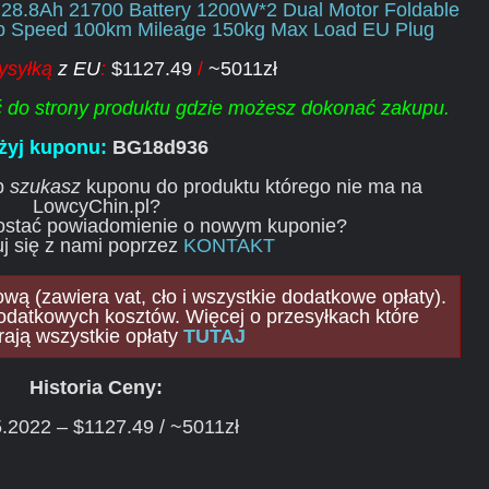
 28.8Ah 21700 Battery 1200W*2 Dual Motor Foldable
op Speed 100km Mileage 150kg Max Load EU Plug
ysyłką
z EU
:
$1127.49
/
~5011zł
ść do strony produktu gdzie możesz dokonać zakupu.
żyj kuponu:
BG18d936
ub
szukasz
kuponu do produktu którego nie ma na
LowcyChin.pl?
ostać powiadomienie o nowym kuponie?
j się z nami poprzez
KONTAKT
ą (zawiera vat, cło i wszystkie dodatkowe opłaty).
odatkowych kosztów. Więcej o przesyłkach które
rają wszystkie opłaty
TUTAJ
Historia Ceny:
.2022 – $1127.49 / ~5011zł