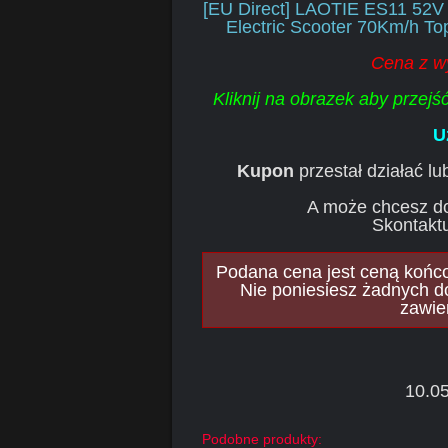
[EU Direct] LAOTIE ES11 52V
Electric Scooter 70Km/h T
Cena z w
Kliknij na obrazek aby przej
U
Kupon
przestał działać l
A może chcesz d
Skontaktu
Podana cena jest ceną końcow
Nie poniesiesz żadnych d
zawie
10.05
Podobne produkty: