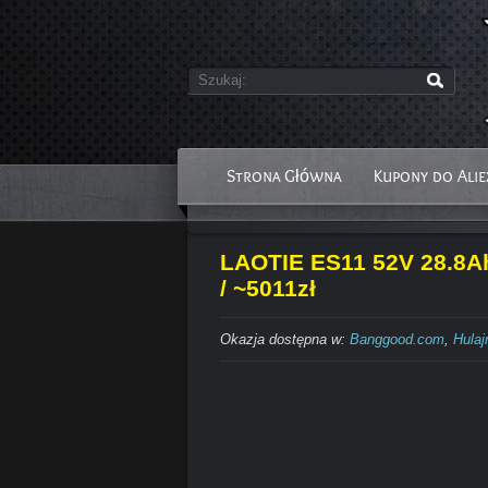
Strona Główna
Kupony do Alie
LAOTIE ES11 52V 28.8Ah
/ ~5011zł
Okazja dostępna w:
Banggood.com
,
Hulaj