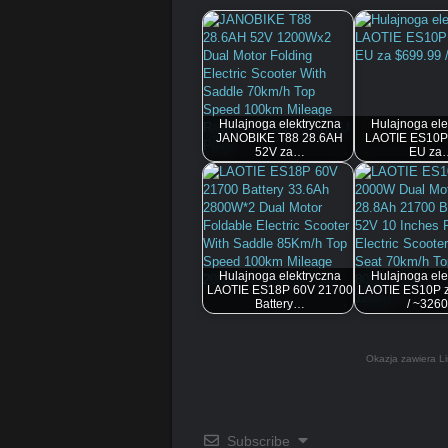
Hulajnoga elektryczna
Hulajnoga ele
JANOBIKE T88 28.6AH
LAOTIE ES10P
52V za…
EU za
Hulajnoga elektryczna
Hulajnoga ele
LAOTIE ES18P 60V 21700
LAOTIE ES10P z
Battery…
/ ~3260
Okazja zawiera Li
Subscribe