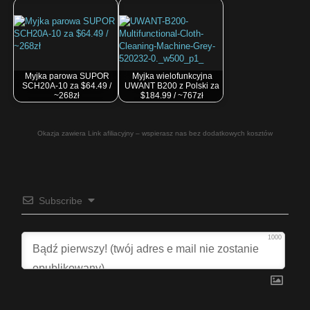
Myjka parowa SUPOR
Myjka wielofunkcyjna
SCH20A-10 za $64.49 /
UWANT B200 z Polski za
~268zł
$184.99 / ~767zł
Okazja zawiera Link afiliacyjny – wspierasz nas bez dodatkowych kosztów
Subscribe
1000