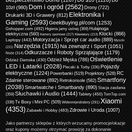
Do $10
(1126)
Do
Dom i ogród
(2562)
10zł
(980)
Drony
(722)
Elektronika i
Drukarki 3D i Grawery
(812)
Gaming
(2593)
GeekBuying.pl/com
(1253)
Gshopper.com
(492)
Hulajnoga
Higiena jamy ustnej
(369)
Klocki
(866)
elektryczna
(560)
Kamery sportowe
(217)
Klawiatury
(213)
Motoryzacja i Sprzęt car audio
(889)
Laptopy
(443)
Myszki
Narzędzia
(1915)
Na zewnątrz i Sport
(1051)
(221)
Odkurzacze i Roboty Sprzątające
(1179)
Noże
(314)
Oświetlenie
Odzież Męska
(786)
Odzież Damska
(430)
LED i Latarki
(2028)
Pojazdy
Plecaki & Torby
(336)
elektryczne
(1224)
RC
Powerbanki
(519)
Projektory
(528)
Smartfony
Zdalnie sterowane
(892)
Retrokonsole
(582)
(2038)
Smartwatche i Smartbandy
(890)
Stacja zasilania
Słuchawki i Audio
(1444)
Tablety
(450)
(359)
TomTop.com
Xiaomi
Tv Boxy i Mini PC
(509)
(338)
Wideorejestratory
(291)
(4353)
Zdrowie i Uroda
(1007)
Zabawki i Hobby
(483)
Jako partnerzy sklepów z których wrzucamy promocje/okazje
oraz kupony możemy otrzymać prowizję za dokonanie