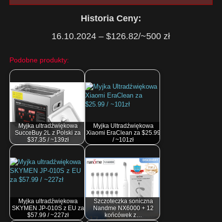
Historia Ceny:
16.10.2024 – $126.82/~500 zł
Podobne produkty:
Myjka ultradźwiękowa
Myjka Ultradźwiękowa
SucceBuy 2L z Polski za
Xiaomi EraClean za $25.99
$37.35 / ~139zł
/ ~101zł
Myjka ultradźwiękowa
Szczoteczka soniczna
SKYMEN JP-010S z EU za
Nandme NX6000 + 12
$57.99 / ~227zł
końcówek z…