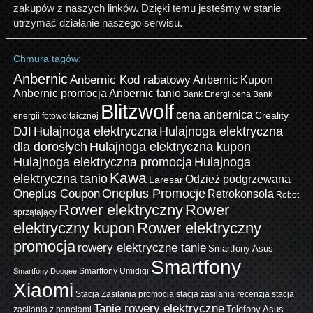
zakupów z naszych linków. Dzięki temu jesteśmy w stanie
utrzymać działanie naszego serwisu.
Chmura tagów:
Anbernic
Anbernic Kod rabatowy
Anbernic Kupon
Anbernic promocja
Anbernic tanio
Bank Energi cena
Bank
Blitzwolf
cena anbernica
Creality
energii fotowoltaicznej
Hulajnoga elektryczna
Hulajnoga elektryczna
DJI
dla dorosłych
Hulajnoga elektryczna kupon
Hulajnoga elektryczna promocja
Hulajnoga
Kawa
elektryczna tanio
Odzież podgrzewana
Laresar
Oneplus Promocje
Oneplus Coupon
Retrokonsola
Robot
Rower elektryczny
Rower
sprzątający
elektryczny kupon
Rower elektryczny
promocja
rowery elektryczne tanie
Smartfony Asus
Smartfony
Smartfony Umidigi
Smartfony Doogee
Xiaomi
Stacja Zasilania promocja
stacja zasilania recenzja
stacja
Tanie rowery elektryczne
zasilania z panelami
Telefony Asus