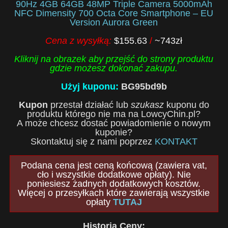
90Hz 4GB 64GB 48MP Triple Camera 5000mAh
NFC Dimensity 700 Octa Core Smartphone – EU
Version Aurora Green
Cena z wysyłką:
$155.63
/
~743zł
Kliknij na obrazek aby przejść do strony produktu
gdzie możesz dokonać zakupu.
Użyj kuponu:
BG95bd9b
Kupon
przestał działać lub
szukasz
kuponu do
produktu którego nie ma na LowcyChin.pl?
A może chcesz dostać powiadomienie o nowym
kuponie?
Skontaktuj się z nami poprzez
KONTAKT
Podana cena jest ceną końcową (zawiera vat,
cło i wszystkie dodatkowe opłaty). Nie
poniesiesz żadnych dodatkowych kosztów.
Więcej o przesyłkach które zawierają wszystkie
opłaty
TUTAJ
Historia Ceny: