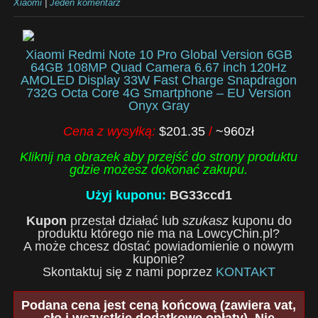
Xiaomi
|
Jeden komentarz
Xiaomi Redmi Note 10 Pro Global Version 6GB
64GB 108MP Quad Camera 6.67 inch 120Hz
AMOLED Display 33W Fast Charge Snapdragon
732G Octa Core 4G Smartphone – EU Version
Onyx Gray
Cena z wysyłką:
$201.35
/
~960zł
Kliknij na obrazek aby przejść do strony produktu
gdzie możesz dokonać zakupu.
Użyj kuponu:
BG33ccd1
Kupon
przestał działać lub
szukasz
kuponu do
produktu którego nie ma na LowcyChin.pl?
A może chcesz dostać powiadomienie o nowym
kuponie?
Skontaktuj się z nami poprzez
KONTAKT
Podana cena jest ceną końcową (zawiera vat,