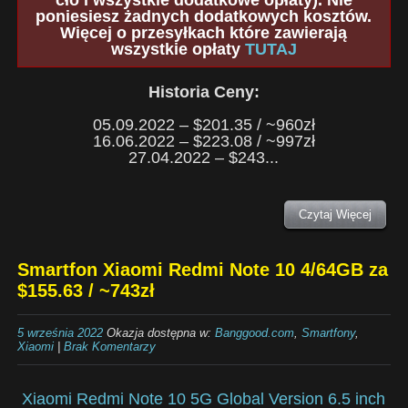
cło i wszystkie dodatkowe opłaty). Nie
poniesiesz żadnych dodatkowych kosztów.
Więcej o przesyłkach które zawierają
wszystkie opłaty
TUTAJ
Historia Ceny:
05.09.2022 – $201.35 / ~960zł
16.06.2022 – $223.08 / ~997zł
27.04.2022 – $243...
Czytaj Więcej
Smartfon Xiaomi Redmi Note 10 4/64GB za
$155.63 / ~743zł
5 września 2022
Okazja dostępna w:
Banggood.com
,
Smartfony
,
Xiaomi
|
Brak Komentarzy
Xiaomi Redmi Note 10 5G Global Version 6.5 inch