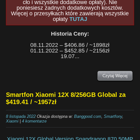
cło i wszystkie dodatkowe opłaty). Nie
poniesiesz żadnych dodatkowych kosztów.
Więcej o przesyłkach które zawierają wszystkie
opłaty
TUTAJ
Historia Ceny:
08.11.2022 – $406.86 / ~1898zł
01.11.2022 – $452.85 / ~2156zł
19.07...
Czytaj Więcej
Smartfon Xiaomi 12X 8/256GB Global za
$419.41 / ~1957zł
8 listopada 2022
Okazja dostępna w:
Banggood.com
,
Smartfony
,
Xiaomi
|
4 komentarze
Xiaomi 12X Global Version Snapdragon 870 50MP