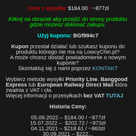
Cena z wysyłką:
$184.00
/
~877zł
Kliknij na obrazek aby przejść do strony produktu
gdzie możesz dokonać zakupu.
Użyj kuponu:
BGf994c7
Kupon
przestał działać lub
szukasz
kuponu do
produktu którego nie ma na LowcyChin.pl?
A może chcesz dostać powiadomienie o nowym
kuponie?
Skontaktuj się z nami poprzez
KONTAKT
Wybierz metodę wysyłki
Priority Line
,
Banggood
Express
lub
European Railway Direct Mail
która
zwalnia z VAT i cła.
Więcej informacji o przesyłkach
bez VAT
TUTAJ
Historia Ceny:
05.09.2022 – $184.00 / ~877zł
15.07.2022 – $202.72 / ~973zł
04.11.2021 – $218.61 / ~863zł
30.09.2021 – $222...