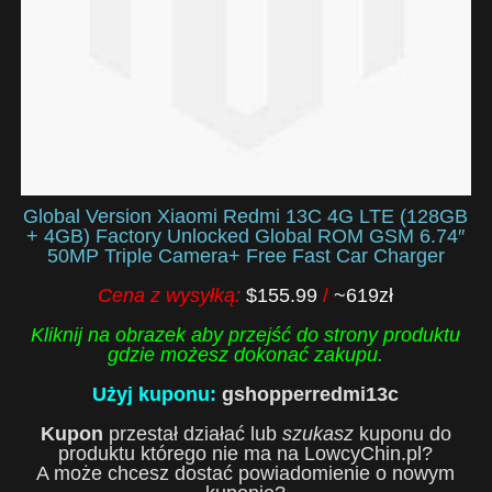
Global Version Xiaomi Redmi 13C 4G LTE (128GB
+ 4GB) Factory Unlocked Global ROM GSM 6.74″
50MP Triple Camera+ Free Fast Car Charger
Cena z wysyłką:
$155.99
/
~619zł
Kliknij na obrazek aby przejść do strony produktu
gdzie możesz dokonać zakupu.
Użyj kuponu:
gshopperredmi13c
Kupon
przestał działać lub
szukasz
kuponu do
produktu którego nie ma na LowcyChin.pl?
A może chcesz dostać powiadomienie o nowym