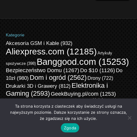
Kategorie
Akcesoria GSM i Kable
(932)
Aliexpress.com
(12185)
Artykuły
Banggood.com
(15253)
spożywcze
(398)
Bezpieczeństwo Domu
(1267)
Do $10
(1126)
Do
Dom i ogród
(2562)
10zł
(980)
Drony
(722)
Elektronika i
Drukarki 3D i Grawery
(812)
Gaming
(2593)
GeekBuying.pl/com
(1253)
Gshopper.com
(492)
Hulajnoga
Higiena jamy ustnej
(369)
Klocki
(861)
elektryczna
(560)
Ta strona korzysta z ciasteczek aby świadczyć usługi na
Kamery sportowe
(217)
Klawiatury
(213)
Motoryzacja i Sprzęt car audio
(887)
Laptopy
(443)
najwyższym poziomie. Dalsze korzystanie ze strony oznacza,
Myszki
Narzędzia
(1914)
Na zewnątrz i Sport
(1051)
że zgadzasz się na ich użycie.
(221)
Odkurzacze i Roboty Sprzątające
(1179)
Noże
(314)
Zgoda
Oświetlenie
Odzież Męska
(786)
Odzież Damska
(430)