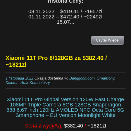
Historia Ceny:
08.11.2022 – $419.41 / ~1957zł
01.11.2022 – $472.40 / ~2249zł
15.07...
Czytaj Więcej
Xiaomi 11T Pro 8/128GB za $382.40 /
~1821zł
1 listopada 2022
Okazja dostępna w:
Banggood.com
,
Smartfony
,
Xiaomi
|
Brak Komentarzy
Xiaomi 11T Pro Global Version 120W Fast Charge
108MP Triple Camera 8GB 128GB Snapdragon
888 6.67 inch 120Hz AMOLED NFC Octa Core 5G
Smartphone – EU Version Moonlight White
Cena z wysyłką:
$382.40
/
~1821zł