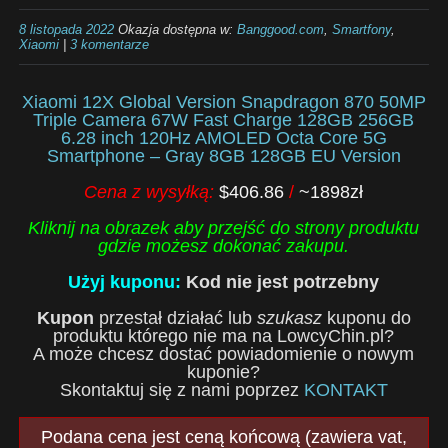
8 listopada 2022
Okazja dostępna w:
Banggood.com
,
Smartfony
,
Xiaomi
|
3 komentarze
Xiaomi 12X Global Version Snapdragon 870 50MP
Triple Camera 67W Fast Charge 128GB 256GB
6.28 inch 120Hz AMOLED Octa Core 5G
Smartphone – Gray 8GB 128GB EU Version
Cena z wysyłką:
$406.86
/
~1898zł
Kliknij na obrazek aby przejść do strony produktu
gdzie możesz dokonać zakupu.
Użyj kuponu:
Kod nie jest potrzebny
Kupon
przestał działać lub
szukasz
kuponu do
produktu którego nie ma na LowcyChin.pl?
A może chcesz dostać powiadomienie o nowym
kuponie?
Skontaktuj się z nami poprzez
KONTAKT
Podana cena jest ceną końcową (zawiera vat,