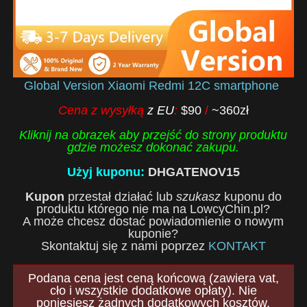
Global Version Xiaomi Redmi 12C smartphone
Cena z wysyłką
z EU
:
$90
/
~360zł
Kliknij na obrazek aby przejść do strony produktu
gdzie możesz dokonać zakupu.
Użyj kuponu:
DHGATENOV15
Kupon
przestał działać lub
szukasz
kuponu do
produktu którego nie ma na LowcyChin.pl?
A może chcesz dostać powiadomienie o nowym
kuponie?
Skontaktuj się z nami poprzez
KONTAKT
Podana cena jest ceną końcową (zawiera vat,
cło i wszystkie dodatkowe opłaty). Nie
poniesiesz żadnych dodatkowych kosztów.