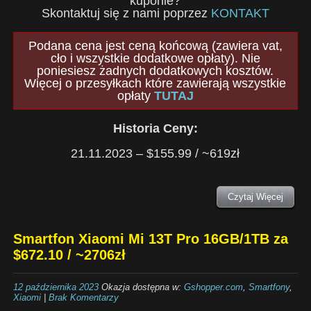
kuponie?
Skontaktuj się z nami poprzez
KONTAKT
Podana cena jest ceną końcową (zawiera vat,
cło i wszystkie dodatkowe opłaty). Nie
poniesiesz żadnych dodatkowych kosztów.
Więcej o przesyłkach które zawierają wszystkie
opłaty
TUTAJ
Historia Ceny:
21.11.2023 – $155.99 / ~619zł
Czytaj Więcej
Smartfon Xiaomi Mi 13T Pro 16GB/1TB za
$672.10 / ~2706zł
12 października 2023
Okazja dostępna w:
Gshopper.com
,
Smartfony
,
Xiaomi
|
Brak Komentarzy