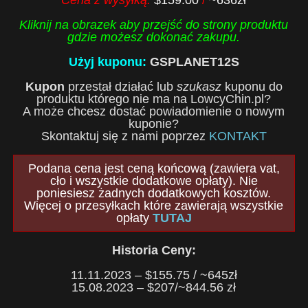
Cena z wysyłką:
$159.00
/
~636zł
Kliknij na obrazek aby przejść do strony produktu
gdzie możesz dokonać zakupu.
Użyj kuponu:
GSPLANET12S
Kupon
przestał działać lub
szukasz
kuponu do
produktu którego nie ma na LowcyChin.pl?
A może chcesz dostać powiadomienie o nowym
kuponie?
Skontaktuj się z nami poprzez
KONTAKT
Podana cena jest ceną końcową (zawiera vat,
cło i wszystkie dodatkowe opłaty). Nie
poniesiesz żadnych dodatkowych kosztów.
Więcej o przesyłkach które zawierają wszystkie
opłaty
TUTAJ
Historia Ceny:
11.11.2023 – $155.75 / ~645zł
15.08.2023 – $207/~844.56 zł