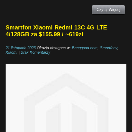
Czytaj Więcej
Smartfon Xiaomi Redmi 13C 4G LTE
4/128GB za $155.99 / ~619zł
21 listopada 2023
Okazja dostępna w:
Banggood.com
,
Smartfony
,
Xiaomi
|
Brak Komentarzy