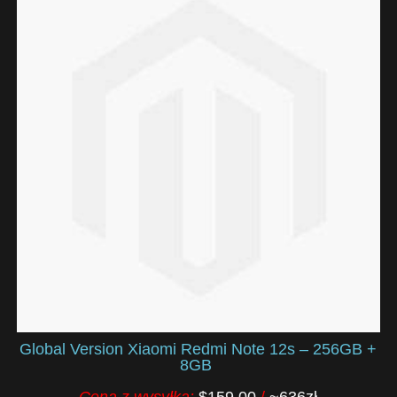
Global Version Xiaomi Redmi Note 12s – 256GB +
8GB