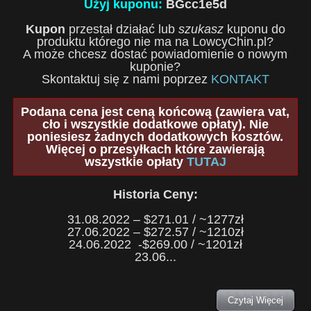
Użyj kuponu:
BGcc1e5d
Kupon
przestał działać lub
szukasz
kuponu do
produktu którego nie ma na LowcyChin.pl?
A może chcesz dostać powiadomienie o nowym
kuponie?
Skontaktuj się z nami poprzez
KONTAKT
Podana cena jest ceną końcową (zawiera vat,
cło i wszystkie dodatkowe opłaty). Nie
poniesiesz żadnych dodatkowych kosztów.
Więcej o przesyłkach które zawierają
wszystkie opłaty
TUTAJ
Historia Ceny:
31.08.2022 – $271.01 / ~1277zł
27.06.2022 – $272.57 / ~1210zł
24.06.2022 -$269.00 / ~1201zł
23.06...
Czytaj Więcej