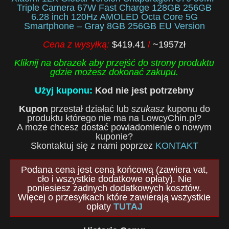
Triple Camera 67W Fast Charge 128GB 256GB
6.28 inch 120Hz AMOLED Octa Core 5G
Smartphone – Gray 8GB 256GB EU Version
Cena z wysyłką:
$419.41
/
~1957zł
Kliknij na obrazek aby przejść do strony produktu
gdzie możesz dokonać zakupu.
Użyj kuponu:
Kod nie jest potrzebny
Kupon
przestał działać lub
szukasz
kuponu do
produktu którego nie ma na LowcyChin.pl?
A może chcesz dostać powiadomienie o nowym
kuponie?
Skontaktuj się z nami poprzez
KONTAKT
Podana cena jest ceną końcową (zawiera vat,
cło i wszystkie dodatkowe opłaty). Nie
poniesiesz żadnych dodatkowych kosztów.
Więcej o przesyłkach które zawierają wszystkie
opłaty
TUTAJ