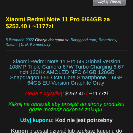
Czytaj Więcej
Xiaomi Redmi Note 11 Pro 6/64GB za
$252.40 / ~1177zł
8 listopada 2022
Okazja dostępna w:
Banggood.com
,
Smartfony
,
Xiaomi
|
Brak Komentarzy
Xiaomi Redmi Note 11 Pro 5G Global Version
108MP Triple Camera 67W Turbo Charging 6.67
inch 120Hz AMOLED NFC 64GB 128GB
Snapdragon 695 Octa Core Smartphone – 6GB
64GB EU Version Graphite Gray
Cena z wysyłką:
$252.40
/
~1177zł
Kliknij na obrazek aby przejść do strony produktu
gdzie możesz dokonać zakupu.
Użyj kuponu:
Kod nie jest potrzebny
Kupon
przestał działać lub
szukasz
kuponu do