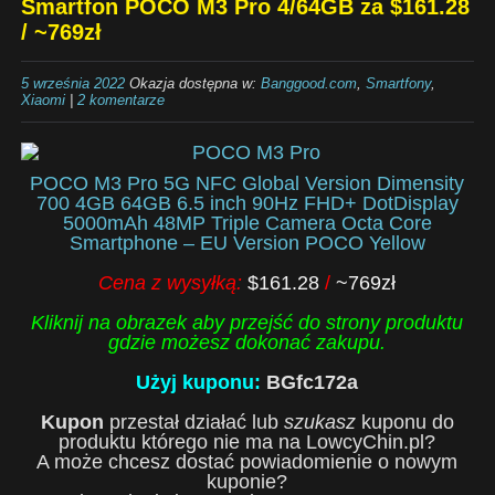
Smartfon POCO M3 Pro 4/64GB za $161.28
/ ~769zł
5 września 2022
Okazja dostępna w:
Banggood.com
,
Smartfony
,
Xiaomi
|
2 komentarze
POCO M3 Pro 5G NFC Global Version Dimensity
700 4GB 64GB 6.5 inch 90Hz FHD+ DotDisplay
5000mAh 48MP Triple Camera Octa Core
Smartphone – EU Version POCO Yellow
Cena z wysyłką:
$161.28
/
~769zł
Kliknij na obrazek aby przejść do strony produktu
gdzie możesz dokonać zakupu.
Użyj kuponu:
BGfc172a
Kupon
przestał działać lub
szukasz
kuponu do
produktu którego nie ma na LowcyChin.pl?
A może chcesz dostać powiadomienie o nowym
kuponie?