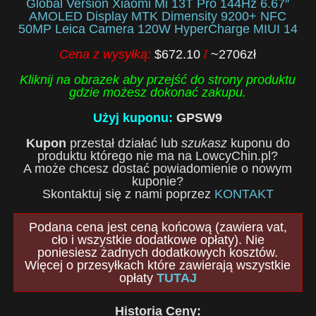
Global Version Xiaomi Mi 13T Pro 144Hz 6.67″
AMOLED Display MTK Dimensity 9200+ NFC
50MP Leica Camera 120W HyperCharge MIUI 14
Cena z wysyłką:
$672.10
/
~2706zł
Kliknij na obrazek aby przejść do strony produktu
gdzie możesz dokonać zakupu.
Użyj kuponu:
GPSW9
Kupon
przestał działać lub
szukasz
kuponu do
produktu którego nie ma na LowcyChin.pl?
A może chcesz dostać powiadomienie o nowym
kuponie?
Skontaktuj się z nami poprzez
KONTAKT
Podana cena jest ceną końcową (zawiera vat,
cło i wszystkie dodatkowe opłaty). Nie
poniesiesz żadnych dodatkowych kosztów.
Więcej o przesyłkach które zawierają wszystkie
opłaty
TUTAJ
Historia Ceny: