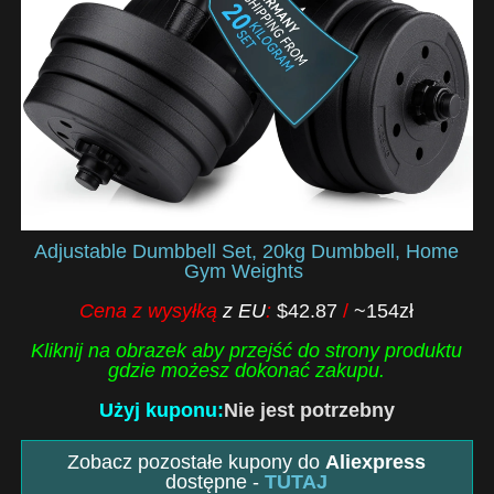
Adjustable Dumbbell Set, 20kg Dumbbell, Home
Gym Weights
Cena z wysyłką
z EU
:
$
4
2
.
8
7
/
~154zł
Kliknij na obrazek aby przejść do strony produktu
gdzie możesz dokonać zakupu.
Użyj kuponu:
Nie jest potrzebny
Zobacz pozostałe kupony do
Aliexpress
dostępne -
TUTAJ