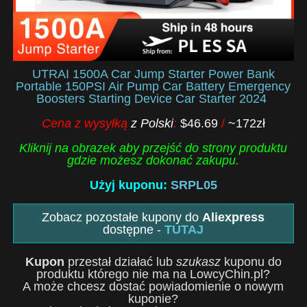
UTRAI 1500A Car Jump Starter Power Bank
Portable 150PSI Air Pump Car Battery Emergency
Boosters Starting Device Car Starter 2024
Cena z wysyłką
z Polski
:
$46.69
/
~172zł
Kliknij na obrazek aby przejść do strony produktu
gdzie możesz dokonać zakupu.
Użyj kuponu:
SRPL05
Zobacz pozostałe kupony do
Aliexpress
dostępne -
TUTAJ
Kupon
przestał działać lub
szukasz
kuponu do
produktu którego nie ma na LowcyChin.pl?
A może chcesz dostać powiadomienie o nowym
kuponie?