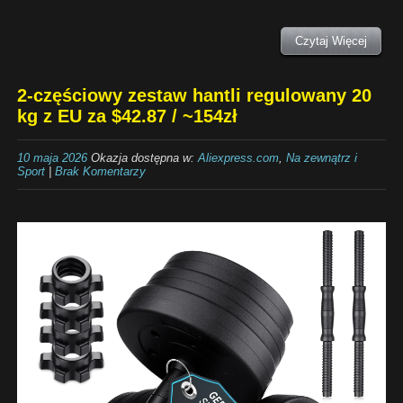
Czytaj Więcej
2-częściowy zestaw hantli regulowany 20
kg z EU za $42.87 / ~154zł
10 maja 2026
Okazja dostępna w:
Aliexpress.com
,
Na zewnątrz i
Sport
|
Brak Komentarzy