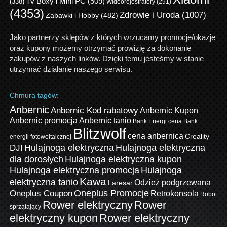
Tv Boxy i Mini PC
(509)
(338)
Wideorejestratory
(291)
(4353)
Zdrowie i Uroda
(1007)
Zabawki i Hobby
(482)
Jako partnerzy sklepów z których wrzucamy promocje/okazje
oraz kupony możemy otrzymać prowizję za dokonanie
zakupów z naszych linków. Dzięki temu jesteśmy w stanie
utrzymać działanie naszego serwisu.
Chmura tagów:
Anbernic
Anbernic Kod rabatowy
Anbernic Kupon
Anbernic promocja
Anbernic tanio
Bank Energi cena
Bank
Blitzwolf
cena anbernica
Creality
energii fotowoltaicznej
Hulajnoga elektryczna
Hulajnoga elektryczna
DJI
dla dorosłych
Hulajnoga elektryczna kupon
Hulajnoga elektryczna promocja
Hulajnoga
Kawa
elektryczna tanio
Odzież podgrzewana
Laresar
Oneplus Promocje
Oneplus Coupon
Retrokonsola
Robot
Rower elektryczny
Rower
sprzątający
elektryczny kupon
Rower elektryczny