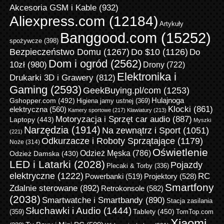
Akcesoria GSM i Kable
(932)
Aliexpress.com
(12184)
Artykuły
Banggood.com
(15252)
spożywcze
(398)
Bezpieczeństwo Domu
(1267)
Do $10
(1126)
Do
Dom i ogród
(2562)
10zł
(980)
Drony
(722)
Elektronika i
Drukarki 3D i Grawery
(812)
Gaming
(2593)
GeekBuying.pl/com
(1253)
Gshopper.com
(492)
Hulajnoga
Higiena jamy ustnej
(369)
Klocki
(861)
elektryczna
(560)
Kamery sportowe
(217)
Klawiatury
(213)
Motoryzacja i Sprzęt car audio
(887)
Laptopy
(443)
Myszki
Narzędzia
(1914)
Na zewnątrz i Sport
(1051)
(221)
Odkurzacze i Roboty Sprzątające
(1179)
Noże
(314)
Oświetlenie
Odzież Męska
(786)
Odzież Damska
(430)
LED i Latarki
(2028)
Pojazdy
Plecaki & Torby
(336)
elektryczne
(1222)
RC
Powerbanki
(519)
Projektory
(528)
Smartfony
Zdalnie sterowane
(892)
Retrokonsole
(582)
(2038)
Smartwatche i Smartbandy
(890)
Stacja zasilania
Słuchawki i Audio
(1444)
Tablety
(450)
(359)
TomTop.com
Xiaomi