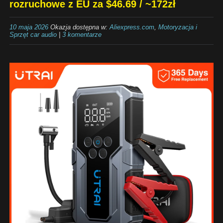
rozruchowe z EU za $46.69 / ~172zł
10 maja 2026
Okazja dostępna w:
Aliexpress.com
,
Motoryzacja i
Sprzęt car audio
|
3 komentarze