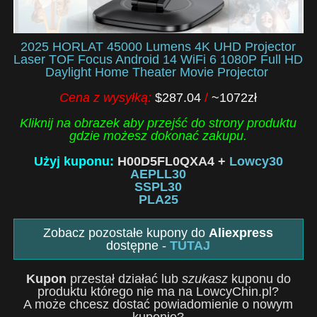
2025 HORLAT 45000 Lumens 4K UHD Projector
Laser TOF Focus Android 14 WiFi 6 1080P Full HD
Daylight Home Theater Movie Projector
Cena z wysyłką:
$287.04
/
~1072zł
Kliknij na obrazek aby przejść do strony produktu
gdzie możesz dokonać zakupu.
Użyj kuponu:
H00D5FL0QXA4 +
Lowcy30
AEPLL30
SSPL30
PLA25
Zobacz pozostałe kupony do
Aliexpress
dostępne -
TUTAJ
Kupon
przestał działać lub
szukasz
kuponu do
produktu którego nie ma na LowcyChin.pl?
A może chcesz dostać powiadomienie o nowym