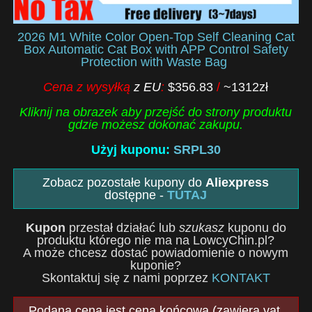
2026 M1 White Color Open-Top Self Cleaning Cat
Box Automatic Cat Box with APP Control Safety
Protection with Waste Bag
Cena z wysyłką
z EU
:
$356.83
/
~1312zł
Kliknij na obrazek aby przejść do strony produktu
gdzie możesz dokonać zakupu.
Użyj kuponu:
SRPL30
Zobacz pozostałe kupony do
Aliexpress
dostępne -
TUTAJ
Kupon
przestał działać lub
szukasz
kuponu do
produktu którego nie ma na LowcyChin.pl?
A może chcesz dostać powiadomienie o nowym
kuponie?
Skontaktuj się z nami poprzez
KONTAKT
Podana cena jest ceną końcową (zawiera vat,