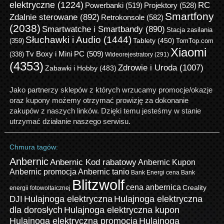
elektryczne
(1224)
RC
Powerbanki
(519)
Projektory
(528)
Smartfony
Zdalnie sterowane
(892)
Retrokonsole
(582)
(2038)
Smartwatche i Smartbandy
(890)
Stacja zasilania
Słuchawki i Audio
(1444)
Tablety
(450)
(359)
TomTop.com
Xiaomi
Tv Boxy i Mini PC
(509)
(338)
Wideorejestratory
(291)
(4353)
Zdrowie i Uroda
(1007)
Zabawki i Hobby
(483)
Jako partnerzy sklepów z których wrzucamy promocje/okazje
oraz kupony możemy otrzymać prowizję za dokonanie
zakupów z naszych linków. Dzięki temu jesteśmy w stanie
utrzymać działanie naszego serwisu.
Chmura tagów:
Anbernic
Anbernic Kod rabatowy
Anbernic Kupon
Anbernic promocja
Anbernic tanio
Bank Energi cena
Bank
Blitzwolf
cena anbernica
Creality
energii fotowoltaicznej
Hulajnoga elektryczna
Hulajnoga elektryczna
DJI
dla dorosłych
Hulajnoga elektryczna kupon
Hulajnoga elektryczna promocja
Hulajnoga