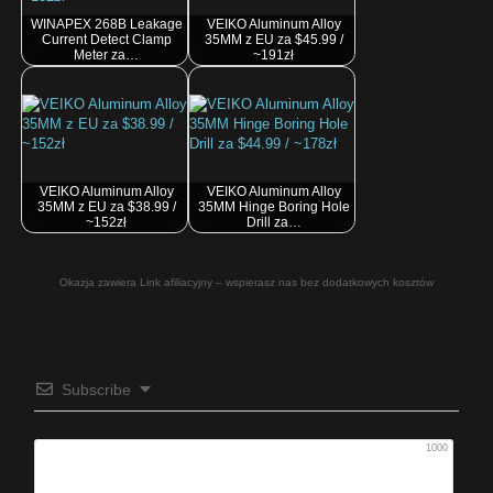
WINAPEX 268B Leakage
VEIKO Aluminum Alloy
Current Detect Clamp
35MM z EU za $45.99 /
Meter za…
~191zł
VEIKO Aluminum Alloy
VEIKO Aluminum Alloy
35MM z EU za $38.99 /
35MM Hinge Boring Hole
~152zł
Drill za…
Okazja zawiera Link afiliacyjny – wspierasz nas bez dodatkowych kosztów
Subscribe
1000