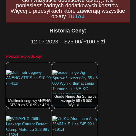
cło i wszystkie dodatkowe opłaty). Nie
poniesiesz żadnych dodatkowych kosztów.
Więcej o przesyłkach które zawierają wszystkie
opłaty
TUTAJ
Historia Ceny:
12.07.2023 – $25.00/~100.5 zł
Podobne produkty:
Guide Hinge Jig ​Sprawdź
Multimetr cęgowy ANENG
szczegóły 65 / 5 000
AT619 za $10.99 / ~43zł
Wyniki…