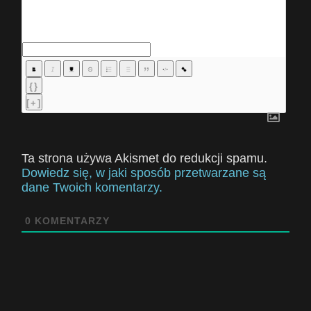
{}
[+]
Ta strona używa Akismet do redukcji spamu.
Dowiedz się, w jaki sposób przetwarzane są
dane Twoich komentarzy.
0
KOMENTARZY