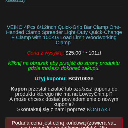
Komentarzy
VEIKO 4Pcs 6/12inch Quick-Grip Bar Clamp One-
Handed Clamp Spreader Light-Duty Quick-Change
F Clamp with 100KG Load Limit Woodworking
Clamp
Cena z wysyłką:
$25.00
/
~101zł
Kliknij na obrazek aby przejść do strony produktu
gdzie możesz dokonać zakupu.
Użyj kuponu:
BGb1003e
Kupon
przestał działać lub
szukasz
kuponu do
produktu którego nie ma na LowcyChin.pl?
A może chcesz dostać powiadomienie o nowym
kuponie?
Skontaktuj się z nami poprzez
KONTAKT
Podana cena jest ceną końcową (zawiera vat,