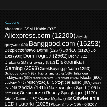
Kategorie
Akcesoria GSM i Kable
(932)
Aliexpress.com
(12200)
Artykuły
Banggood.com
(15253)
spożywcze
(399)
Bezpieczeństwo Domu
(1267)
Do $10
(1126)
Do
Dom i ogród
(2562)
10zł
(980)
Drony
(722)
Elektronika i
Drukarki 3D i Grawery
(812)
Gaming
(2593)
GeekBuying.pl/com
(1253)
Gshopper.com
(492)
Hulajnoga
Higiena jamy ustnej
(369)
Klocki
(866)
elektryczna
(560)
Kamery sportowe
(217)
Klawiatury
(213)
Motoryzacja i Sprzęt car audio
(889)
Laptopy
(443)
Myszki
Narzędzia
(1915)
Na zewnątrz i Sport
(1051)
(221)
Odkurzacze i Roboty Sprzątające
(1179)
Noże
(314)
Oświetlenie
Odzież Męska
(786)
Odzież Damska
(430)
LED i Latarki
(2028)
Pojazdy
Plecaki & Torby
(336)