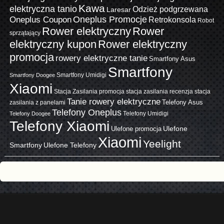
Kawa
elektryczna tanio
Odzież podgrzewana
Laresar
Oneplus Promocje
Oneplus Coupon
Retrokonsola
Robot
Rower elektryczny
Rower
sprzątający
elektryczny kupon
Rower elektryczny
promocja
rowery elektryczne tanie
Smartfony Asus
Smartfony
Smartfony Umidigi
Smartfony Doogee
Xiaomi
Stacja Zasilania promocja
stacja zasilania recenzja
stacja
Tanie rowery elektryczne
zasilania z panelami
Telefony Asus
Telefony Oneplus
Telefony Umidigi
Telefony Doogee
Telefony Xiaomi
Ulefone promocja
Ulefone
Xiaomi
Yeelight
Smartfony
Ulefone Telefony