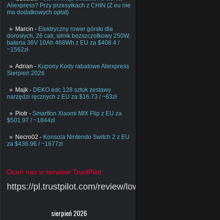
Aliexpress? Przy przesyłkach z CHIN (Z eu nie
ma dodatkowych opłat)
Marcin
-
Elektryczny rower górski dla
dorosłych, 26 cali, silnik bezszczotkowy 250W,
bateria 36V 10Ah 468Wh z EU za $408.4 /
~1562zł
Adrian
-
Kupony Kody rabatowe Aliexpress
Sierpień 2026
Majk
-
DEKO edc 128 sztuk zestawy
narzędzi ręcznych z EU za $16.73 / ~63zł
Piotr
-
Smartfon Xiaomi MIX Flip z EU za
$501.97 / ~1844zł
Necro02
-
Konsola Nintendo Switch 2 z EU
za $436.96 / ~1677zł
Oceń nas w serwisie TrustPilot:
https://pl.trustpilot.com/review/lowcychin.pl
sierpień 2026