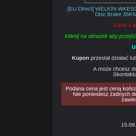
[EU Direct] WELKIN WKES00
Disc Brake 35KM
Cena z w
Kliknij na obrazek aby przej
U
Kupon
przestał działać l
A może chcesz d
Skontaktu
Podana cena jest ceną końcow
Nie poniesiesz żadnych d
zawie
15.09