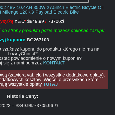
2 48V 10.4AH 350W 27.5inch Electric Bicycle Oil
 Mileage 120KG Payload Electric Bike
ysyłką
z EU
:
$849.99
/
~3706zł
ść do strony produktu gdzie możesz dokonać zakupu.
żyj kuponu:
BG267103
ub
szukasz
kuponu do produktu którego nie ma na
LowcyChin.pl?
ostać powiadomienie o nowym kuponie?
j się z nami poprzez
KONTAKT
ą (zawiera vat, cło i wszystkie dodatkowe opłaty).
odatkowych kosztów. Więcej o przesyłkach które
rają wszystkie opłaty
TUTAJ
Historia Ceny:
.2023 – $849.99/~3705.96 zł