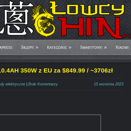
xpress
Sklepy:
»
Kategorie:
»
Smartfony:
»
Xiaomi
.4AH 350W z EU za $849.99 / ~3706zł
dy elektryczne
|
Brak Komentarzy
15 września 2023