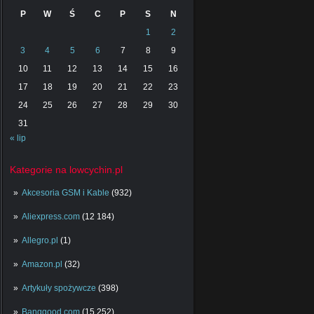
P
W
Ś
C
P
S
N
1
2
3
4
5
6
7
8
9
10
11
12
13
14
15
16
17
18
19
20
21
22
23
24
25
26
27
28
29
30
31
« lip
Kategorie na lowcychin.pl
Akcesoria GSM i Kable
(932)
Aliexpress.com
(12 184)
Allegro.pl
(1)
Amazon.pl
(32)
Artykuły spożywcze
(398)
Banggood.com
(15 252)