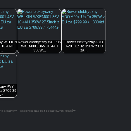
zny WELKIN
Rower elektryczny WELKIN
Rower elektryczny ADO
 10.4AH
WKEM001 36V 10.4AH
A20+ Up To 350W z EU
z…
350W…
za…
czny PVY
za $709.39
zł
nk afiliacyjny – wspierasz nas bez dodatkowych kosztów