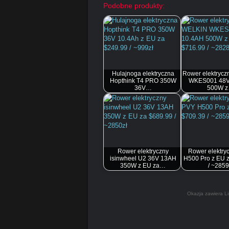
Podobne produkty:
Hulajnoga elektryczna
Rower elektryc
Hopthink T4 PRO 350W
WKES001 48V
36V…
500W 
Rower elektryczny
Rower elektry
isinwheel U2 36V 13AH
H500 Pro z EU 
350W z EU za…
/ ~2859
Okazja zawiera Li