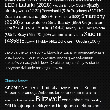
LED i Latarki
(2028)
Pojazdy
Plecaki & Torby
(336)
elektryczne
(1222)
RC
Powerbanki
(519)
Projektory
(528)
Smartfony
Zdalnie sterowane
(892)
Retrokonsole
(582)
(2038)
Smartwatche i Smartbandy
(890)
Stacja zasilania
Słuchawki i Audio
(1444)
Tablety
(450)
(359)
TomTop.com
Xiaomi
Tv Boxy i Mini PC
(509)
(338)
Wideorejestratory
(291)
(4353)
Zdrowie i Uroda
(1007)
Zabawki i Hobby
(482)
Jako partnerzy sklepów z których wrzucamy promocje/okazje
oraz kupony możemy otrzymać prowizję za dokonanie
zakupów z naszych linków. Dzięki temu jesteśmy w stanie
utrzymać działanie naszego serwisu.
Chmura tagów:
Anbernic
Anbernic Kod rabatowy
Anbernic Kupon
Anbernic promocja
Anbernic tanio
Bank Energi cena
Bank
Blitzwolf
cena anbernica
Creality
energii fotowoltaicznej
Hulajnoga elektryczna
Hulajnoga elektryczna
DJI