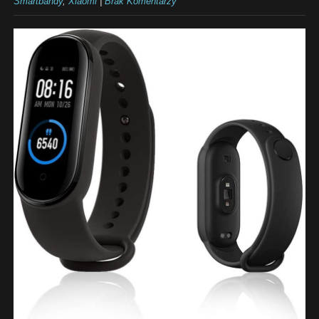
Smartbandy
,
Xiaomi
|
Brak Komentarzy