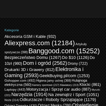
Kategorie
Akcesoria GSM i Kable
(932)
Aliexpress.com
(12184)
Artykuły
Banggood.com
(15252)
spożywcze
(398)
Bezpieczeństwo Domu
(1267)
Do $10
(1126)
Do
Dom i ogród
(2562)
10zł
(980)
Drony
(722)
Elektronika i
Drukarki 3D i Grawery
(812)
Gaming
(2593)
GeekBuying.pl/com
(1253)
Gshopper.com
(492)
Hulajnoga
Higiena jamy ustnej
(369)
Klocki
(861)
elektryczna
(560)
Kamery sportowe
(217)
Klawiatury
(213)
Motoryzacja i Sprzęt car audio
(887)
Laptopy
(443)
Myszki
Narzędzia
(1914)
Na zewnątrz i Sport
(1051)
(221)
Odkurzacze i Roboty Sprzątające
(1179)
Noże
(314)
Oświetlenie
Odzież Męska
(786)
Odzież Damska
(430)