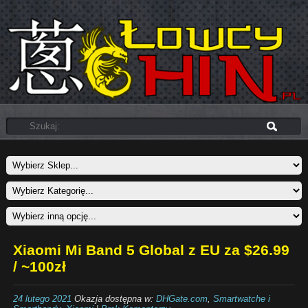
Xiaomi Mi Band 5 Global z EU za $26.99
/ ~100zł
24 lutego 2021
Okazja dostępna w:
DHGate.com
,
Smartwatche i