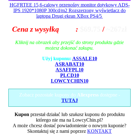
HGFRTEE 15,6-calowy przenośny monitor dotykowy ADS-
IPS 1920*1080P 300cd/m2 Rozszerzony wyświetlacz do
laptopa Drugi ekran XBox PS4/5
Cena z wysyłką
z EU
:
$69.75
/
~267zł
Kliknij na obrazek aby przejść do strony produktu gdzie
możesz dokonać zakupu.
Użyj kuponu:
ASSALE10
ASRABAT10
ASAFFPL10
PLCD10
LOWCYCHIN10
Zobacz pozostałe kupony do
Aliexpress
dostępne -
TUTAJ
Kupon
przestał działać lub
szukasz
kuponu do produktu
którego nie ma na LowcyChin.pl?
A może chcesz dostać powiadomienie o nowym kuponie?
Skontaktuj się z nami poprzez
KONTAKT