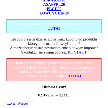
ASRABAT20
ASAFFPL20
PLCD20
LOWCYCHIN20
Zobacz pozostałe kupony do
Aliexpress
dostępne -
TUTAJ
Kupon
przestał działać lub
szukasz
kuponu do produktu
którego nie ma na LowcyChin.pl?
A może chcesz dostać powiadomienie o nowym kuponie?
Skontaktuj się z nami poprzez
KONTAKT
Podana cena jest ceną końcową (zawiera vat, cło i
wszystkie dodatkowe opłaty). Nie poniesiesz żadnych
dodatkowych kosztów. Więcej o przesyłkach które
zawierają wszystkie opłaty
TUTAJ
Historia Ceny:
02.06.2025 – $233...
Czytaj Więcej