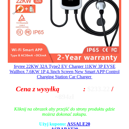
feyree 22KW 32A Type2 EV Charger 11KW 3P EVSE
Wallbox 7.6KW 1P 4.3inch Screen New Smart APP Control
Charging Station Car Charger
Cena z wysyłką
z Polski
:
$233.22
/
~894zł
Kliknij na obrazek aby przejść do strony produktu gdzie
możesz dokonać zakupu.
Użyj kuponu:
ASSALE20