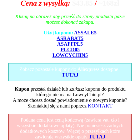
Cena z wysyłką:
$43.85
/
~168zł
Kliknij na obrazek aby przejść do strony produktu gdzie
możesz dokonać zakupu.
Użyj kuponu:
ASSALE5
ASRABAT5
ASAFFPL5
PLCD05
LOWCYCHIN5
Zobacz pozostałe kupony do
Aliexpress
dostępne -
TUTAJ
Kupon
przestał działać lub
szukasz
kuponu do produktu
którego nie ma na LowcyChin.pl?
A może chcesz dostać powiadomienie o nowym kuponie?
Skontaktuj się z nami poprzez
KONTAKT
Podana cena jest ceną końcową (zawiera vat, cło i
wszystkie dodatkowe opłaty). Nie poniesiesz żadnych
dodatkowych kosztów. Więcej o przesyłkach które
zawierają wszystkie opłaty
TUTAJ