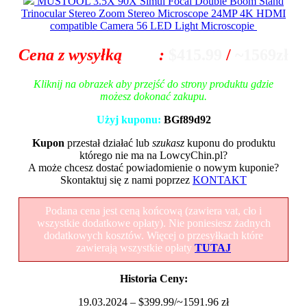
MUSTOOL 3.5X 90X Simul Focal Double Boom Stand
Trinocular Stereo Zoom Stereo Microscope 24MP 4K HDMI
compatible Camera 56 LED Light Microscopie
Cena z wysyłką
z EU
:
$415.99
/
~1569zł
Kliknij na obrazek aby przejść do strony produktu gdzie
możesz dokonać zakupu.
Użyj kuponu:
BGf89d92
Kupon
przestał działać lub
szukasz
kuponu do produktu
którego nie ma na LowcyChin.pl?
A może chcesz dostać powiadomienie o nowym kuponie?
Skontaktuj się z nami poprzez
KONTAKT
Podana cena jest ceną końcową (zawiera vat, cło i
wszystkie dodatkowe opłaty). Nie poniesiesz żadnych
dodatkowych kosztów. Więcej o przesyłkach które
zawierają wszystkie opłaty
TUTAJ
Historia Ceny:
19.03.2024 – $399.99/~1591.96 zł