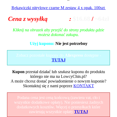
Rękawiczki nitrylowe czarne M zestaw 4 x opak. 100szt
Cena z wysyłką
z Polski
:
$16.68
/
~64zł
Kliknij na obrazek aby przejść do strony produktu gdzie
możesz dokonać zakupu.
Użyj kuponu:
Nie jest potrzebny
Zobacz pozostałe kupony do
Aliexpress
dostępne -
TUTAJ
Kupon
przestał działać lub
szukasz
kuponu do produktu
którego nie ma na LowcyChin.pl?
A może chcesz dostać powiadomienie o nowym kuponie?
Skontaktuj się z nami poprzez
KONTAKT
Podana cena jest ceną końcową (zawiera vat, cło i
wszystkie dodatkowe opłaty). Nie poniesiesz żadnych
dodatkowych kosztów. Więcej o przesyłkach które
zawierają wszystkie opłaty
TUTAJ