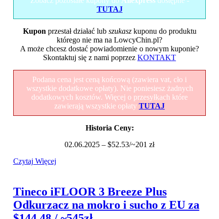
Zobacz pozostałe kupony do
Aliexpress
dostępne -
TUTAJ
Kupon
przestał działać lub
szukasz
kuponu do produktu
którego nie ma na LowcyChin.pl?
A może chcesz dostać powiadomienie o nowym kuponie?
Skontaktuj się z nami poprzez
KONTAKT
Podana cena jest ceną końcową (zawiera vat, cło i
wszystkie dodatkowe opłaty). Nie poniesiesz żadnych
dodatkowych kosztów. Więcej o przesyłkach które
zawierają wszystkie opłaty
TUTAJ
Historia Ceny:
02.06.2025 – $52.53/~201 zł
Czytaj Więcej
Tineco iFLOOR 3 Breeze Plus
Odkurzacz na mokro i sucho z EU za
$144.48 / ~545zł