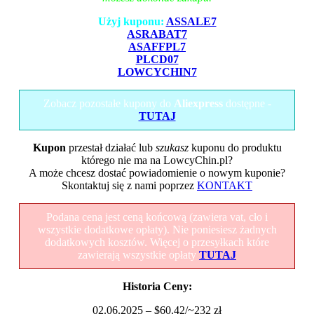
Użyj kuponu:
ASSALE7
ASRABAT7
ASAFFPL7
PLCD07
LOWCYCHIN7
Zobacz pozostałe kupony do
Aliexpress
dostępne -
TUTAJ
Kupon
przestał działać lub
szukasz
kuponu do produktu
którego nie ma na LowcyChin.pl?
A może chcesz dostać powiadomienie o nowym kuponie?
Skontaktuj się z nami poprzez
KONTAKT
Podana cena jest ceną końcową (zawiera vat, cło i
wszystkie dodatkowe opłaty). Nie poniesiesz żadnych
dodatkowych kosztów. Więcej o przesyłkach które
zawierają wszystkie opłaty
TUTAJ
Historia Ceny:
02.06.2025 – $60.42/~232 zł