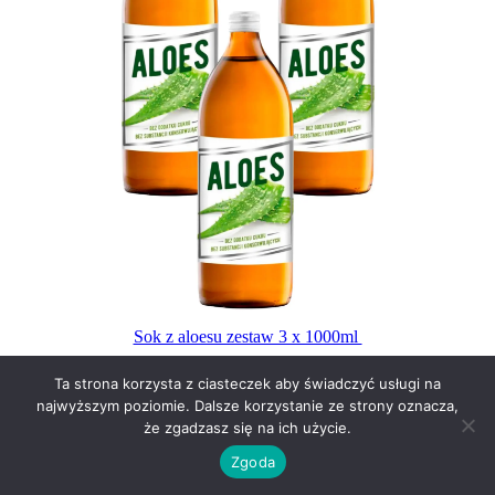
Sok z aloesu zestaw 3 x 1000ml
Cena z wysyłką
z Polski
:
$14.76
/
~57zł
Ta strona korzysta z ciasteczek aby świadczyć usługi na
najwyższym poziomie. Dalsze korzystanie ze strony oznacza,
że zgadzasz się na ich użycie.
Kliknij na obrazek aby przejść do strony produktu gdzie
możesz dokonać zakupu.
Zgoda
Użyj kuponu:
Nie jest potrzebny