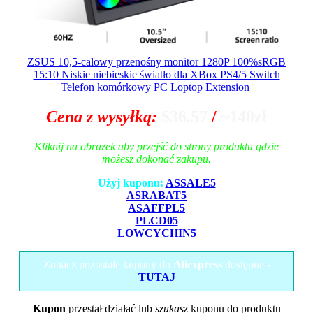
ZSUS 10,5-calowy przenośny monitor 1280P 100%sRGB
15:10 Niskie niebieskie światło dla XBox PS4/5 Switch
Telefon komórkowy PC Loptop Extension
Cena z wysyłką:
$36.57
/
~140zł
Kliknij na obrazek aby przejść do strony produktu gdzie
możesz dokonać zakupu.
Użyj kuponu:
ASSALE5
ASRABAT5
ASAFFPL5
PLCD05
LOWCYCHIN5
Zobacz pozostałe kupony do
Aliexpress
dostępne -
TUTAJ
Kupon
przestał działać lub
szukasz
kuponu do produktu