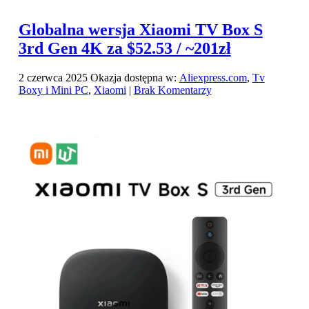
Globalna wersja Xiaomi TV Box S
3rd Gen 4K za $52.53 / ~201zł
2 czerwca 2025
Okazja dostępna w:
Aliexpress.com
,
Tv
Boxy i Mini PC
,
Xiaomi
|
Brak Komentarzy