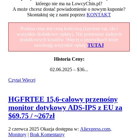
którego nie ma na LowcyChin.pl?
A może chcesz dostać powiadomienie o nowym kuponie?
Skontaktuj się z nami poprzez
KONTAKT
Podana cena jest ceną końcową (zawiera vat, cło i
wszystkie dodatkowe opłaty). Nie poniesiesz żadnych
dodatkowych kosztów. Więcej o przesyłkach które
zawierają wszystkie opłaty
TUTAJ
Historia Ceny:
02.06.2025 – $36...
Czytaj Więcej
HGFRTEE 15,6-calowy przenośny
monitor dotykowy ADS-IPS z EU za
$69.75 / ~267zł
2 czerwca 2025
Okazja dostępna w:
Aliexpress.com
,
Monitory
|
Brak Komentarzy