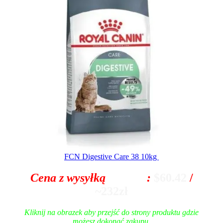
FCN Digestive Care 38 10kg
Cena z wysyłką
z Polski
:
$60.42
/
~232zł
Kliknij na obrazek aby przejść do strony produktu gdzie
możesz dokonać zakupu.