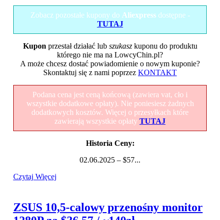
Zobacz pozostałe kupony do
Aliexpress
dostępne -
TUTAJ
Kupon
przestał działać lub
szukasz
kuponu do produktu
którego nie ma na LowcyChin.pl?
A może chcesz dostać powiadomienie o nowym kuponie?
Skontaktuj się z nami poprzez
KONTAKT
Podana cena jest ceną końcową (zawiera vat, cło i
wszystkie dodatkowe opłaty). Nie poniesiesz żadnych
dodatkowych kosztów. Więcej o przesyłkach które
zawierają wszystkie opłaty
TUTAJ
Historia Ceny:
02.06.2025 – $57...
Czytaj Więcej
ZSUS 10,5-calowy przenośny monitor