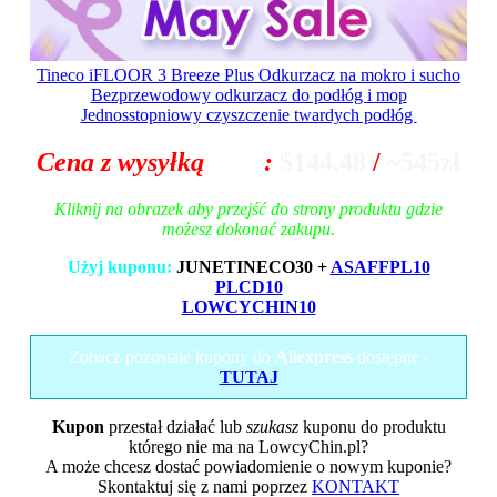
Tineco iFLOOR 3 Breeze Plus Odkurzacz na mokro i sucho
Bezprzewodowy odkurzacz do podłóg i mop
Jednosstopniowy czyszczenie twardych podłóg
Cena z wysyłką
z EU
:
$144.48
/
~545zł
Kliknij na obrazek aby przejść do strony produktu gdzie
możesz dokonać zakupu.
Użyj kuponu:
JUNETINECO30 +
ASAFFPL10
PLCD10
LOWCYCHIN10
Zobacz pozostałe kupony do
Aliexpress
dostępne -
TUTAJ
Kupon
przestał działać lub
szukasz
kuponu do produktu
którego nie ma na LowcyChin.pl?
A może chcesz dostać powiadomienie o nowym kuponie?
Skontaktuj się z nami poprzez
KONTAKT