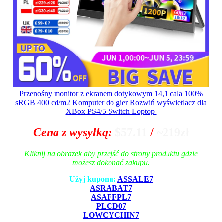
Przenośny monitor z ekranem dotykowym 14,1 cala 100%
sRGB 400 cd/m2 Komputer do gier Rozwiń wyświetlacz dla
XBox PS4/5 Switch Loptop
Cena z wysyłką:
$57.11
/
~219zł
Kliknij na obrazek aby przejść do strony produktu gdzie
możesz dokonać zakupu.
Użyj kuponu:
ASSALE7
ASRABAT7
ASAFFPL7
PLCD07
LOWCYCHIN7