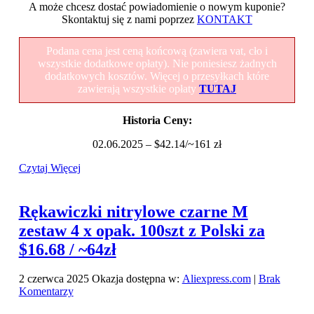
A może chcesz dostać powiadomienie o nowym kuponie?
Skontaktuj się z nami poprzez
KONTAKT
Podana cena jest ceną końcową (zawiera vat, cło i
wszystkie dodatkowe opłaty). Nie poniesiesz żadnych
dodatkowych kosztów. Więcej o przesyłkach które
zawierają wszystkie opłaty
TUTAJ
Historia Ceny:
02.06.2025 – $42.14/~161 zł
Czytaj Więcej
Rękawiczki nitrylowe czarne M
zestaw 4 x opak. 100szt z Polski za
$16.68 / ~64zł
2 czerwca 2025
Okazja dostępna w:
Aliexpress.com
|
Brak
Komentarzy