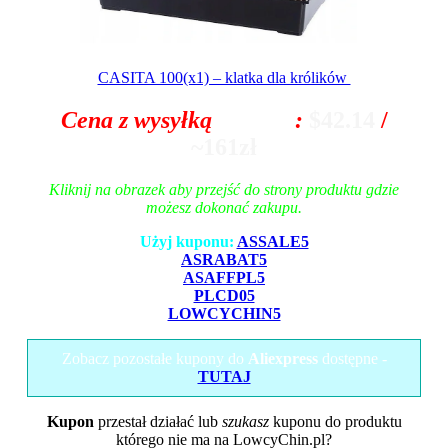
CASITA 100(x1) – klatka dla królików
Cena z wysyłką
z Polski
:
$42.14
/
~161zł
Kliknij na obrazek aby przejść do strony produktu gdzie
możesz dokonać zakupu.
Użyj kuponu:
ASSALE5
ASRABAT5
ASAFFPL5
PLCD05
LOWCYCHIN5
Zobacz pozostałe kupony do
Aliexpress
dostępne -
TUTAJ
Kupon
przestał działać lub
szukasz
kuponu do produktu
którego nie ma na LowcyChin.pl?