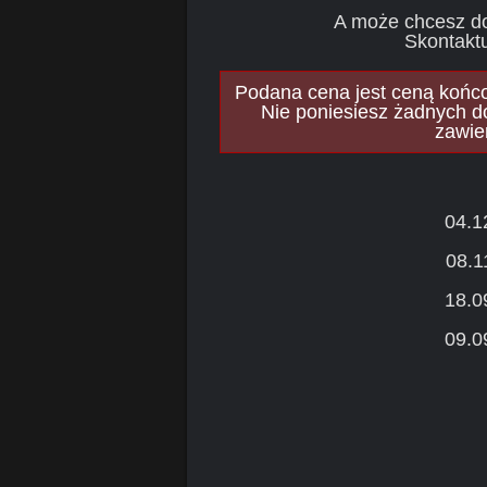
A może chcesz d
Skontaktu
Podana cena jest ceną końcow
Nie poniesiesz żadnych d
zawie
04.1
08.1
18.0
09.0