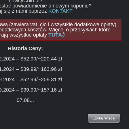
LowcyChin.pl?
ostać powiadomienie o nowym kuponie?
j się z nami poprzez
KONTAKT
ą (zawiera vat, cło i wszystkie dodatkowe opłaty).
odatkowych kosztów. Więcej o przesyłkach które
rają wszystkie opłaty
TUTAJ
Historia Ceny:
2.2024 – $52.99/~220.44 zł
1.2024 – $39.99/~163.96 zł
9.2024 – $52.99/~209.31 zł
9.2024 – $39.99/~157.16 zł
07.08...
Czytaj Więcej