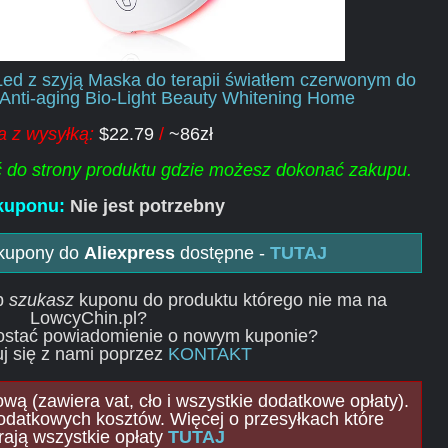
ed z szyją Maska do terapii światłem czerwonym do
g Anti-aging Bio-Light Beauty Whitening Home
 z wysyłką:
$22.79
/
~86zł
ść do strony produktu gdzie możesz dokonać zakupu.
kuponu:
Nie jest potrzebny
 kupony do
Aliexpress
dostępne -
TUTAJ
ub
szukasz
kuponu do produktu którego nie ma na
LowcyChin.pl?
ostać powiadomienie o nowym kuponie?
j się z nami poprzez
KONTAKT
ą (zawiera vat, cło i wszystkie dodatkowe opłaty).
odatkowych kosztów. Więcej o przesyłkach które
rają wszystkie opłaty
TUTAJ