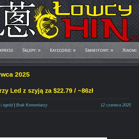
xpress
Sklepy:
»
Kategorie:
»
Smartfony:
»
Xiaomi
rwca 2025
y Led z szyją za $22.79 / ~86zł
i ogród
|
Brak Komentarzy
12 czerwca 2025