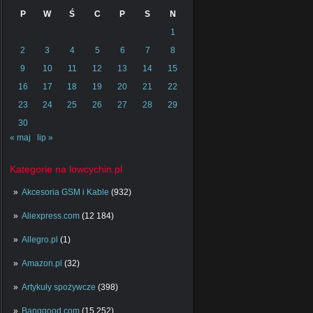
P
W
Ś
C
P
S
N
1
2
3
4
5
6
7
8
9
10
11
12
13
14
15
16
17
18
19
20
21
22
23
24
25
26
27
28
29
30
« maj
lip »
Kategorie na lowcychin.pl
Akcesoria GSM i Kable
(932)
Aliexpress.com
(12 184)
Allegro.pl
(1)
Amazon.pl
(32)
Artykuły spożywcze
(398)
Banggood.com
(15 252)