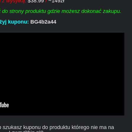
 z wysyłką:
$38.99
/
~149zł
ść do strony produktu gdzie możesz dokonać zakupu.
żyj kuponu:
BG4b2a44
ub
szukasz
kuponu do produktu którego nie ma na