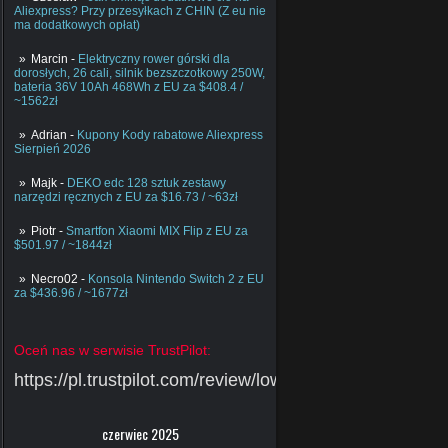
Aliexpress? Przy przesyłkach z CHIN (Z eu nie
ma dodatkowych opłat)
Marcin
-
Elektryczny rower górski dla
dorosłych, 26 cali, silnik bezszczotkowy 250W,
bateria 36V 10Ah 468Wh z EU za $408.4 /
~1562zł
Adrian
-
Kupony Kody rabatowe Aliexpress
Sierpień 2026
Majk
-
DEKO edc 128 sztuk zestawy
narzędzi ręcznych z EU za $16.73 / ~63zł
Piotr
-
Smartfon Xiaomi MIX Flip z EU za
$501.97 / ~1844zł
Necro02
-
Konsola Nintendo Switch 2 z EU
za $436.96 / ~1677zł
Oceń nas w serwisie TrustPilot:
https://pl.trustpilot.com/review/lowcychin.pl
czerwiec 2025