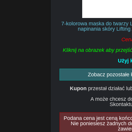
7-kolorowa maska do twarzy L
napinania skóry Liftin
Cena
Kliknij na obrazek aby przej
Użyj 
Zobacz pozostałe
Kupon
przestał działać l
A może chcesz d
Skontaktu
Podana cena jest ceną końcow
Nie poniesiesz żadnych d
zawie