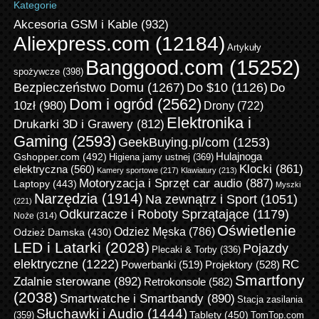
Kategorie
Akcesoria GSM i Kable
(932)
Aliexpress.com
(12184)
Artykuły
Banggood.com
(15252)
spożywcze
(398)
Bezpieczeństwo Domu
(1267)
Do $10
(1126)
Do
Dom i ogród
(2562)
10zł
(980)
Drony
(722)
Elektronika i
Drukarki 3D i Grawery
(812)
Gaming
(2593)
GeekBuying.pl/com
(1253)
Gshopper.com
(492)
Hulajnoga
Higiena jamy ustnej
(369)
Klocki
(861)
elektryczna
(560)
Kamery sportowe
(217)
Klawiatury
(213)
Motoryzacja i Sprzęt car audio
(887)
Laptopy
(443)
Myszki
Narzędzia
(1914)
Na zewnątrz i Sport
(1051)
(221)
Odkurzacze i Roboty Sprzątające
(1179)
Noże
(314)
Oświetlenie
Odzież Męska
(786)
Odzież Damska
(430)
LED i Latarki
(2028)
Pojazdy
Plecaki & Torby
(336)
elektryczne
(1222)
RC
Powerbanki
(519)
Projektory
(528)
Smartfony
Zdalnie sterowane
(892)
Retrokonsole
(582)
(2038)
Smartwatche i Smartbandy
(890)
Stacja zasilania
Słuchawki i Audio
(1444)
Tablety
(450)
(359)
TomTop.com