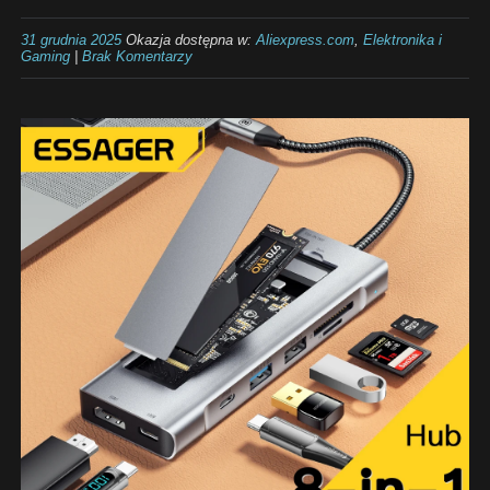
31 grudnia 2025
Okazja dostępna w:
Aliexpress.com
,
Elektronika i
Gaming
|
Brak Komentarzy