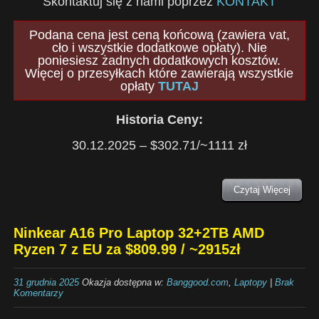
Skontaktuj się z nami poprzez
KONTAKT
Podana cena jest ceną końcową (zawiera vat,
cło i wszystkie dodatkowe opłaty). Nie
poniesiesz żadnych dodatkowych kosztów.
Więcej o przesyłkach które zawierają wszystkie
opłaty
TUTAJ
Historia Ceny:
30.12.2025 – $302.71/~1111 zł
Czytaj Więcej
Ninkear A16 Pro Laptop 32+2TB AMD
Ryzen 7 z EU za $809.99 / ~2915zł
31 grudnia 2025
Okazja dostępna w:
Banggood.com
,
Laptopy
|
Brak
Komentarzy