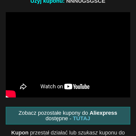
Użyj kuponu:
NNNUGSGSCE
Zobacz pozostałe kupony do
Aliexpress
dostępne -
TUTAJ
Kupon
przestał działać lub
szukasz
kuponu do