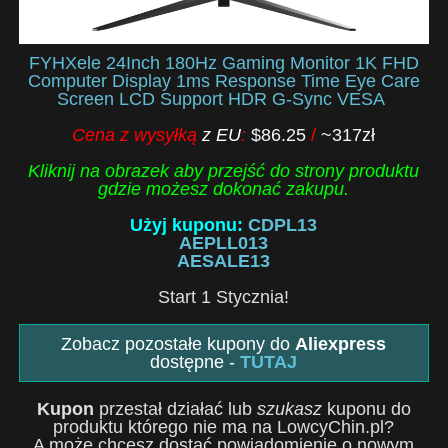
FYHXele 24Inch 180Hz Gaming Monitor 1K FHD
Computer Display 1ms Response Time Eye Care
Screen LCD Support HDR G-Sync VESA
Cena z wysyłką
z EU
:
$86.25
/
~317zł
Kliknij na obrazek aby przejść do strony produktu
gdzie możesz dokonać zakupu.
Użyj kuponu:
CDPL13
AEPLL013
AESALE13
Start 1 Stycznia!
Zobacz pozostałe kupony do
Aliexpress
dostępne -
TUTAJ
Kupon
przestał działać lub
szukasz
kuponu do
produktu którego nie ma na LowcyChin.pl?
A może chcesz dostać powiadomienie o nowym