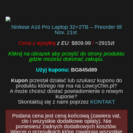
Ninkear A16 Pro Laptop 32+2TB – Preorder till
Nov. 21st
Cena z wysyłką
z EU
:
$809.99
/
~2915zł
Kliknij na obrazek aby przejść do strony produktu
gdzie możesz dokonać zakupu.
Użyj kuponu:
BG845d89
Kupon
przestał działać lub
szukasz
kuponu do
produktu którego nie ma na LowcyChin.pl?
A może chcesz dostać powiadomienie o nowym
kuponie?
Skontaktuj się z nami poprzez
KONTAKT
Podana cena jest ceną końcową (zawiera vat,
cło i wszystkie dodatkowe opłaty). Nie
poniesiesz żadnych dodatkowych kosztów.
Więcej o przesyłkach które zawierają wszystkie