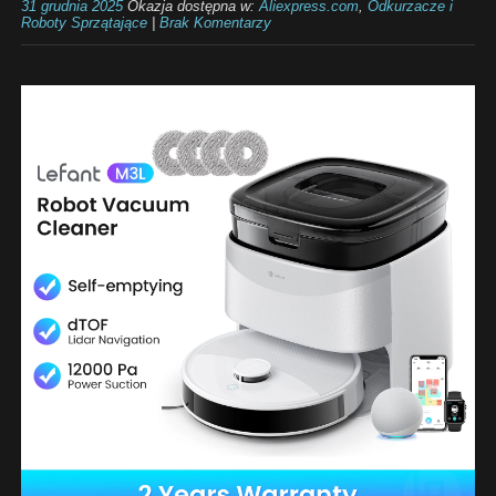
31 grudnia 2025
Okazja dostępna w:
Aliexpress.com
,
Odkurzacze i
Roboty Sprzątające
|
Brak Komentarzy