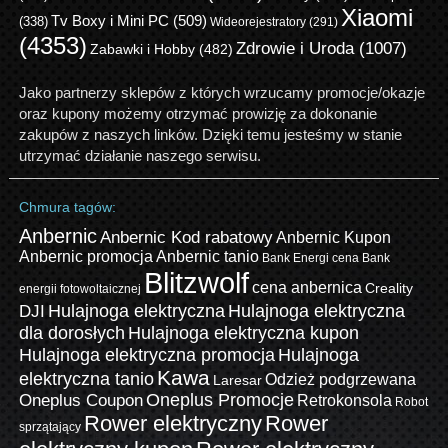
Xiaomi
Tv Boxy i Mini PC
(509)
(338)
Wideorejestratory
(291)
(4353)
Zdrowie i Uroda
(1007)
Zabawki i Hobby
(482)
Jako partnerzy sklepów z których wrzucamy promocje/okazje
oraz kupony możemy otrzymać prowizję za dokonanie
zakupów z naszych linków. Dzięki temu jesteśmy w stanie
utrzymać działanie naszego serwisu.
Chmura tagów:
Anbernic
Anbernic Kod rabatowy
Anbernic Kupon
Anbernic promocja
Anbernic tanio
Bank Energi cena
Bank
Blitzwolf
cena anbernica
Creality
energii fotowoltaicznej
Hulajnoga elektryczna
Hulajnoga elektryczna
DJI
dla dorosłych
Hulajnoga elektryczna kupon
Hulajnoga elektryczna promocja
Hulajnoga
Kawa
elektryczna tanio
Odzież podgrzewana
Laresar
Oneplus Promocje
Oneplus Coupon
Retrokonsola
Robot
Rower elektryczny
Rower
sprzątający