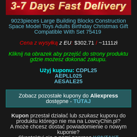
9023pieces Large Building Blocks Construction
Space Model Toys Adults Birthday Christmas Gift
Compatible With Set 75419
Cena z wysyłką
z EU
:
$302.71
/
~1111zł
Kliknij na obrazek aby przejść do strony produktu
gdzie możesz dokonać zakupu.
Użyj kuponu:
CDPL25
AEPLL025
AESALE25
Zobacz pozostałe kupony do
Aliexpress
dostępne -
TUTAJ
Kupon
przestał działać lub
szukasz
kuponu do
produktu którego nie ma na LowcyChin.pl?
A może chcesz dostać powiadomienie o nowym
kuponie?