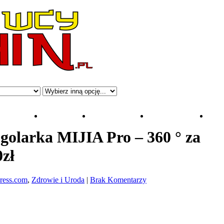
Aliexpress
Sklepy:
»
Kategorie:
»
Smartfony:
»
Xi
golarka MIJIA Pro – 360 ° za
0zł
ress.com
,
Zdrowie i Uroda
|
Brak Komentarzy