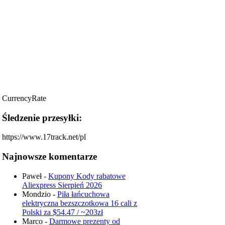
CurrencyRate
Śledzenie przesyłki:
https://www.17track.net/pl
Najnowsze komentarze
Paweł
-
Kupony Kody rabatowe
Aliexpress Sierpień 2026
Mondzio
-
Piła łańcuchowa
elektryczna bezszczotkowa 16 cali z
Polski za $54.47 / ~203zł
Marco
-
Darmowe prezenty od