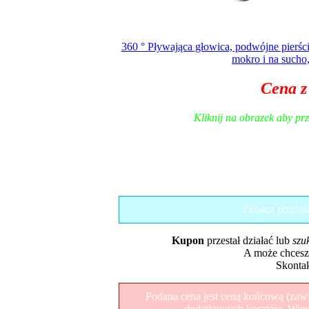
360 ° Pływająca głowica, podwójne pierści
mokro i na sucho
Cena z
Kliknij na obrazek aby pr
Zobacz pozost
Kupon
przestał działać lub
szu
A może chcesz
Skontak
Podana cena jest ceną końcową (zawie
dodatkowych kosztów. Więcej