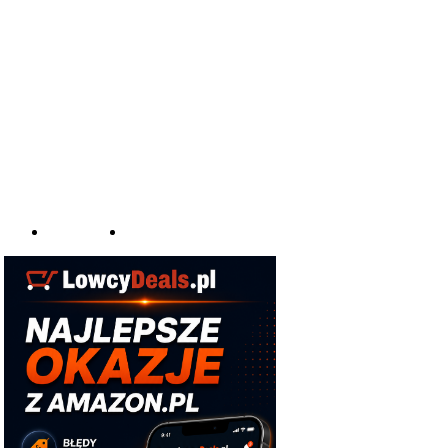
aomi
Top 10
Z Polski