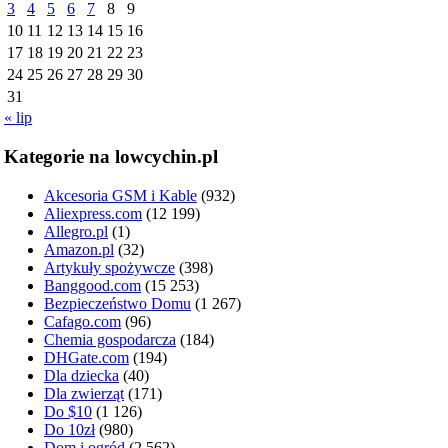
3
4
5
6
7
8
9
10
11
12
13
14
15
16
17
18
19
20
21
22
23
24
25
26
27
28
29
30
31
« lip
Kategorie na lowcychin.pl
Akcesoria GSM i Kable
(932)
Aliexpress.com
(12 199)
Allegro.pl
(1)
Amazon.pl
(32)
Artykuły spożywcze
(398)
Banggood.com
(15 253)
Bezpieczeństwo Domu
(1 267)
Cafago.com
(96)
Chemia gospodarcza
(184)
DHGate.com
(194)
Dla dziecka
(40)
Dla zwierząt
(171)
Do $10
(1 126)
Do 10zł
(980)
Dom i ogród
(2 562)