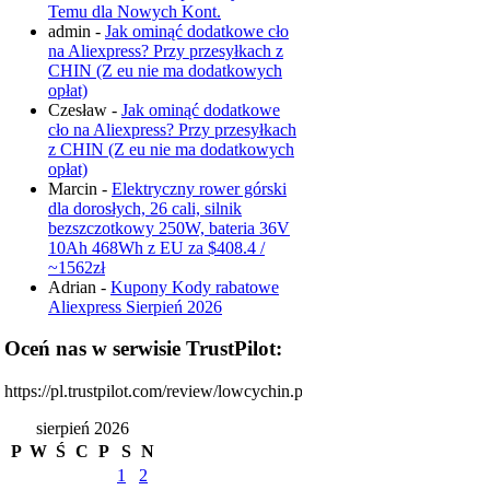
Temu dla Nowych Kont.
admin
-
Jak ominąć dodatkowe cło
na Aliexpress? Przy przesyłkach z
CHIN (Z eu nie ma dodatkowych
opłat)
Czesław
-
Jak ominąć dodatkowe
cło na Aliexpress? Przy przesyłkach
z CHIN (Z eu nie ma dodatkowych
opłat)
Marcin
-
Elektryczny rower górski
dla dorosłych, 26 cali, silnik
bezszczotkowy 250W, bateria 36V
10Ah 468Wh z EU za $408.4 /
~1562zł
Adrian
-
Kupony Kody rabatowe
Aliexpress Sierpień 2026
Oceń nas w serwisie TrustPilot:
https://pl.trustpilot.com/review/lowcychin.pl
sierpień 2026
P
W
Ś
C
P
S
N
1
2