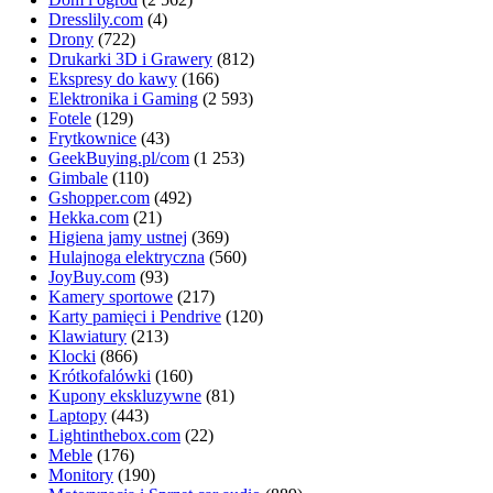
Dresslily.com
(4)
Drony
(722)
Drukarki 3D i Grawery
(812)
Ekspresy do kawy
(166)
Elektronika i Gaming
(2 593)
Fotele
(129)
Frytkownice
(43)
GeekBuying.pl/com
(1 253)
Gimbale
(110)
Gshopper.com
(492)
Hekka.com
(21)
Higiena jamy ustnej
(369)
Hulajnoga elektryczna
(560)
JoyBuy.com
(93)
Kamery sportowe
(217)
Karty pamięci i Pendrive
(120)
Klawiatury
(213)
Klocki
(866)
Krótkofalówki
(160)
Kupony ekskluzywne
(81)
Laptopy
(443)
Lightinthebox.com
(22)
Meble
(176)
Monitory
(190)