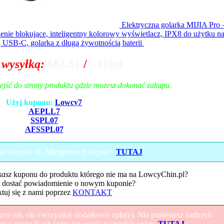
Elektryczna golarka MIJIA Pro 
enie blokujące, inteligentny kolorowy wyświetlacz, IPX8 do użytku n
, USB-C, golarka z długą żywotnością baterii
 wysyłką:
$83.61
/
~310zł
zejść do strony produktu gdzie możesz dokonać zakupu.
Użyj kuponu:
Lowcy7
AEPLL7
SSPL07
AFSSPL07
ałe kupony do
Aliexpress
dostępne -
TUTAJ
kasz
kuponu do produktu którego nie ma na LowcyChin.pl?
 dostać powiadomienie o nowym kuponie?
tuj się z nami poprzez
KONTAKT
ra vat, cło i wszystkie dodatkowe opłaty). Nie poniesiesz żadnych
 o przesyłkach które zawierają wszystkie opłaty
TUTAJ